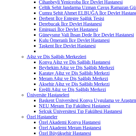
Cihanbeyli Yeniceoba İlçe Devlet Hastanesi
Çeltik Şehit Jandarma Uzman Çavuş Ramazan Güll
Çumra Şehit Ahmet ELBUĞA İlçe Devlet Hastane
Derbent İlçe Entegre Sağlık Tesisi
Derebucak İlçe Devlet Hastanesi
Emirgazi İlçe Devlet Hastanesi
Güneysınır Vali İhsan Dede İlçe Devlet Hastanesi
Kulu Ömeranlı İlçe Devlet Hastanesi
Taşkent İlçe Devlet Hastanesi
Ağız ve Diş Sağlığı Merkezleri
Konya Ağız ve Diş Sağlığı Hastanesi
Beyhekim Ağız ve Diş Sağlığı Merkezi
Karatay Ağız ve Diş Sağlığı Merkezi
Meram Ağız ve Diş Sağlığı Merkezi
Akşehir Ağız ve Diş Sağlığı Merkezi
Ereğli Ağız ve Diş Sağlığı Merkezi
Üniversite Hastaneleri
Başkent Üniversitesi Konya Uygulama ve Araştır
NEU Meram Tıp Fakültesi Hastanesi
Selçuk Üniversitesi Tıp Fakültesi Hastanesi
Özel Hastaneler
Özel Akademi Konya Hastanesi
Özel Akademi Meram Hastanesi
Özel Büyükşehir Hastanesi