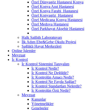
Özel Dünyagöz Hastanesi Konya
Özel Konya Anıt Hastanesi
Özel Konya Farabi Hastanesi
Özel Konyagöz Hastanesi
Özel Medicana Konya Hastanesi
Özel Medova Hastanesi
Özel Parkhayat Akşehir Hastanesi
Halk Sağlığı Laboratuvarı
İlk Adım Ebe&Gebe Okulu Projesi
Sağlıklı Hayat Merkezleri
Online İşlemler
Mevzuat
İç Kontrol
İç Kontrol Sistemini Tanıyalım
İç Kontrol Nedir?
İç Kontrol Ne Değildir?
İç Kontrolün Amacı Nedir?
İç Kontrol Ne Fayda Sağlar?
İç Kontrol Standartları Nelerdir?
İç Kontrolün Özü Nedir?
Mevzuat
Kanunlar
Yönetmelikler
Genelgeler