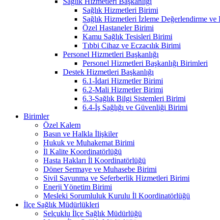
Sağlık Hizmetleri Başkanlığı
Sağlık Hizmetleri Birimi
Sağlık Hizmetleri İzleme Değerlendirme ve
Özel Hastaneler Birimi
Kamu Sağlık Tesisleri Birimi
Tıbbi Cihaz ve Eczacılık Birimi
Personel Hizmetleri Başkanlığı
Personel Hizmetleri Başkanlığı Birimleri
Destek Hizmetleri Başkanlığı
6.1-İdari Hizmetler Birimi
6.2-Mali Hizmetler Birimi
6.3-Sağlık Bilgi Sistemleri Birimi
6.4-İş Sağlığı ve Güvenliği Birimi
Birimler
Özel Kalem
Basın ve Halkla İlişkiler
Hukuk ve Muhakemat Birimi
İl Kalite Koordinatörlüğü
Hasta Hakları İl Koordinatörlüğü
Döner Sermaye ve Muhasebe Birimi
Sivil Savunma ve Seferberlik Hizmetleri Birimi
Enerji Yönetim Birimi
Mesleki Sorumluluk Kurulu İl Koordinatörlüğü
İlçe Sağlık Müdürlükleri
Selçuklu İlçe Sağlık Müdürlüğü