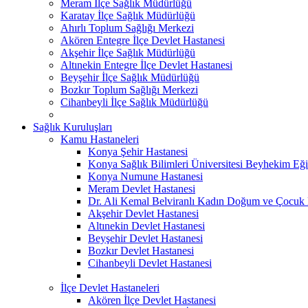
Meram İlçe Sağlık Müdürlüğü
Karatay İlçe Sağlık Müdürlüğü
Ahırlı Toplum Sağlığı Merkezi
Akören Entegre İlçe Devlet Hastanesi
Akşehir İlçe Sağlık Müdürlüğü
Altınekin Entegre İlçe Devlet Hastanesi
Beyşehir İlçe Sağlık Müdürlüğü
Bozkır Toplum Sağlığı Merkezi
Cihanbeyli İlçe Sağlık Müdürlüğü
Sağlık Kuruluşları
Kamu Hastaneleri
Konya Şehir Hastanesi
Konya Sağlık Bilimleri Üniversitesi Beyhekim Eği
Konya Numune Hastanesi
Meram Devlet Hastanesi
Dr. Ali Kemal Belviranlı Kadın Doğum ve Çocuk H
Akşehir Devlet Hastanesi
Altınekin Devlet Hastanesi
Beyşehir Devlet Hastanesi
Bozkır Devlet Hastanesi
Cihanbeyli Devlet Hastanesi
İlçe Devlet Hastaneleri
Akören İlçe Devlet Hastanesi