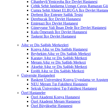
Cihanbeyli Yeniceoba İlçe Devlet Hastanesi
Çeltik Şehit Jandarma Uzman Çavuş Ramazan Güll
Çumra Şehit Ahmet ELBUĞA İlçe Devlet Hastane
Derbent İlçe Entegre Sağlık Tesisi
Derebucak İlçe Devlet Hastanesi
Emirgazi İlçe Devlet Hastanesi
Güneysınır Vali İhsan Dede İlçe Devlet Hastanesi
Kulu Ömeranlı İlçe Devlet Hastanesi
Taşkent İlçe Devlet Hastanesi
Ağız ve Diş Sağlığı Merkezleri
Konya Ağız ve Diş Sağlığı Hastanesi
Beyhekim Ağız ve Diş Sağlığı Merkezi
Karatay Ağız ve Diş Sağlığı Merkezi
Meram Ağız ve Diş Sağlığı Merkezi
Akşehir Ağız ve Diş Sağlığı Merkezi
Ereğli Ağız ve Diş Sağlığı Merkezi
Üniversite Hastaneleri
Başkent Üniversitesi Konya Uygulama ve Araştır
NEU Meram Tıp Fakültesi Hastanesi
Selçuk Üniversitesi Tıp Fakültesi Hastanesi
Özel Hastaneler
Özel Akademi Konya Hastanesi
Özel Akademi Meram Hastanesi
Özel Büyükşehir Hastanesi