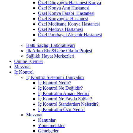
Özel Dünyagöz Hastanesi Konya
Özel Konya Anıt Hastanesi
Özel Konya Farabi Hastanesi
Özel Konyagöz Hastanesi
Özel Medicana Konya Hastanesi
Özel Medova Hastanesi
Özel Parkhayat Akşehir Hastanesi
Halk Sağlığı Laboratuvarı
İlk Adım Ebe&Gebe Okulu Projesi
Sağlıklı Hayat Merkezleri
Online İşlemler
Mevzuat
İç Kontrol
İç Kontrol Sistemini Tanıyalım
İç Kontrol Nedir?
İç Kontrol Ne Değildir?
İç Kontrolün Amacı Nedir?
İç Kontrol Ne Fayda Sağlar?
İç Kontrol Standartları Nelerdir?
İç Kontrolün Özü Nedir?
Mevzuat
Kanunlar
Yönetmelikler
Genelgeler