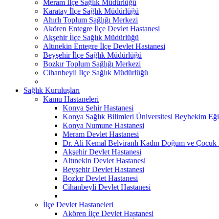
Meram İlçe Sağlık Müdürlüğü
Karatay İlçe Sağlık Müdürlüğü
Ahırlı Toplum Sağlığı Merkezi
Akören Entegre İlçe Devlet Hastanesi
Akşehir İlçe Sağlık Müdürlüğü
Altınekin Entegre İlçe Devlet Hastanesi
Beyşehir İlçe Sağlık Müdürlüğü
Bozkır Toplum Sağlığı Merkezi
Cihanbeyli İlçe Sağlık Müdürlüğü
Sağlık Kuruluşları
Kamu Hastaneleri
Konya Şehir Hastanesi
Konya Sağlık Bilimleri Üniversitesi Beyhekim Eği
Konya Numune Hastanesi
Meram Devlet Hastanesi
Dr. Ali Kemal Belviranlı Kadın Doğum ve Çocuk H
Akşehir Devlet Hastanesi
Altınekin Devlet Hastanesi
Beyşehir Devlet Hastanesi
Bozkır Devlet Hastanesi
Cihanbeyli Devlet Hastanesi
İlçe Devlet Hastaneleri
Akören İlçe Devlet Hastanesi