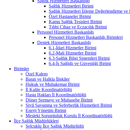
Sağlık Hizmetleri Başkanlığı
Sağlık Hizmetleri Birimi
Sağlık Hizmetleri İzleme Değerlendirme ve
Özel Hastaneler Birimi
Kamu Sağlık Tesisleri Birimi
Tıbbi Cihaz ve Eczacılık Birimi
Personel Hizmetleri Başkanlığı
Personel Hizmetleri Başkanlığı Birimleri
Destek Hizmetleri Başkanlığı
6.1-İdari Hizmetler Birimi
6.2-Mali Hizmetler Birimi
6.3-Sağlık Bilgi Sistemleri Birimi
6.4-İş Sağlığı ve Güvenliği Birimi
Birimler
Özel Kalem
Basın ve Halkla İlişkiler
Hukuk ve Muhakemat Birimi
İl Kalite Koordinatörlüğü
Hasta Hakları İl Koordinatörlüğü
Döner Sermaye ve Muhasebe Birimi
Sivil Savunma ve Seferberlik Hizmetleri Birimi
Enerji Yönetim Birimi
Mesleki Sorumluluk Kurulu İl Koordinatörlüğü
İlçe Sağlık Müdürlükleri
Selçuklu İlçe Sağlık Müdürlüğü