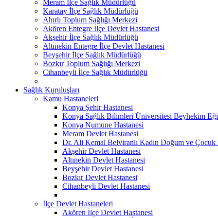
Meram İlçe Sağlık Müdürlüğü
Karatay İlçe Sağlık Müdürlüğü
Ahırlı Toplum Sağlığı Merkezi
Akören Entegre İlçe Devlet Hastanesi
Akşehir İlçe Sağlık Müdürlüğü
Altınekin Entegre İlçe Devlet Hastanesi
Beyşehir İlçe Sağlık Müdürlüğü
Bozkır Toplum Sağlığı Merkezi
Cihanbeyli İlçe Sağlık Müdürlüğü
Sağlık Kuruluşları
Kamu Hastaneleri
Konya Şehir Hastanesi
Konya Sağlık Bilimleri Üniversitesi Beyhekim Eği
Konya Numune Hastanesi
Meram Devlet Hastanesi
Dr. Ali Kemal Belviranlı Kadın Doğum ve Çocuk H
Akşehir Devlet Hastanesi
Altınekin Devlet Hastanesi
Beyşehir Devlet Hastanesi
Bozkır Devlet Hastanesi
Cihanbeyli Devlet Hastanesi
İlçe Devlet Hastaneleri
Akören İlçe Devlet Hastanesi