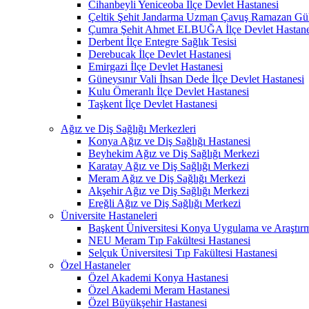
Cihanbeyli Yeniceoba İlçe Devlet Hastanesi
Çeltik Şehit Jandarma Uzman Çavuş Ramazan Güll
Çumra Şehit Ahmet ELBUĞA İlçe Devlet Hastane
Derbent İlçe Entegre Sağlık Tesisi
Derebucak İlçe Devlet Hastanesi
Emirgazi İlçe Devlet Hastanesi
Güneysınır Vali İhsan Dede İlçe Devlet Hastanesi
Kulu Ömeranlı İlçe Devlet Hastanesi
Taşkent İlçe Devlet Hastanesi
Ağız ve Diş Sağlığı Merkezleri
Konya Ağız ve Diş Sağlığı Hastanesi
Beyhekim Ağız ve Diş Sağlığı Merkezi
Karatay Ağız ve Diş Sağlığı Merkezi
Meram Ağız ve Diş Sağlığı Merkezi
Akşehir Ağız ve Diş Sağlığı Merkezi
Ereğli Ağız ve Diş Sağlığı Merkezi
Üniversite Hastaneleri
Başkent Üniversitesi Konya Uygulama ve Araştır
NEU Meram Tıp Fakültesi Hastanesi
Selçuk Üniversitesi Tıp Fakültesi Hastanesi
Özel Hastaneler
Özel Akademi Konya Hastanesi
Özel Akademi Meram Hastanesi
Özel Büyükşehir Hastanesi