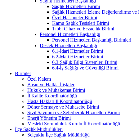
Sağlık Hizmetleri Başkanlığı
Sağlık Hizmetleri Birimi
Sağlık Hizmetleri İzleme Değerlendirme ve
Özel Hastaneler Birimi
Kamu Sağlık Tesisleri Birimi
Tıbbi Cihaz ve Eczacılık Birimi
Personel Hizmetleri Başkanlığı
Personel Hizmetleri Başkanlığı Birimleri
Destek Hizmetleri Başkanlığı
6.1-İdari Hizmetler Birimi
6.2-Mali Hizmetler Birimi
6.3-Sağlık Bilgi Sistemleri Birimi
6.4-İş Sağlığı ve Güvenliği Birimi
Birimler
Özel Kalem
Basın ve Halkla İlişkiler
Hukuk ve Muhakemat Birimi
İl Kalite Koordinatörlüğü
Hasta Hakları İl Koordinatörlüğü
Döner Sermaye ve Muhasebe Birimi
Sivil Savunma ve Seferberlik Hizmetleri Birimi
Enerji Yönetim Birimi
Mesleki Sorumluluk Kurulu İl Koordinatörlüğü
İlçe Sağlık Müdürlükleri
Selçuklu İlçe Sağlık Müdürlüğü