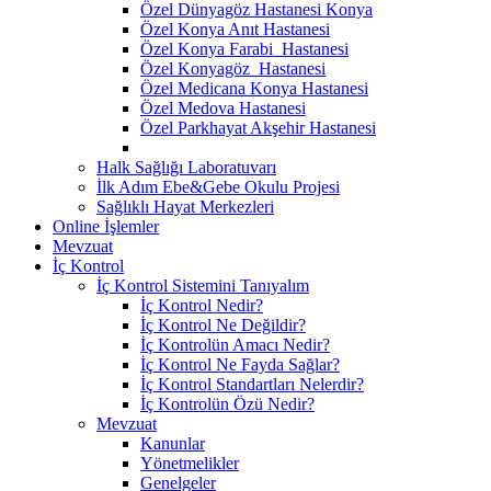
Özel Dünyagöz Hastanesi Konya
Özel Konya Anıt Hastanesi
Özel Konya Farabi Hastanesi
Özel Konyagöz Hastanesi
Özel Medicana Konya Hastanesi
Özel Medova Hastanesi
Özel Parkhayat Akşehir Hastanesi
Halk Sağlığı Laboratuvarı
İlk Adım Ebe&Gebe Okulu Projesi
Sağlıklı Hayat Merkezleri
Online İşlemler
Mevzuat
İç Kontrol
İç Kontrol Sistemini Tanıyalım
İç Kontrol Nedir?
İç Kontrol Ne Değildir?
İç Kontrolün Amacı Nedir?
İç Kontrol Ne Fayda Sağlar?
İç Kontrol Standartları Nelerdir?
İç Kontrolün Özü Nedir?
Mevzuat
Kanunlar
Yönetmelikler
Genelgeler