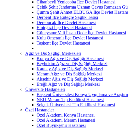
Cihanbeyli Yeniceoba İlçe Devlet Hastanesi
Çeltik Şehit Jandarma Uzman Çavuş Ramazan Güll
Çumra Şehit Ahmet ELBUĞA İlçe Devlet Hastane
Derbent İlçe Entegre Sağlık Tesisi
Derebucak İlçe Devlet Hastanesi
Emirgazi İlçe Devlet Hastanesi
Güneysınır Vali İhsan Dede İlçe Devlet Hastanesi
Kulu Ömeranlı İlçe Devlet Hastanesi
Taşkent İlçe Devlet Hastanesi
Ağız ve Diş Sağlığı Merkezleri
Konya Ağız ve Diş Sağlığı Hastanesi
Beyhekim Ağız ve Diş Sağlığı Merkezi
Karatay Ağız ve Diş Sağlığı Merkezi
Meram Ağız ve Diş Sağlığı Merkezi
Akşehir Ağız ve Diş Sağlığı Merkezi
Ereğli Ağız ve Diş Sağlığı Merkezi
Üniversite Hastaneleri
Başkent Üniversitesi Konya Uygulama ve Araştır
NEU Meram Tıp Fakültesi Hastanesi
Selçuk Üniversitesi Tıp Fakültesi Hastanesi
Özel Hastaneler
Özel Akademi Konya Hastanesi
Özel Akademi Meram Hastanesi
Özel Büyükşehir Hastanesi