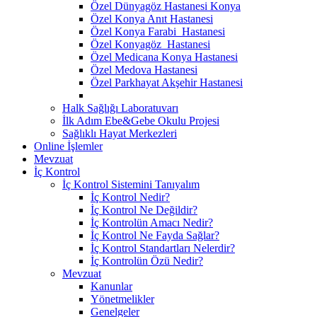
Özel Dünyagöz Hastanesi Konya
Özel Konya Anıt Hastanesi
Özel Konya Farabi Hastanesi
Özel Konyagöz Hastanesi
Özel Medicana Konya Hastanesi
Özel Medova Hastanesi
Özel Parkhayat Akşehir Hastanesi
Halk Sağlığı Laboratuvarı
İlk Adım Ebe&Gebe Okulu Projesi
Sağlıklı Hayat Merkezleri
Online İşlemler
Mevzuat
İç Kontrol
İç Kontrol Sistemini Tanıyalım
İç Kontrol Nedir?
İç Kontrol Ne Değildir?
İç Kontrolün Amacı Nedir?
İç Kontrol Ne Fayda Sağlar?
İç Kontrol Standartları Nelerdir?
İç Kontrolün Özü Nedir?
Mevzuat
Kanunlar
Yönetmelikler
Genelgeler