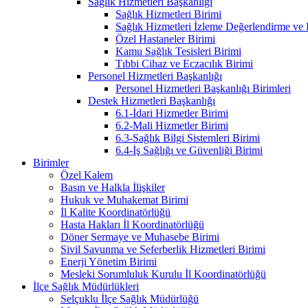
Sağlık Hizmetleri Başkanlığı
Sağlık Hizmetleri Birimi
Sağlık Hizmetleri İzleme Değerlendirme ve
Özel Hastaneler Birimi
Kamu Sağlık Tesisleri Birimi
Tıbbi Cihaz ve Eczacılık Birimi
Personel Hizmetleri Başkanlığı
Personel Hizmetleri Başkanlığı Birimleri
Destek Hizmetleri Başkanlığı
6.1-İdari Hizmetler Birimi
6.2-Mali Hizmetler Birimi
6.3-Sağlık Bilgi Sistemleri Birimi
6.4-İş Sağlığı ve Güvenliği Birimi
Birimler
Özel Kalem
Basın ve Halkla İlişkiler
Hukuk ve Muhakemat Birimi
İl Kalite Koordinatörlüğü
Hasta Hakları İl Koordinatörlüğü
Döner Sermaye ve Muhasebe Birimi
Sivil Savunma ve Seferberlik Hizmetleri Birimi
Enerji Yönetim Birimi
Mesleki Sorumluluk Kurulu İl Koordinatörlüğü
İlçe Sağlık Müdürlükleri
Selçuklu İlçe Sağlık Müdürlüğü