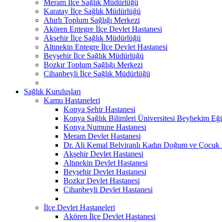
Meram İlçe Sağlık Müdürlüğü
Karatay İlçe Sağlık Müdürlüğü
Ahırlı Toplum Sağlığı Merkezi
Akören Entegre İlçe Devlet Hastanesi
Akşehir İlçe Sağlık Müdürlüğü
Altınekin Entegre İlçe Devlet Hastanesi
Beyşehir İlçe Sağlık Müdürlüğü
Bozkır Toplum Sağlığı Merkezi
Cihanbeyli İlçe Sağlık Müdürlüğü
Sağlık Kuruluşları
Kamu Hastaneleri
Konya Şehir Hastanesi
Konya Sağlık Bilimleri Üniversitesi Beyhekim Eği
Konya Numune Hastanesi
Meram Devlet Hastanesi
Dr. Ali Kemal Belviranlı Kadın Doğum ve Çocuk H
Akşehir Devlet Hastanesi
Altınekin Devlet Hastanesi
Beyşehir Devlet Hastanesi
Bozkır Devlet Hastanesi
Cihanbeyli Devlet Hastanesi
İlçe Devlet Hastaneleri
Akören İlçe Devlet Hastanesi