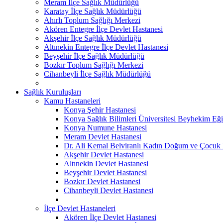
Meram İlçe Sağlık Müdürlüğü
Karatay İlçe Sağlık Müdürlüğü
Ahırlı Toplum Sağlığı Merkezi
Akören Entegre İlçe Devlet Hastanesi
Akşehir İlçe Sağlık Müdürlüğü
Altınekin Entegre İlçe Devlet Hastanesi
Beyşehir İlçe Sağlık Müdürlüğü
Bozkır Toplum Sağlığı Merkezi
Cihanbeyli İlçe Sağlık Müdürlüğü
Sağlık Kuruluşları
Kamu Hastaneleri
Konya Şehir Hastanesi
Konya Sağlık Bilimleri Üniversitesi Beyhekim Eği
Konya Numune Hastanesi
Meram Devlet Hastanesi
Dr. Ali Kemal Belviranlı Kadın Doğum ve Çocuk H
Akşehir Devlet Hastanesi
Altınekin Devlet Hastanesi
Beyşehir Devlet Hastanesi
Bozkır Devlet Hastanesi
Cihanbeyli Devlet Hastanesi
İlçe Devlet Hastaneleri
Akören İlçe Devlet Hastanesi