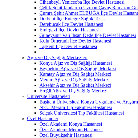
Cihanbeyli Yeniceoba İlçe Devlet Hastanesi
Çeltik Şehit Jandarma Uzman Çavuş Ramazan Güll
Çumra Şehit Ahmet ELBUĞA İlçe Devlet Hastane
Derbent İlçe Entegre Sağlık Tesisi
Derebucak İlçe Devlet Hastanesi
Emirgazi İlçe Devlet Hastanesi
Güneysınır Vali İhsan Dede İlçe Devlet Hastanesi
Kulu Ömeranlı İlçe Devlet Hastanesi
Taşkent İlçe Devlet Hastanesi
Ağız ve Diş Sağlığı Merkezleri
Konya Ağız ve Diş Sağlığı Hastanesi
Beyhekim Ağız ve Diş Sağlığı Merkezi
Karatay Ağız ve Diş Sağlığı Merkezi
Meram Ağız ve Diş Sağlığı Merkezi
Akşehir Ağız ve Diş Sağlığı Merkezi
Ereğli Ağız ve Diş Sağlığı Merkezi
Üniversite Hastaneleri
Başkent Üniversitesi Konya Uygulama ve Araştır
NEU Meram Tıp Fakültesi Hastanesi
Selçuk Üniversitesi Tıp Fakültesi Hastanesi
Özel Hastaneler
Özel Akademi Konya Hastanesi
Özel Akademi Meram Hastanesi
Özel Büyükşehir Hastanesi