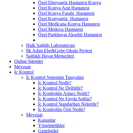
Özel Dünyagöz Hastanesi Konya
Özel Konya Anıt Hastanesi
Özel Konya Farabi Hastanesi
Özel Konyagöz Hastanesi
Özel Medicana Konya Hastanesi
Özel Medova Hastanesi
Özel Parkhayat Akşehir Hastanesi
Halk Sağlığı Laboratuvarı
İlk Adım Ebe&Gebe Okulu Projesi
Sağlıklı Hayat Merkezleri
Online İşlemler
Mevzuat
İç Kontrol
İç Kontrol Sistemini Tanıyalım
İç Kontrol Nedir?
İç Kontrol Ne Değildir?
İç Kontrolün Amacı Nedir?
İç Kontrol Ne Fayda Sağlar?
İç Kontrol Standartları Nelerdir?
İç Kontrolün Özü Nedir?
Mevzuat
Kanunlar
Yönetmelikler
Genelgeler