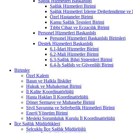
Sağlık Hizmetleri Başkanlığı
Sağlık Hizmetleri Birimi
Sağlık Hizmetleri İzleme Değerlendirme ve
Özel Hastaneler Birimi
Kamu Sağlık Tesisleri Birimi
Tıbbi Cihaz ve Eczacılık Birimi
Personel Hizmetleri Başkanlığı
Personel Hizmetleri Başkanlığı Birimleri
Destek Hizmetleri Başkanlığı
6.1-İdari Hizmetler Birimi
6.2-Mali Hizmetler Birimi
6.3-Sağlık Bilgi Sistemleri Birimi
6.4-İş Sağlığı ve Güvenliği Birimi
Birimler
Özel Kalem
Basın ve Halkla İlişkiler
Hukuk ve Muhakemat Birimi
İl Kalite Koordinatörlüğü
Hasta Hakları İl Koordinatörlüğü
Döner Sermaye ve Muhasebe Birimi
Sivil Savunma ve Seferberlik Hizmetleri Birimi
Enerji Yönetim Birimi
Mesleki Sorumluluk Kurulu İl Koordinatörlüğü
İlçe Sağlık Müdürlükleri
Selçuklu İlçe Sağlık Müdürlüğü