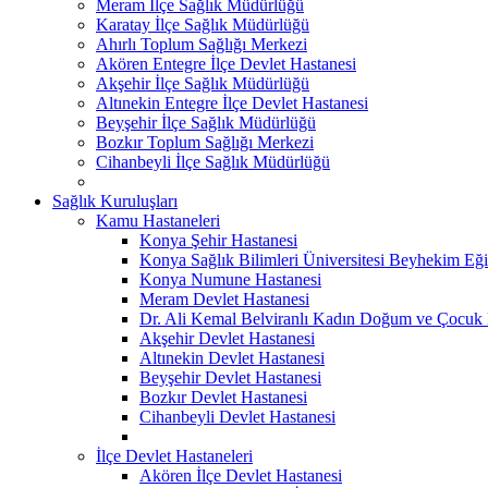
Meram İlçe Sağlık Müdürlüğü
Karatay İlçe Sağlık Müdürlüğü
Ahırlı Toplum Sağlığı Merkezi
Akören Entegre İlçe Devlet Hastanesi
Akşehir İlçe Sağlık Müdürlüğü
Altınekin Entegre İlçe Devlet Hastanesi
Beyşehir İlçe Sağlık Müdürlüğü
Bozkır Toplum Sağlığı Merkezi
Cihanbeyli İlçe Sağlık Müdürlüğü
Sağlık Kuruluşları
Kamu Hastaneleri
Konya Şehir Hastanesi
Konya Sağlık Bilimleri Üniversitesi Beyhekim Eği
Konya Numune Hastanesi
Meram Devlet Hastanesi
Dr. Ali Kemal Belviranlı Kadın Doğum ve Çocuk H
Akşehir Devlet Hastanesi
Altınekin Devlet Hastanesi
Beyşehir Devlet Hastanesi
Bozkır Devlet Hastanesi
Cihanbeyli Devlet Hastanesi
İlçe Devlet Hastaneleri
Akören İlçe Devlet Hastanesi