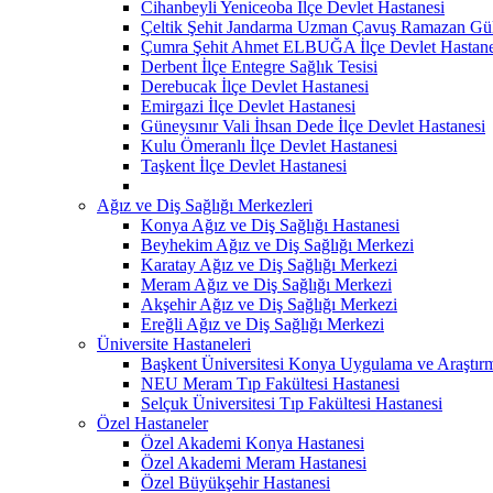
Cihanbeyli Yeniceoba İlçe Devlet Hastanesi
Çeltik Şehit Jandarma Uzman Çavuş Ramazan Güll
Çumra Şehit Ahmet ELBUĞA İlçe Devlet Hastane
Derbent İlçe Entegre Sağlık Tesisi
Derebucak İlçe Devlet Hastanesi
Emirgazi İlçe Devlet Hastanesi
Güneysınır Vali İhsan Dede İlçe Devlet Hastanesi
Kulu Ömeranlı İlçe Devlet Hastanesi
Taşkent İlçe Devlet Hastanesi
Ağız ve Diş Sağlığı Merkezleri
Konya Ağız ve Diş Sağlığı Hastanesi
Beyhekim Ağız ve Diş Sağlığı Merkezi
Karatay Ağız ve Diş Sağlığı Merkezi
Meram Ağız ve Diş Sağlığı Merkezi
Akşehir Ağız ve Diş Sağlığı Merkezi
Ereğli Ağız ve Diş Sağlığı Merkezi
Üniversite Hastaneleri
Başkent Üniversitesi Konya Uygulama ve Araştır
NEU Meram Tıp Fakültesi Hastanesi
Selçuk Üniversitesi Tıp Fakültesi Hastanesi
Özel Hastaneler
Özel Akademi Konya Hastanesi
Özel Akademi Meram Hastanesi
Özel Büyükşehir Hastanesi