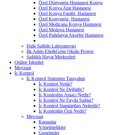
Özel Dünyagöz Hastanesi Konya
Özel Konya Anıt Hastanesi
Özel Konya Farabi Hastanesi
Özel Konyagöz Hastanesi
Özel Medicana Konya Hastanesi
Özel Medova Hastanesi
Özel Parkhayat Akşehir Hastanesi
Halk Sağlığı Laboratuvarı
İlk Adım Ebe&Gebe Okulu Projesi
Sağlıklı Hayat Merkezleri
Online İşlemler
Mevzuat
İç Kontrol
İç Kontrol Sistemini Tanıyalım
İç Kontrol Nedir?
İç Kontrol Ne Değildir?
İç Kontrolün Amacı Nedir?
İç Kontrol Ne Fayda Sağlar?
İç Kontrol Standartları Nelerdir?
İç Kontrolün Özü Nedir?
Mevzuat
Kanunlar
Yönetmelikler
Genelgeler