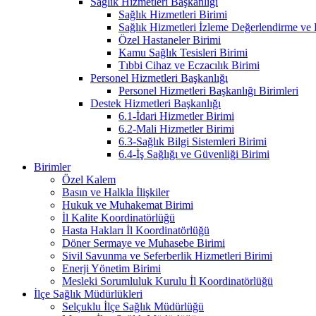
Sağlık Hizmetleri Başkanlığı
Sağlık Hizmetleri Birimi
Sağlık Hizmetleri İzleme Değerlendirme ve
Özel Hastaneler Birimi
Kamu Sağlık Tesisleri Birimi
Tıbbi Cihaz ve Eczacılık Birimi
Personel Hizmetleri Başkanlığı
Personel Hizmetleri Başkanlığı Birimleri
Destek Hizmetleri Başkanlığı
6.1-İdari Hizmetler Birimi
6.2-Mali Hizmetler Birimi
6.3-Sağlık Bilgi Sistemleri Birimi
6.4-İş Sağlığı ve Güvenliği Birimi
Birimler
Özel Kalem
Basın ve Halkla İlişkiler
Hukuk ve Muhakemat Birimi
İl Kalite Koordinatörlüğü
Hasta Hakları İl Koordinatörlüğü
Döner Sermaye ve Muhasebe Birimi
Sivil Savunma ve Seferberlik Hizmetleri Birimi
Enerji Yönetim Birimi
Mesleki Sorumluluk Kurulu İl Koordinatörlüğü
İlçe Sağlık Müdürlükleri
Selçuklu İlçe Sağlık Müdürlüğü