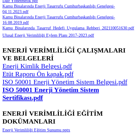
Dair Yönetmelik.pdf
Kamu Binalarında Enerji Tasarrufu Cumhurbaşkanlığı Genelgesi-
04.11.2023.pdf
Kamu Binalarında Enerji Tasarrufu Cumhurbaşkanlığı Genelgesi-
16.08.2019.pdf
Kamu_Binalarında_Tasarruf_Hedefi_Uygulama_Rehberi_202110051630.pdf
Ulusal Enerji Verimliliği Eylem Planı 2017-2023.pdf
ENERJİ VERİMLİLİĞİ ÇALIŞMALARI
VE BELGELERİ
Enerji Kimlik Belgesi.pdf
Etüt Raporu Ön kapak.pdf
ISO 50001 Enerji Yönetim Sistem Belgesi.pdf
ISO 50001 Enerji Yönetim Sistem
Sertifikası.pdf
ENERJİ VERİMLİLİĞİ EĞİTİM
DOKÜMANLARI
Enerji Verimliliği Eğitim Sunumu.pptx