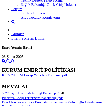
Teknik Destek Talep Formu
Sağlık Bakanlığı Ortak Giriş Noktası
İletişim
Telefon Rehberi
Arabuluculuk Komisyonu
Birimler
Enerji Yönetim Birimi
Enerji Yönetim Birimi
26 Şubat 2025
KURUM ENERJİ POLİTİKASI
KONYA İSM Enerji Yönetim Politikası.pdf
MEVZUAT
5627 Sayılı Enerji Verimliliği Kanunu.pdf
.pdf
Binalarda Enerji Performans Yönetmeliği.pdf
Enerji Kaynaklarının ve Enerjinin Kullanımında Verimliliğin Artırılmasına