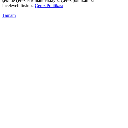
şekilde çerezler kullanmaktayız. Çerez politikamızı
inceleyebilirsiniz.
Çerez Politikası
Tamam