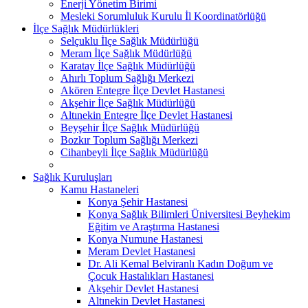
Enerji Yönetim Birimi
Mesleki Sorumluluk Kurulu İl Koordinatörlüğü
İlçe Sağlık Müdürlükleri
Selçuklu İlçe Sağlık Müdürlüğü
Meram İlçe Sağlık Müdürlüğü
Karatay İlçe Sağlık Müdürlüğü
Ahırlı Toplum Sağlığı Merkezi
Akören Entegre İlçe Devlet Hastanesi
Akşehir İlçe Sağlık Müdürlüğü
Altınekin Entegre İlçe Devlet Hastanesi
Beyşehir İlçe Sağlık Müdürlüğü
Bozkır Toplum Sağlığı Merkezi
Cihanbeyli İlçe Sağlık Müdürlüğü
Sağlık Kuruluşları
Kamu Hastaneleri
Konya Şehir Hastanesi
Konya Sağlık Bilimleri Üniversitesi Beyhekim
Eğitim ve Araştırma Hastanesi
Konya Numune Hastanesi
Meram Devlet Hastanesi
Dr. Ali Kemal Belviranlı Kadın Doğum ve
Çocuk Hastalıkları Hastanesi
Akşehir Devlet Hastanesi
Altınekin Devlet Hastanesi