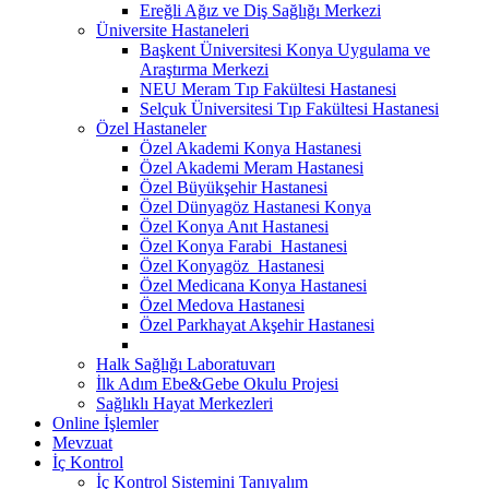
Ereğli Ağız ve Diş Sağlığı Merkezi
Üniversite Hastaneleri
Başkent Üniversitesi Konya Uygulama ve
Araştırma Merkezi
NEU Meram Tıp Fakültesi Hastanesi
Selçuk Üniversitesi Tıp Fakültesi Hastanesi
Özel Hastaneler
Özel Akademi Konya Hastanesi
Özel Akademi Meram Hastanesi
Özel Büyükşehir Hastanesi
Özel Dünyagöz Hastanesi Konya
Özel Konya Anıt Hastanesi
Özel Konya Farabi Hastanesi
Özel Konyagöz Hastanesi
Özel Medicana Konya Hastanesi
Özel Medova Hastanesi
Özel Parkhayat Akşehir Hastanesi
Halk Sağlığı Laboratuvarı
İlk Adım Ebe&Gebe Okulu Projesi
Sağlıklı Hayat Merkezleri
Online İşlemler
Mevzuat
İç Kontrol
İç Kontrol Sistemini Tanıyalım