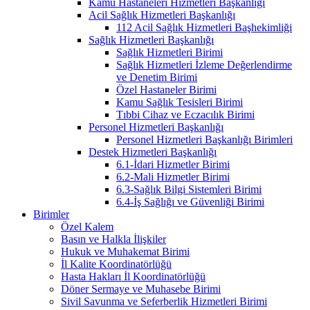
Kamu Hastaneleri Hizmetleri Başkanlığı
Acil Sağlık Hizmetleri Başkanlığı
112 Acil Sağlık Hizmetleri Başhekimliği
Sağlık Hizmetleri Başkanlığı
Sağlık Hizmetleri Birimi
Sağlık Hizmetleri İzleme Değerlendirme
ve Denetim Birimi
Özel Hastaneler Birimi
Kamu Sağlık Tesisleri Birimi
Tıbbi Cihaz ve Eczacılık Birimi
Personel Hizmetleri Başkanlığı
Personel Hizmetleri Başkanlığı Birimleri
Destek Hizmetleri Başkanlığı
6.1-İdari Hizmetler Birimi
6.2-Mali Hizmetler Birimi
6.3-Sağlık Bilgi Sistemleri Birimi
6.4-İş Sağlığı ve Güvenliği Birimi
Birimler
Özel Kalem
Basın ve Halkla İlişkiler
Hukuk ve Muhakemat Birimi
İl Kalite Koordinatörlüğü
Hasta Hakları İl Koordinatörlüğü
Döner Sermaye ve Muhasebe Birimi
Sivil Savunma ve Seferberlik Hizmetleri Birimi