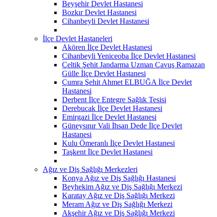
Beyşehir Devlet Hastanesi
Bozkır Devlet Hastanesi
Cihanbeyli Devlet Hastanesi
İlçe Devlet Hastaneleri
Akören İlçe Devlet Hastanesi
Cihanbeyli Yeniceoba İlçe Devlet Hastanesi
Çeltik Şehit Jandarma Uzman Çavuş Ramazan
Gülle İlçe Devlet Hastanesi
Çumra Şehit Ahmet ELBUĞA İlçe Devlet
Hastanesi
Derbent İlçe Entegre Sağlık Tesisi
Derebucak İlçe Devlet Hastanesi
Emirgazi İlçe Devlet Hastanesi
Güneysınır Vali İhsan Dede İlçe Devlet
Hastanesi
Kulu Ömeranlı İlçe Devlet Hastanesi
Taşkent İlçe Devlet Hastanesi
Ağız ve Diş Sağlığı Merkezleri
Konya Ağız ve Diş Sağlığı Hastanesi
Beyhekim Ağız ve Diş Sağlığı Merkezi
Karatay Ağız ve Diş Sağlığı Merkezi
Meram Ağız ve Diş Sağlığı Merkezi
Akşehir Ağız ve Diş Sağlığı Merkezi