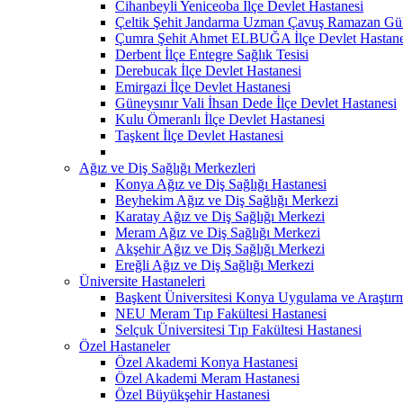
Cihanbeyli Yeniceoba İlçe Devlet Hastanesi
Çeltik Şehit Jandarma Uzman Çavuş Ramazan Güll
Çumra Şehit Ahmet ELBUĞA İlçe Devlet Hastane
Derbent İlçe Entegre Sağlık Tesisi
Derebucak İlçe Devlet Hastanesi
Emirgazi İlçe Devlet Hastanesi
Güneysınır Vali İhsan Dede İlçe Devlet Hastanesi
Kulu Ömeranlı İlçe Devlet Hastanesi
Taşkent İlçe Devlet Hastanesi
Ağız ve Diş Sağlığı Merkezleri
Konya Ağız ve Diş Sağlığı Hastanesi
Beyhekim Ağız ve Diş Sağlığı Merkezi
Karatay Ağız ve Diş Sağlığı Merkezi
Meram Ağız ve Diş Sağlığı Merkezi
Akşehir Ağız ve Diş Sağlığı Merkezi
Ereğli Ağız ve Diş Sağlığı Merkezi
Üniversite Hastaneleri
Başkent Üniversitesi Konya Uygulama ve Araştır
NEU Meram Tıp Fakültesi Hastanesi
Selçuk Üniversitesi Tıp Fakültesi Hastanesi
Özel Hastaneler
Özel Akademi Konya Hastanesi
Özel Akademi Meram Hastanesi
Özel Büyükşehir Hastanesi