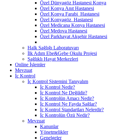
Özel Dünyagöz Hastanesi Konya
Özel Konya Anıt Hastanesi
Özel Konya Farabi Hastanesi
Özel Konyagöz Hastanesi
Özel Medicana Konya Hastanesi
Özel Medova Hastanesi
Özel Parkhayat Akşehir Hastanesi
Halk Sağlığı Laboratuvarı
İlk Adım Ebe&Gebe Okulu Projesi
Sağlıklı Hayat Merkezleri
Online İşlemler
Mevzuat
İç Kontrol
İç Kontrol Sistemini Tanıyalım
İç Kontrol Nedir?
İç Kontrol Ne Değildir?
İç Kontrolün Amacı Nedir?
İç Kontrol Ne Fayda Sağlar?
İç Kontrol Standartları Nelerdir?
İç Kontrolün Özü Nedir?
Mevzuat
Kanunlar
Yönetmelikler
Genelgeler