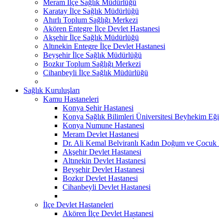
Meram İlçe Sağlık Müdürlüğü
Karatay İlçe Sağlık Müdürlüğü
Ahırlı Toplum Sağlığı Merkezi
Akören Entegre İlçe Devlet Hastanesi
Akşehir İlçe Sağlık Müdürlüğü
Altınekin Entegre İlçe Devlet Hastanesi
Beyşehir İlçe Sağlık Müdürlüğü
Bozkır Toplum Sağlığı Merkezi
Cihanbeyli İlçe Sağlık Müdürlüğü
Sağlık Kuruluşları
Kamu Hastaneleri
Konya Şehir Hastanesi
Konya Sağlık Bilimleri Üniversitesi Beyhekim Eği
Konya Numune Hastanesi
Meram Devlet Hastanesi
Dr. Ali Kemal Belviranlı Kadın Doğum ve Çocuk H
Akşehir Devlet Hastanesi
Altınekin Devlet Hastanesi
Beyşehir Devlet Hastanesi
Bozkır Devlet Hastanesi
Cihanbeyli Devlet Hastanesi
İlçe Devlet Hastaneleri
Akören İlçe Devlet Hastanesi