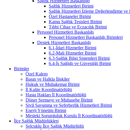
Sağlık Hizmetleri Başkanlığı
Sağlık Hizmetleri Birimi
Sağlık Hizmetleri İzleme Değerlendirme ve
Özel Hastaneler Birimi
Kamu Sağlık Tesisleri Birimi
Tıbbi Cihaz ve Eczacılık Birimi
Personel Hizmetleri Başkanlığı
Personel Hizmetleri Başkanlığı Birimleri
Destek Hizmetleri Başkanlığı
6.1-İdari Hizmetler Birimi
6.2-Mali Hizmetler Birimi
6.3-Sağlık Bilgi Sistemleri Birimi
6.4-İş Sağlığı ve Güvenliği Birimi
Birimler
Özel Kalem
Basın ve Halkla İlişkiler
Hukuk ve Muhakemat Birimi
İl Kalite Koordinatörlüğü
Hasta Hakları İl Koordinatörlüğü
Döner Sermaye ve Muhasebe Birimi
Sivil Savunma ve Seferberlik Hizmetleri Birimi
Enerji Yönetim Birimi
Mesleki Sorumluluk Kurulu İl Koordinatörlüğü
İlçe Sağlık Müdürlükleri
Selçuklu İlçe Sağlık Müdürlüğü