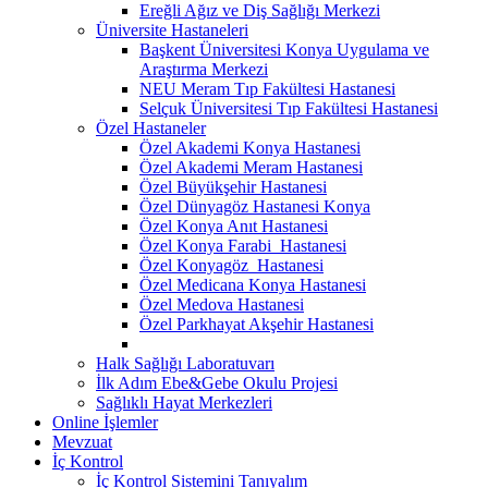
Ereğli Ağız ve Diş Sağlığı Merkezi
Üniversite Hastaneleri
Başkent Üniversitesi Konya Uygulama ve
Araştırma Merkezi
NEU Meram Tıp Fakültesi Hastanesi
Selçuk Üniversitesi Tıp Fakültesi Hastanesi
Özel Hastaneler
Özel Akademi Konya Hastanesi
Özel Akademi Meram Hastanesi
Özel Büyükşehir Hastanesi
Özel Dünyagöz Hastanesi Konya
Özel Konya Anıt Hastanesi
Özel Konya Farabi Hastanesi
Özel Konyagöz Hastanesi
Özel Medicana Konya Hastanesi
Özel Medova Hastanesi
Özel Parkhayat Akşehir Hastanesi
Halk Sağlığı Laboratuvarı
İlk Adım Ebe&Gebe Okulu Projesi
Sağlıklı Hayat Merkezleri
Online İşlemler
Mevzuat
İç Kontrol
İç Kontrol Sistemini Tanıyalım