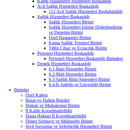
Kamu Hastaneleri Hizmetleri Başkanlığı
Acil Sağlık Hizmetleri Başkanlığı
112 Acil Sağlık Hizmetleri Başhekimliği
Sağlık Hizmetleri Başkanlığı
Sağlık Hizmetleri Birimi
Sağlık Hizmetleri İzleme Değerlendirme
ve Denetim Birimi
Özel Hastaneler Birimi
Kamu Sağlık Tesisleri Birimi
Tıbbi Cihaz ve Eczacılık Birimi
Personel Hizmetleri Başkanlığı
Personel Hizmetleri Başkanlığı Birimleri
Destek Hizmetleri Başkanlığı
6.1-İdari Hizmetler Birimi
6.2-Mali Hizmetler Birimi
6.3-Sağlık Bilgi Sistemleri Birimi
6.4-İş Sağlığı ve Güvenliği Birimi
Birimler
Özel Kalem
Basın ve Halkla İlişkiler
Hukuk ve Muhakemat Birimi
İl Kalite Koordinatörlüğü
Hasta Hakları İl Koordinatörlüğü
Döner Sermaye ve Muhasebe Birimi
Sivil Savunma ve Seferberlik Hizmetleri Birimi