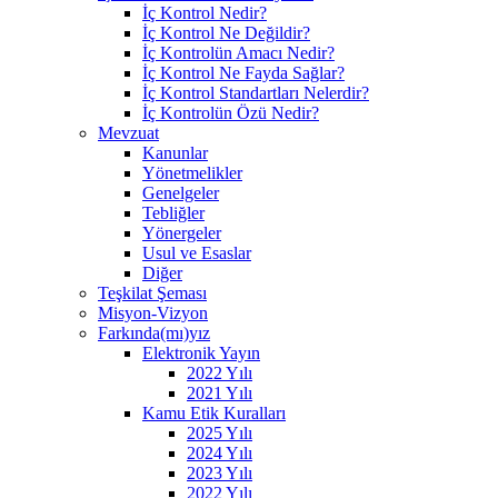
İç Kontrol Nedir?
İç Kontrol Ne Değildir?
İç Kontrolün Amacı Nedir?
İç Kontrol Ne Fayda Sağlar?
İç Kontrol Standartları Nelerdir?
İç Kontrolün Özü Nedir?
Mevzuat
Kanunlar
Yönetmelikler
Genelgeler
Tebliğler
Yönergeler
Usul ve Esaslar
Diğer
Teşkilat Şeması
Misyon-Vizyon
Farkında(mı)yız
Elektronik Yayın
2022 Yılı
2021 Yılı
Kamu Etik Kuralları
2025 Yılı
2024 Yılı
2023 Yılı
2022 Yılı