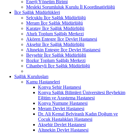
Enerji Yönetim Birimi
Mesleki Sorumluluk Kurulu İl Koordinatörlüğü
İlçe Sağlık Müdürlükleri
Selçuklu İlçe Sağlık Müdürlüğü
Meram İlçe Sağlık Müdürlüğü
Karatay İlçe Sağlık Müdürlüğü
Ahırlı Toplum Sağlığı Merkezi
Akören Entegre İlçe Devlet Hastanesi
Akşehir İlçe Sağlık Müdürlüğü
Altınekin Entegre İlçe Devlet Hastanesi
Beyşehir İlçe Sağlık Müdürlüğü
Bozkır Toplum Sağlığı Merkezi
Cihanbeyli İlçe Sağlık Müdürlüğü
Sağlık Kuruluşları
Kamu Hastaneleri
Konya Şehir Hastanesi
Konya Sağlık Bilimleri Üniversitesi Beyhekim
Eğitim ve Araştırma Hastanesi
Konya Numune Hastanesi
Meram Devlet Hastanesi
Dr. Ali Kemal Belviranlı Kadın Doğum ve
Çocuk Hastalıkları Hastanesi
Akşehir Devlet Hastanesi
Altınekin Devlet Hastanesi