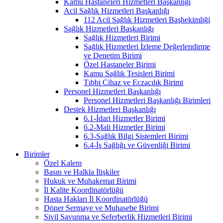
Kamu Hastaneleri Hizmetleri Başkanlığı
Acil Sağlık Hizmetleri Başkanlığı
112 Acil Sağlık Hizmetleri Başhekimliği
Sağlık Hizmetleri Başkanlığı
Sağlık Hizmetleri Birimi
Sağlık Hizmetleri İzleme Değerlendirme
ve Denetim Birimi
Özel Hastaneler Birimi
Kamu Sağlık Tesisleri Birimi
Tıbbi Cihaz ve Eczacılık Birimi
Personel Hizmetleri Başkanlığı
Personel Hizmetleri Başkanlığı Birimleri
Destek Hizmetleri Başkanlığı
6.1-İdari Hizmetler Birimi
6.2-Mali Hizmetler Birimi
6.3-Sağlık Bilgi Sistemleri Birimi
6.4-İş Sağlığı ve Güvenliği Birimi
Birimler
Özel Kalem
Basın ve Halkla İlişkiler
Hukuk ve Muhakemat Birimi
İl Kalite Koordinatörlüğü
Hasta Hakları İl Koordinatörlüğü
Döner Sermaye ve Muhasebe Birimi
Sivil Savunma ve Seferberlik Hizmetleri Birimi