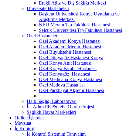
Ereğli Ağız ve Diş Sağlığı Merkezi
Üniversite Hastaneleri
Başkent Üniversitesi Konya Uygulama ve
Araştırma Merkezi
NEU Meram Tıp Fakültesi Hastanesi
Selçuk Üniversitesi Tıp Fakültesi Hastanesi
Özel Hastaneler
Özel Akademi Konya Hastanesi
Özel Akademi Meram Hastanesi
Özel Büyükşehir Hastanesi
Özel Dünyagöz Hastanesi Konya
Özel Konya Anıt Hastanesi
Özel Konya Farabi Hastanesi
Özel Konyagöz Hastanesi
Özel Medicana Konya Hastanesi
Özel Medova Hastanesi
Özel Parkhayat Akşehir Hastanesi
Halk Sağlığı Laboratuvarı
İlk Adım Ebe&Gebe Okulu Projesi
Sağlıklı Hayat Merkezleri
Online İşlemler
Mevzuat
İç Kontrol
İç Kontrol Sistemini Tanıyalım