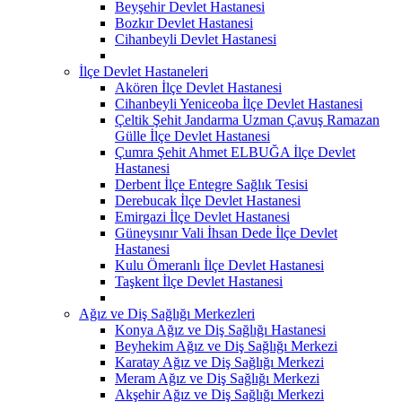
Beyşehir Devlet Hastanesi
Bozkır Devlet Hastanesi
Cihanbeyli Devlet Hastanesi
İlçe Devlet Hastaneleri
Akören İlçe Devlet Hastanesi
Cihanbeyli Yeniceoba İlçe Devlet Hastanesi
Çeltik Şehit Jandarma Uzman Çavuş Ramazan
Gülle İlçe Devlet Hastanesi
Çumra Şehit Ahmet ELBUĞA İlçe Devlet
Hastanesi
Derbent İlçe Entegre Sağlık Tesisi
Derebucak İlçe Devlet Hastanesi
Emirgazi İlçe Devlet Hastanesi
Güneysınır Vali İhsan Dede İlçe Devlet
Hastanesi
Kulu Ömeranlı İlçe Devlet Hastanesi
Taşkent İlçe Devlet Hastanesi
Ağız ve Diş Sağlığı Merkezleri
Konya Ağız ve Diş Sağlığı Hastanesi
Beyhekim Ağız ve Diş Sağlığı Merkezi
Karatay Ağız ve Diş Sağlığı Merkezi
Meram Ağız ve Diş Sağlığı Merkezi
Akşehir Ağız ve Diş Sağlığı Merkezi