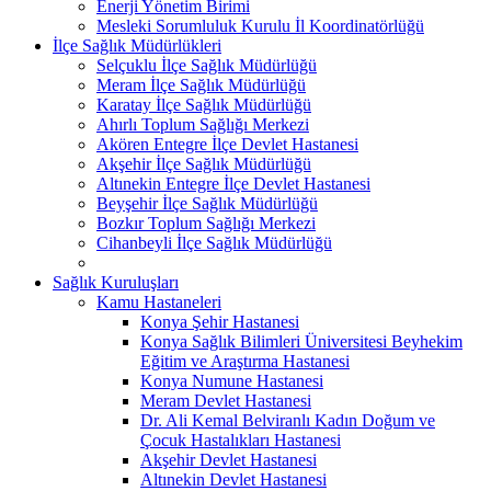
Enerji Yönetim Birimi
Mesleki Sorumluluk Kurulu İl Koordinatörlüğü
İlçe Sağlık Müdürlükleri
Selçuklu İlçe Sağlık Müdürlüğü
Meram İlçe Sağlık Müdürlüğü
Karatay İlçe Sağlık Müdürlüğü
Ahırlı Toplum Sağlığı Merkezi
Akören Entegre İlçe Devlet Hastanesi
Akşehir İlçe Sağlık Müdürlüğü
Altınekin Entegre İlçe Devlet Hastanesi
Beyşehir İlçe Sağlık Müdürlüğü
Bozkır Toplum Sağlığı Merkezi
Cihanbeyli İlçe Sağlık Müdürlüğü
Sağlık Kuruluşları
Kamu Hastaneleri
Konya Şehir Hastanesi
Konya Sağlık Bilimleri Üniversitesi Beyhekim
Eğitim ve Araştırma Hastanesi
Konya Numune Hastanesi
Meram Devlet Hastanesi
Dr. Ali Kemal Belviranlı Kadın Doğum ve
Çocuk Hastalıkları Hastanesi
Akşehir Devlet Hastanesi
Altınekin Devlet Hastanesi