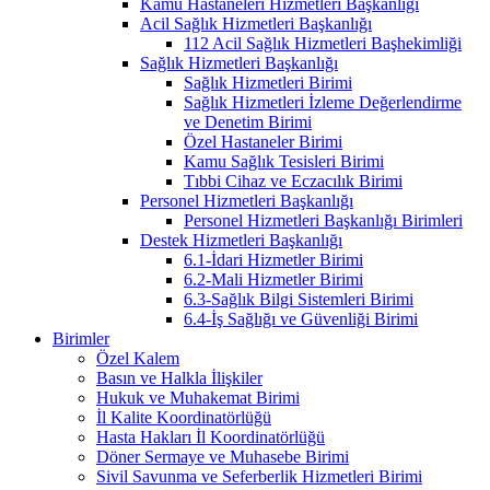
Kamu Hastaneleri Hizmetleri Başkanlığı
Acil Sağlık Hizmetleri Başkanlığı
112 Acil Sağlık Hizmetleri Başhekimliği
Sağlık Hizmetleri Başkanlığı
Sağlık Hizmetleri Birimi
Sağlık Hizmetleri İzleme Değerlendirme
ve Denetim Birimi
Özel Hastaneler Birimi
Kamu Sağlık Tesisleri Birimi
Tıbbi Cihaz ve Eczacılık Birimi
Personel Hizmetleri Başkanlığı
Personel Hizmetleri Başkanlığı Birimleri
Destek Hizmetleri Başkanlığı
6.1-İdari Hizmetler Birimi
6.2-Mali Hizmetler Birimi
6.3-Sağlık Bilgi Sistemleri Birimi
6.4-İş Sağlığı ve Güvenliği Birimi
Birimler
Özel Kalem
Basın ve Halkla İlişkiler
Hukuk ve Muhakemat Birimi
İl Kalite Koordinatörlüğü
Hasta Hakları İl Koordinatörlüğü
Döner Sermaye ve Muhasebe Birimi
Sivil Savunma ve Seferberlik Hizmetleri Birimi