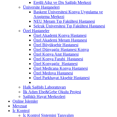
Ereğli Ağız ve Diş Sağlığı Merkezi
Üniversite Hastaneleri
Başkent Üniversitesi Konya Uygulama ve
Araştırma Merkezi
NEU Meram Tıp Fakültesi Hastanesi
Selçuk Üniversitesi Tıp Fakültesi Hastanesi
Özel Hastaneler
Özel Akademi Konya Hastanesi
Özel Akademi Meram Hastanesi
Özel Büyükşehir Hastanesi
Özel Dünyagöz Hastanesi Konya
Özel Konya Anıt Hastanesi
Özel Konya Farabi Hastanesi
Özel Konyagöz Hastanesi
Özel Medicana Konya Hastanesi
Özel Medova Hastanesi
Özel Parkhayat Akşehir Hastanesi
Halk Sağlığı Laboratuvarı
İlk Adım Ebe&Gebe Okulu Projesi
Sağlıklı Hayat Merkezleri
Online İşlemler
Mevzuat
İç Kontrol
İç Kontrol Sistemini Tanıyalım