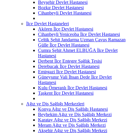
Beyşehir Devlet Hastanesi
Bozkır Devlet Hastanesi
Cihanbeyli Devlet Hastanesi
İlçe Devlet Hastaneleri
Akören İlçe Devlet Hastanesi
Cihanbeyli Yeniceoba İlçe Devlet Hastanesi
Çeltik Şehit Jandarma Uzman Çavuş Ramazan
Gülle İlçe Devlet Hastanesi
Çumra Şehit Ahmet ELBUĞA İlçe Devlet
Hastanesi
Derbent İlçe Entegre Sağlık Tesisi
Derebucak İlçe Devlet Hastanesi
Emirgazi İlçe Devlet Hastanesi
Güneysınır Vali İhsan Dede İlçe Devlet
Hastanesi
Kulu Ömeranlı İlçe Devlet Hastanesi
Taşkent İlçe Devlet Hastanesi
Ağız ve Diş Sağlığı Merkezleri
Konya Ağız ve Diş Sağlığı Hastanesi
Beyhekim Ağız ve Diş Sağlığı Merkezi
Karatay Ağız ve Diş Sağlığı Merkezi
Meram Ağız ve Diş Sağlığı Merkezi
Akşehir Ağız ve Diş Sağlığı Merkezi