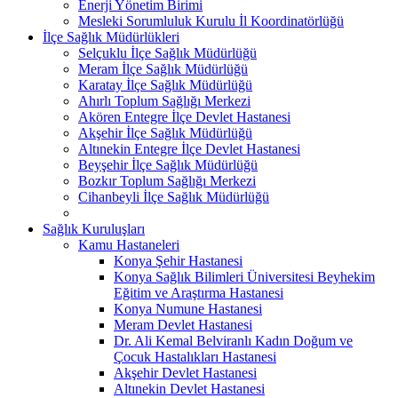
Enerji Yönetim Birimi
Mesleki Sorumluluk Kurulu İl Koordinatörlüğü
İlçe Sağlık Müdürlükleri
Selçuklu İlçe Sağlık Müdürlüğü
Meram İlçe Sağlık Müdürlüğü
Karatay İlçe Sağlık Müdürlüğü
Ahırlı Toplum Sağlığı Merkezi
Akören Entegre İlçe Devlet Hastanesi
Akşehir İlçe Sağlık Müdürlüğü
Altınekin Entegre İlçe Devlet Hastanesi
Beyşehir İlçe Sağlık Müdürlüğü
Bozkır Toplum Sağlığı Merkezi
Cihanbeyli İlçe Sağlık Müdürlüğü
Sağlık Kuruluşları
Kamu Hastaneleri
Konya Şehir Hastanesi
Konya Sağlık Bilimleri Üniversitesi Beyhekim
Eğitim ve Araştırma Hastanesi
Konya Numune Hastanesi
Meram Devlet Hastanesi
Dr. Ali Kemal Belviranlı Kadın Doğum ve
Çocuk Hastalıkları Hastanesi
Akşehir Devlet Hastanesi
Altınekin Devlet Hastanesi