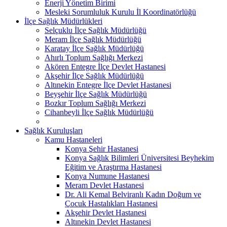
Enerji Yönetim Birimi
Mesleki Sorumluluk Kurulu İl Koordinatörlüğü
İlçe Sağlık Müdürlükleri
Selçuklu İlçe Sağlık Müdürlüğü
Meram İlçe Sağlık Müdürlüğü
Karatay İlçe Sağlık Müdürlüğü
Ahırlı Toplum Sağlığı Merkezi
Akören Entegre İlçe Devlet Hastanesi
Akşehir İlçe Sağlık Müdürlüğü
Altınekin Entegre İlçe Devlet Hastanesi
Beyşehir İlçe Sağlık Müdürlüğü
Bozkır Toplum Sağlığı Merkezi
Cihanbeyli İlçe Sağlık Müdürlüğü
Sağlık Kuruluşları
Kamu Hastaneleri
Konya Şehir Hastanesi
Konya Sağlık Bilimleri Üniversitesi Beyhekim
Eğitim ve Araştırma Hastanesi
Konya Numune Hastanesi
Meram Devlet Hastanesi
Dr. Ali Kemal Belviranlı Kadın Doğum ve
Çocuk Hastalıkları Hastanesi
Akşehir Devlet Hastanesi
Altınekin Devlet Hastanesi