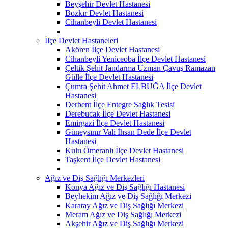
Beyşehir Devlet Hastanesi
Bozkır Devlet Hastanesi
Cihanbeyli Devlet Hastanesi
İlçe Devlet Hastaneleri
Akören İlçe Devlet Hastanesi
Cihanbeyli Yeniceoba İlçe Devlet Hastanesi
Çeltik Şehit Jandarma Uzman Çavuş Ramazan
Gülle İlçe Devlet Hastanesi
Çumra Şehit Ahmet ELBUĞA İlçe Devlet
Hastanesi
Derbent İlçe Entegre Sağlık Tesisi
Derebucak İlçe Devlet Hastanesi
Emirgazi İlçe Devlet Hastanesi
Güneysınır Vali İhsan Dede İlçe Devlet
Hastanesi
Kulu Ömeranlı İlçe Devlet Hastanesi
Taşkent İlçe Devlet Hastanesi
Ağız ve Diş Sağlığı Merkezleri
Konya Ağız ve Diş Sağlığı Hastanesi
Beyhekim Ağız ve Diş Sağlığı Merkezi
Karatay Ağız ve Diş Sağlığı Merkezi
Meram Ağız ve Diş Sağlığı Merkezi
Akşehir Ağız ve Diş Sağlığı Merkezi