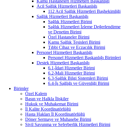
Kamu Hastaneleri Hizmetleri Başkanlığı
Acil Sağlık Hizmetleri Başkanlığı
112 Acil Sağlık Hizmetleri Başhekimliği
Sağlık Hizmetleri Başkanlığı
Sağlık Hizmetleri Birimi
Sağlık Hizmetleri İzleme Değerlendirme
ve Denetim Birimi
Özel Hastaneler Birimi
Kamu Sağlık Tesisleri Birimi
Tıbbi Cihaz ve Eczacılık Birimi
Personel Hizmetleri Başkanlığı
Personel Hizmetleri Başkanlığı Birimleri
Destek Hizmetleri Başkanlığı
6.1-İdari Hizmetler Birimi
6.2-Mali Hizmetler Birimi
6.3-Sağlık Bilgi Sistemleri Birimi
6.4-İş Sağlığı ve Güvenliği Birimi
Birimler
Özel Kalem
Basın ve Halkla İlişkiler
Hukuk ve Muhakemat Birimi
İl Kalite Koordinatörlüğü
Hasta Hakları İl Koordinatörlüğü
Döner Sermaye ve Muhasebe Birimi
Sivil Savunma ve Seferberlik Hizmetleri Birimi