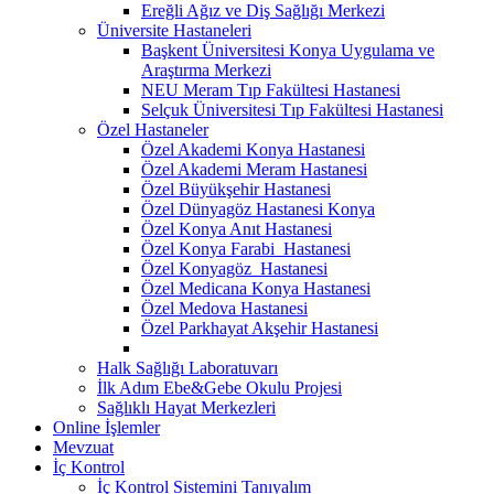
Ereğli Ağız ve Diş Sağlığı Merkezi
Üniversite Hastaneleri
Başkent Üniversitesi Konya Uygulama ve
Araştırma Merkezi
NEU Meram Tıp Fakültesi Hastanesi
Selçuk Üniversitesi Tıp Fakültesi Hastanesi
Özel Hastaneler
Özel Akademi Konya Hastanesi
Özel Akademi Meram Hastanesi
Özel Büyükşehir Hastanesi
Özel Dünyagöz Hastanesi Konya
Özel Konya Anıt Hastanesi
Özel Konya Farabi Hastanesi
Özel Konyagöz Hastanesi
Özel Medicana Konya Hastanesi
Özel Medova Hastanesi
Özel Parkhayat Akşehir Hastanesi
Halk Sağlığı Laboratuvarı
İlk Adım Ebe&Gebe Okulu Projesi
Sağlıklı Hayat Merkezleri
Online İşlemler
Mevzuat
İç Kontrol
İç Kontrol Sistemini Tanıyalım