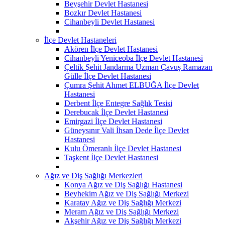
Beyşehir Devlet Hastanesi
Bozkır Devlet Hastanesi
Cihanbeyli Devlet Hastanesi
İlçe Devlet Hastaneleri
Akören İlçe Devlet Hastanesi
Cihanbeyli Yeniceoba İlçe Devlet Hastanesi
Çeltik Şehit Jandarma Uzman Çavuş Ramazan
Gülle İlçe Devlet Hastanesi
Çumra Şehit Ahmet ELBUĞA İlçe Devlet
Hastanesi
Derbent İlçe Entegre Sağlık Tesisi
Derebucak İlçe Devlet Hastanesi
Emirgazi İlçe Devlet Hastanesi
Güneysınır Vali İhsan Dede İlçe Devlet
Hastanesi
Kulu Ömeranlı İlçe Devlet Hastanesi
Taşkent İlçe Devlet Hastanesi
Ağız ve Diş Sağlığı Merkezleri
Konya Ağız ve Diş Sağlığı Hastanesi
Beyhekim Ağız ve Diş Sağlığı Merkezi
Karatay Ağız ve Diş Sağlığı Merkezi
Meram Ağız ve Diş Sağlığı Merkezi
Akşehir Ağız ve Diş Sağlığı Merkezi