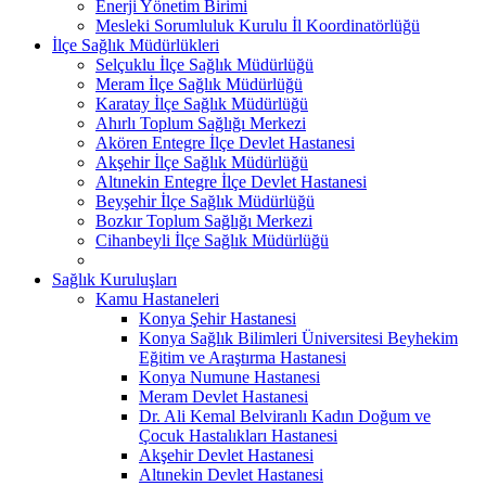
Enerji Yönetim Birimi
Mesleki Sorumluluk Kurulu İl Koordinatörlüğü
İlçe Sağlık Müdürlükleri
Selçuklu İlçe Sağlık Müdürlüğü
Meram İlçe Sağlık Müdürlüğü
Karatay İlçe Sağlık Müdürlüğü
Ahırlı Toplum Sağlığı Merkezi
Akören Entegre İlçe Devlet Hastanesi
Akşehir İlçe Sağlık Müdürlüğü
Altınekin Entegre İlçe Devlet Hastanesi
Beyşehir İlçe Sağlık Müdürlüğü
Bozkır Toplum Sağlığı Merkezi
Cihanbeyli İlçe Sağlık Müdürlüğü
Sağlık Kuruluşları
Kamu Hastaneleri
Konya Şehir Hastanesi
Konya Sağlık Bilimleri Üniversitesi Beyhekim
Eğitim ve Araştırma Hastanesi
Konya Numune Hastanesi
Meram Devlet Hastanesi
Dr. Ali Kemal Belviranlı Kadın Doğum ve
Çocuk Hastalıkları Hastanesi
Akşehir Devlet Hastanesi
Altınekin Devlet Hastanesi