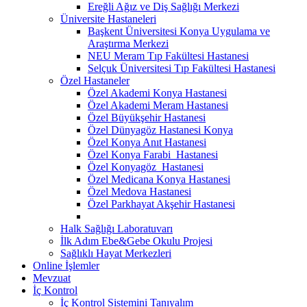
Ereğli Ağız ve Diş Sağlığı Merkezi
Üniversite Hastaneleri
Başkent Üniversitesi Konya Uygulama ve
Araştırma Merkezi
NEU Meram Tıp Fakültesi Hastanesi
Selçuk Üniversitesi Tıp Fakültesi Hastanesi
Özel Hastaneler
Özel Akademi Konya Hastanesi
Özel Akademi Meram Hastanesi
Özel Büyükşehir Hastanesi
Özel Dünyagöz Hastanesi Konya
Özel Konya Anıt Hastanesi
Özel Konya Farabi Hastanesi
Özel Konyagöz Hastanesi
Özel Medicana Konya Hastanesi
Özel Medova Hastanesi
Özel Parkhayat Akşehir Hastanesi
Halk Sağlığı Laboratuvarı
İlk Adım Ebe&Gebe Okulu Projesi
Sağlıklı Hayat Merkezleri
Online İşlemler
Mevzuat
İç Kontrol
İç Kontrol Sistemini Tanıyalım