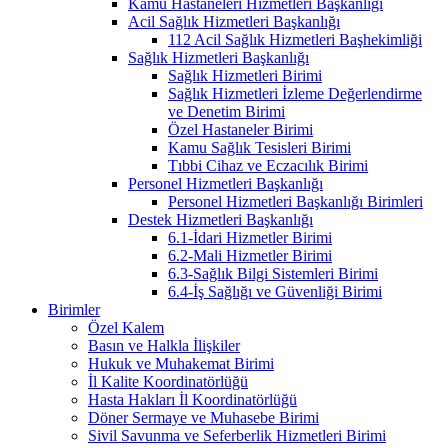
Kamu Hastaneleri Hizmetleri Başkanlığı
Acil Sağlık Hizmetleri Başkanlığı
112 Acil Sağlık Hizmetleri Başhekimliği
Sağlık Hizmetleri Başkanlığı
Sağlık Hizmetleri Birimi
Sağlık Hizmetleri İzleme Değerlendirme
ve Denetim Birimi
Özel Hastaneler Birimi
Kamu Sağlık Tesisleri Birimi
Tıbbi Cihaz ve Eczacılık Birimi
Personel Hizmetleri Başkanlığı
Personel Hizmetleri Başkanlığı Birimleri
Destek Hizmetleri Başkanlığı
6.1-İdari Hizmetler Birimi
6.2-Mali Hizmetler Birimi
6.3-Sağlık Bilgi Sistemleri Birimi
6.4-İş Sağlığı ve Güvenliği Birimi
Birimler
Özel Kalem
Basın ve Halkla İlişkiler
Hukuk ve Muhakemat Birimi
İl Kalite Koordinatörlüğü
Hasta Hakları İl Koordinatörlüğü
Döner Sermaye ve Muhasebe Birimi
Sivil Savunma ve Seferberlik Hizmetleri Birimi