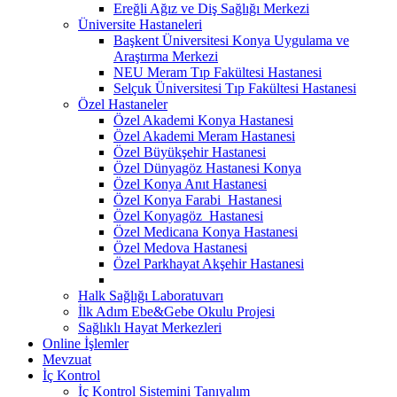
Ereğli Ağız ve Diş Sağlığı Merkezi
Üniversite Hastaneleri
Başkent Üniversitesi Konya Uygulama ve
Araştırma Merkezi
NEU Meram Tıp Fakültesi Hastanesi
Selçuk Üniversitesi Tıp Fakültesi Hastanesi
Özel Hastaneler
Özel Akademi Konya Hastanesi
Özel Akademi Meram Hastanesi
Özel Büyükşehir Hastanesi
Özel Dünyagöz Hastanesi Konya
Özel Konya Anıt Hastanesi
Özel Konya Farabi Hastanesi
Özel Konyagöz Hastanesi
Özel Medicana Konya Hastanesi
Özel Medova Hastanesi
Özel Parkhayat Akşehir Hastanesi
Halk Sağlığı Laboratuvarı
İlk Adım Ebe&Gebe Okulu Projesi
Sağlıklı Hayat Merkezleri
Online İşlemler
Mevzuat
İç Kontrol
İç Kontrol Sistemini Tanıyalım