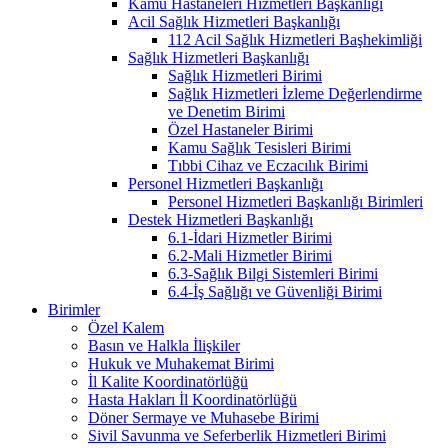
Kamu Hastaneleri Hizmetleri Başkanlığı
Acil Sağlık Hizmetleri Başkanlığı
112 Acil Sağlık Hizmetleri Başhekimliği
Sağlık Hizmetleri Başkanlığı
Sağlık Hizmetleri Birimi
Sağlık Hizmetleri İzleme Değerlendirme
ve Denetim Birimi
Özel Hastaneler Birimi
Kamu Sağlık Tesisleri Birimi
Tıbbi Cihaz ve Eczacılık Birimi
Personel Hizmetleri Başkanlığı
Personel Hizmetleri Başkanlığı Birimleri
Destek Hizmetleri Başkanlığı
6.1-İdari Hizmetler Birimi
6.2-Mali Hizmetler Birimi
6.3-Sağlık Bilgi Sistemleri Birimi
6.4-İş Sağlığı ve Güvenliği Birimi
Birimler
Özel Kalem
Basın ve Halkla İlişkiler
Hukuk ve Muhakemat Birimi
İl Kalite Koordinatörlüğü
Hasta Hakları İl Koordinatörlüğü
Döner Sermaye ve Muhasebe Birimi
Sivil Savunma ve Seferberlik Hizmetleri Birimi