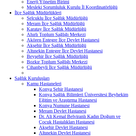
Enerji Yönetim Birimi
Mesleki Sorumluluk Kurulu İl Koordinatörlüğü
İlçe Sağlık Müdürlükleri
Selçuklu İlçe Sağlık Müdürlüğü
Meram İlçe Sağlık Müdürlüğü
Karatay İlçe Sağlık Müdürlüğü
Ahırlı Toplum Sağlığı Merkezi
Akören Entegre İlçe Devlet Hastanesi
Akşehir İlçe Sağlık Müdürlüğü
Altınekin Entegre İlçe Devlet Hastanesi
Beyşehir İlçe Sağlık Müdürlüğü
Bozkır Toplum Sağlığı Merkezi
Cihanbeyli İlçe Sağlık Müdürlüğü
Sağlık Kuruluşları
Kamu Hastaneleri
Konya Şehir Hastanesi
Konya Sağlık Bilimleri Üniversitesi Beyhekim
Eğitim ve Araştırma Hastanesi
Konya Numune Hastanesi
Meram Devlet Hastanesi
Dr. Ali Kemal Belviranlı Kadın Doğum ve
Çocuk Hastalıkları Hastanesi
Akşehir Devlet Hastanesi
Altınekin Devlet Hastanesi