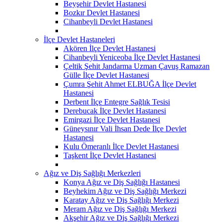
Beyşehir Devlet Hastanesi
Bozkır Devlet Hastanesi
Cihanbeyli Devlet Hastanesi
İlçe Devlet Hastaneleri
Akören İlçe Devlet Hastanesi
Cihanbeyli Yeniceoba İlçe Devlet Hastanesi
Çeltik Şehit Jandarma Uzman Çavuş Ramazan
Gülle İlçe Devlet Hastanesi
Çumra Şehit Ahmet ELBUĞA İlçe Devlet
Hastanesi
Derbent İlçe Entegre Sağlık Tesisi
Derebucak İlçe Devlet Hastanesi
Emirgazi İlçe Devlet Hastanesi
Güneysınır Vali İhsan Dede İlçe Devlet
Hastanesi
Kulu Ömeranlı İlçe Devlet Hastanesi
Taşkent İlçe Devlet Hastanesi
Ağız ve Diş Sağlığı Merkezleri
Konya Ağız ve Diş Sağlığı Hastanesi
Beyhekim Ağız ve Diş Sağlığı Merkezi
Karatay Ağız ve Diş Sağlığı Merkezi
Meram Ağız ve Diş Sağlığı Merkezi
Akşehir Ağız ve Diş Sağlığı Merkezi