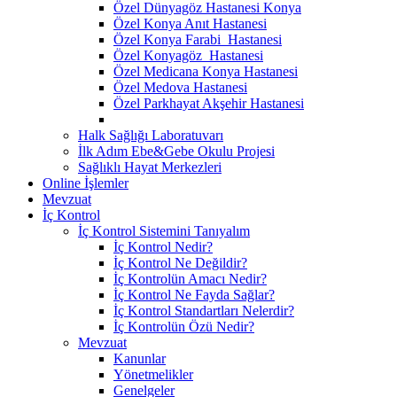
Özel Dünyagöz Hastanesi Konya
Özel Konya Anıt Hastanesi
Özel Konya Farabi Hastanesi
Özel Konyagöz Hastanesi
Özel Medicana Konya Hastanesi
Özel Medova Hastanesi
Özel Parkhayat Akşehir Hastanesi
Halk Sağlığı Laboratuvarı
İlk Adım Ebe&Gebe Okulu Projesi
Sağlıklı Hayat Merkezleri
Online İşlemler
Mevzuat
İç Kontrol
İç Kontrol Sistemini Tanıyalım
İç Kontrol Nedir?
İç Kontrol Ne Değildir?
İç Kontrolün Amacı Nedir?
İç Kontrol Ne Fayda Sağlar?
İç Kontrol Standartları Nelerdir?
İç Kontrolün Özü Nedir?
Mevzuat
Kanunlar
Yönetmelikler
Genelgeler