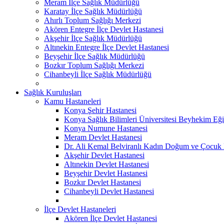
Meram İlçe Sağlık Müdürlüğü
Karatay İlçe Sağlık Müdürlüğü
Ahırlı Toplum Sağlığı Merkezi
Akören Entegre İlçe Devlet Hastanesi
Akşehir İlçe Sağlık Müdürlüğü
Altınekin Entegre İlçe Devlet Hastanesi
Beyşehir İlçe Sağlık Müdürlüğü
Bozkır Toplum Sağlığı Merkezi
Cihanbeyli İlçe Sağlık Müdürlüğü
Sağlık Kuruluşları
Kamu Hastaneleri
Konya Şehir Hastanesi
Konya Sağlık Bilimleri Üniversitesi Beyhekim Eği
Konya Numune Hastanesi
Meram Devlet Hastanesi
Dr. Ali Kemal Belviranlı Kadın Doğum ve Çocuk H
Akşehir Devlet Hastanesi
Altınekin Devlet Hastanesi
Beyşehir Devlet Hastanesi
Bozkır Devlet Hastanesi
Cihanbeyli Devlet Hastanesi
İlçe Devlet Hastaneleri
Akören İlçe Devlet Hastanesi