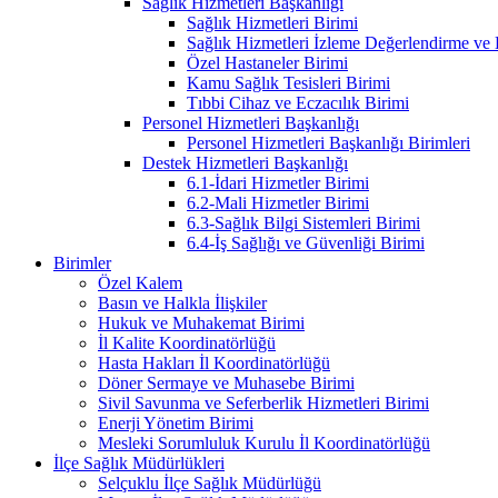
Sağlık Hizmetleri Başkanlığı
Sağlık Hizmetleri Birimi
Sağlık Hizmetleri İzleme Değerlendirme ve
Özel Hastaneler Birimi
Kamu Sağlık Tesisleri Birimi
Tıbbi Cihaz ve Eczacılık Birimi
Personel Hizmetleri Başkanlığı
Personel Hizmetleri Başkanlığı Birimleri
Destek Hizmetleri Başkanlığı
6.1-İdari Hizmetler Birimi
6.2-Mali Hizmetler Birimi
6.3-Sağlık Bilgi Sistemleri Birimi
6.4-İş Sağlığı ve Güvenliği Birimi
Birimler
Özel Kalem
Basın ve Halkla İlişkiler
Hukuk ve Muhakemat Birimi
İl Kalite Koordinatörlüğü
Hasta Hakları İl Koordinatörlüğü
Döner Sermaye ve Muhasebe Birimi
Sivil Savunma ve Seferberlik Hizmetleri Birimi
Enerji Yönetim Birimi
Mesleki Sorumluluk Kurulu İl Koordinatörlüğü
İlçe Sağlık Müdürlükleri
Selçuklu İlçe Sağlık Müdürlüğü