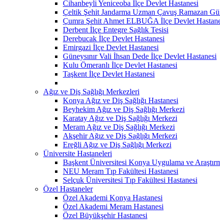
Cihanbeyli Yeniceoba İlçe Devlet Hastanesi
Çeltik Şehit Jandarma Uzman Çavuş Ramazan Güll
Çumra Şehit Ahmet ELBUĞA İlçe Devlet Hastane
Derbent İlçe Entegre Sağlık Tesisi
Derebucak İlçe Devlet Hastanesi
Emirgazi İlçe Devlet Hastanesi
Güneysınır Vali İhsan Dede İlçe Devlet Hastanesi
Kulu Ömeranlı İlçe Devlet Hastanesi
Taşkent İlçe Devlet Hastanesi
Ağız ve Diş Sağlığı Merkezleri
Konya Ağız ve Diş Sağlığı Hastanesi
Beyhekim Ağız ve Diş Sağlığı Merkezi
Karatay Ağız ve Diş Sağlığı Merkezi
Meram Ağız ve Diş Sağlığı Merkezi
Akşehir Ağız ve Diş Sağlığı Merkezi
Ereğli Ağız ve Diş Sağlığı Merkezi
Üniversite Hastaneleri
Başkent Üniversitesi Konya Uygulama ve Araştır
NEU Meram Tıp Fakültesi Hastanesi
Selçuk Üniversitesi Tıp Fakültesi Hastanesi
Özel Hastaneler
Özel Akademi Konya Hastanesi
Özel Akademi Meram Hastanesi
Özel Büyükşehir Hastanesi