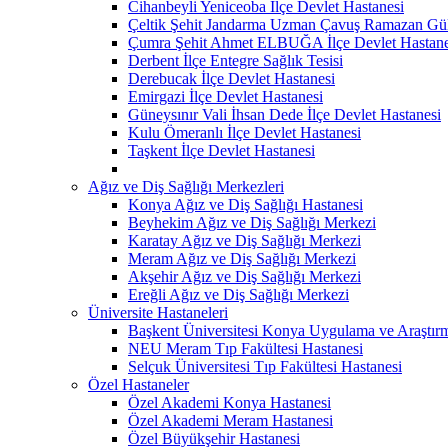
Cihanbeyli Yeniceoba İlçe Devlet Hastanesi
Çeltik Şehit Jandarma Uzman Çavuş Ramazan Güll
Çumra Şehit Ahmet ELBUĞA İlçe Devlet Hastane
Derbent İlçe Entegre Sağlık Tesisi
Derebucak İlçe Devlet Hastanesi
Emirgazi İlçe Devlet Hastanesi
Güneysınır Vali İhsan Dede İlçe Devlet Hastanesi
Kulu Ömeranlı İlçe Devlet Hastanesi
Taşkent İlçe Devlet Hastanesi
Ağız ve Diş Sağlığı Merkezleri
Konya Ağız ve Diş Sağlığı Hastanesi
Beyhekim Ağız ve Diş Sağlığı Merkezi
Karatay Ağız ve Diş Sağlığı Merkezi
Meram Ağız ve Diş Sağlığı Merkezi
Akşehir Ağız ve Diş Sağlığı Merkezi
Ereğli Ağız ve Diş Sağlığı Merkezi
Üniversite Hastaneleri
Başkent Üniversitesi Konya Uygulama ve Araştır
NEU Meram Tıp Fakültesi Hastanesi
Selçuk Üniversitesi Tıp Fakültesi Hastanesi
Özel Hastaneler
Özel Akademi Konya Hastanesi
Özel Akademi Meram Hastanesi
Özel Büyükşehir Hastanesi