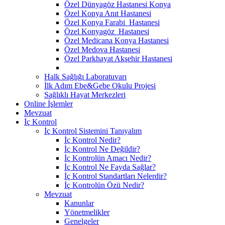
Özel Dünyagöz Hastanesi Konya
Özel Konya Anıt Hastanesi
Özel Konya Farabi Hastanesi
Özel Konyagöz Hastanesi
Özel Medicana Konya Hastanesi
Özel Medova Hastanesi
Özel Parkhayat Akşehir Hastanesi
Halk Sağlığı Laboratuvarı
İlk Adım Ebe&Gebe Okulu Projesi
Sağlıklı Hayat Merkezleri
Online İşlemler
Mevzuat
İç Kontrol
İç Kontrol Sistemini Tanıyalım
İç Kontrol Nedir?
İç Kontrol Ne Değildir?
İç Kontrolün Amacı Nedir?
İç Kontrol Ne Fayda Sağlar?
İç Kontrol Standartları Nelerdir?
İç Kontrolün Özü Nedir?
Mevzuat
Kanunlar
Yönetmelikler
Genelgeler