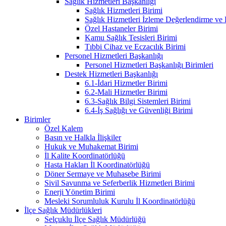
Sağlık Hizmetleri Başkanlığı
Sağlık Hizmetleri Birimi
Sağlık Hizmetleri İzleme Değerlendirme ve
Özel Hastaneler Birimi
Kamu Sağlık Tesisleri Birimi
Tıbbi Cihaz ve Eczacılık Birimi
Personel Hizmetleri Başkanlığı
Personel Hizmetleri Başkanlığı Birimleri
Destek Hizmetleri Başkanlığı
6.1-İdari Hizmetler Birimi
6.2-Mali Hizmetler Birimi
6.3-Sağlık Bilgi Sistemleri Birimi
6.4-İş Sağlığı ve Güvenliği Birimi
Birimler
Özel Kalem
Basın ve Halkla İlişkiler
Hukuk ve Muhakemat Birimi
İl Kalite Koordinatörlüğü
Hasta Hakları İl Koordinatörlüğü
Döner Sermaye ve Muhasebe Birimi
Sivil Savunma ve Seferberlik Hizmetleri Birimi
Enerji Yönetim Birimi
Mesleki Sorumluluk Kurulu İl Koordinatörlüğü
İlçe Sağlık Müdürlükleri
Selçuklu İlçe Sağlık Müdürlüğü