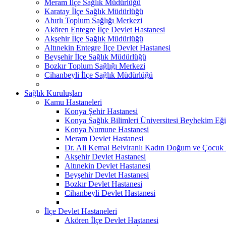
Meram İlçe Sağlık Müdürlüğü
Karatay İlçe Sağlık Müdürlüğü
Ahırlı Toplum Sağlığı Merkezi
Akören Entegre İlçe Devlet Hastanesi
Akşehir İlçe Sağlık Müdürlüğü
Altınekin Entegre İlçe Devlet Hastanesi
Beyşehir İlçe Sağlık Müdürlüğü
Bozkır Toplum Sağlığı Merkezi
Cihanbeyli İlçe Sağlık Müdürlüğü
Sağlık Kuruluşları
Kamu Hastaneleri
Konya Şehir Hastanesi
Konya Sağlık Bilimleri Üniversitesi Beyhekim Eği
Konya Numune Hastanesi
Meram Devlet Hastanesi
Dr. Ali Kemal Belviranlı Kadın Doğum ve Çocuk H
Akşehir Devlet Hastanesi
Altınekin Devlet Hastanesi
Beyşehir Devlet Hastanesi
Bozkır Devlet Hastanesi
Cihanbeyli Devlet Hastanesi
İlçe Devlet Hastaneleri
Akören İlçe Devlet Hastanesi