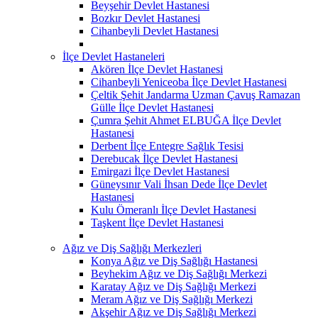
Beyşehir Devlet Hastanesi
Bozkır Devlet Hastanesi
Cihanbeyli Devlet Hastanesi
İlçe Devlet Hastaneleri
Akören İlçe Devlet Hastanesi
Cihanbeyli Yeniceoba İlçe Devlet Hastanesi
Çeltik Şehit Jandarma Uzman Çavuş Ramazan
Gülle İlçe Devlet Hastanesi
Çumra Şehit Ahmet ELBUĞA İlçe Devlet
Hastanesi
Derbent İlçe Entegre Sağlık Tesisi
Derebucak İlçe Devlet Hastanesi
Emirgazi İlçe Devlet Hastanesi
Güneysınır Vali İhsan Dede İlçe Devlet
Hastanesi
Kulu Ömeranlı İlçe Devlet Hastanesi
Taşkent İlçe Devlet Hastanesi
Ağız ve Diş Sağlığı Merkezleri
Konya Ağız ve Diş Sağlığı Hastanesi
Beyhekim Ağız ve Diş Sağlığı Merkezi
Karatay Ağız ve Diş Sağlığı Merkezi
Meram Ağız ve Diş Sağlığı Merkezi
Akşehir Ağız ve Diş Sağlığı Merkezi