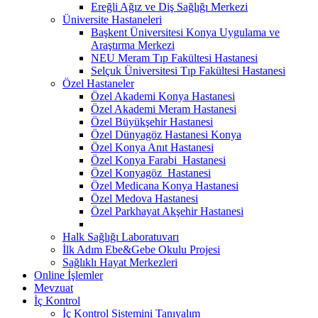
Ereğli Ağız ve Diş Sağlığı Merkezi
Üniversite Hastaneleri
Başkent Üniversitesi Konya Uygulama ve
Araştırma Merkezi
NEU Meram Tıp Fakültesi Hastanesi
Selçuk Üniversitesi Tıp Fakültesi Hastanesi
Özel Hastaneler
Özel Akademi Konya Hastanesi
Özel Akademi Meram Hastanesi
Özel Büyükşehir Hastanesi
Özel Dünyagöz Hastanesi Konya
Özel Konya Anıt Hastanesi
Özel Konya Farabi Hastanesi
Özel Konyagöz Hastanesi
Özel Medicana Konya Hastanesi
Özel Medova Hastanesi
Özel Parkhayat Akşehir Hastanesi
Halk Sağlığı Laboratuvarı
İlk Adım Ebe&Gebe Okulu Projesi
Sağlıklı Hayat Merkezleri
Online İşlemler
Mevzuat
İç Kontrol
İç Kontrol Sistemini Tanıyalım