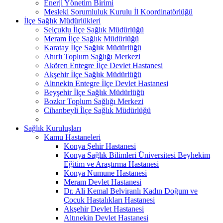
Enerji Yönetim Birimi
Mesleki Sorumluluk Kurulu İl Koordinatörlüğü
İlçe Sağlık Müdürlükleri
Selçuklu İlçe Sağlık Müdürlüğü
Meram İlçe Sağlık Müdürlüğü
Karatay İlçe Sağlık Müdürlüğü
Ahırlı Toplum Sağlığı Merkezi
Akören Entegre İlçe Devlet Hastanesi
Akşehir İlçe Sağlık Müdürlüğü
Altınekin Entegre İlçe Devlet Hastanesi
Beyşehir İlçe Sağlık Müdürlüğü
Bozkır Toplum Sağlığı Merkezi
Cihanbeyli İlçe Sağlık Müdürlüğü
Sağlık Kuruluşları
Kamu Hastaneleri
Konya Şehir Hastanesi
Konya Sağlık Bilimleri Üniversitesi Beyhekim
Eğitim ve Araştırma Hastanesi
Konya Numune Hastanesi
Meram Devlet Hastanesi
Dr. Ali Kemal Belviranlı Kadın Doğum ve
Çocuk Hastalıkları Hastanesi
Akşehir Devlet Hastanesi
Altınekin Devlet Hastanesi