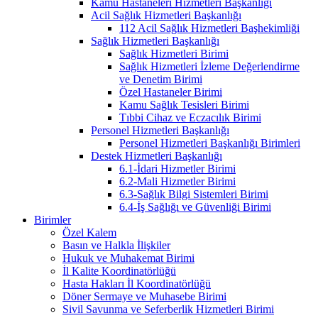
Kamu Hastaneleri Hizmetleri Başkanlığı
Acil Sağlık Hizmetleri Başkanlığı
112 Acil Sağlık Hizmetleri Başhekimliği
Sağlık Hizmetleri Başkanlığı
Sağlık Hizmetleri Birimi
Sağlık Hizmetleri İzleme Değerlendirme
ve Denetim Birimi
Özel Hastaneler Birimi
Kamu Sağlık Tesisleri Birimi
Tıbbi Cihaz ve Eczacılık Birimi
Personel Hizmetleri Başkanlığı
Personel Hizmetleri Başkanlığı Birimleri
Destek Hizmetleri Başkanlığı
6.1-İdari Hizmetler Birimi
6.2-Mali Hizmetler Birimi
6.3-Sağlık Bilgi Sistemleri Birimi
6.4-İş Sağlığı ve Güvenliği Birimi
Birimler
Özel Kalem
Basın ve Halkla İlişkiler
Hukuk ve Muhakemat Birimi
İl Kalite Koordinatörlüğü
Hasta Hakları İl Koordinatörlüğü
Döner Sermaye ve Muhasebe Birimi
Sivil Savunma ve Seferberlik Hizmetleri Birimi