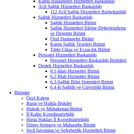
Kamu Hastaneleri Hizmetleri Başkanlığı
Acil Sağlık Hizmetleri Başkanlığı
112 Acil Sağlık Hizmetleri Başhekimliği
Sağlık Hizmetleri Başkanlığı
Sağlık Hizmetleri Birimi
Sağlık Hizmetleri İzleme Değerlendirme
ve Denetim Birimi
Özel Hastaneler Birimi
Kamu Sağlık Tesisleri Birimi
Tıbbi Cihaz ve Eczacılık Birimi
Personel Hizmetleri Başkanlığı
Personel Hizmetleri Başkanlığı Birimleri
Destek Hizmetleri Başkanlığı
6.1-İdari Hizmetler Birimi
6.2-Mali Hizmetler Birimi
6.3-Sağlık Bilgi Sistemleri Birimi
6.4-İş Sağlığı ve Güvenliği Birimi
Birimler
Özel Kalem
Basın ve Halkla İlişkiler
Hukuk ve Muhakemat Birimi
İl Kalite Koordinatörlüğü
Hasta Hakları İl Koordinatörlüğü
Döner Sermaye ve Muhasebe Birimi
Sivil Savunma ve Seferberlik Hizmetleri Birimi