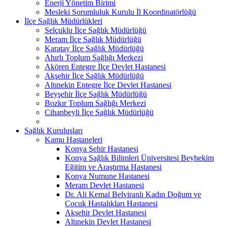
Enerji Yönetim Birimi
Mesleki Sorumluluk Kurulu İl Koordinatörlüğü
İlçe Sağlık Müdürlükleri
Selçuklu İlçe Sağlık Müdürlüğü
Meram İlçe Sağlık Müdürlüğü
Karatay İlçe Sağlık Müdürlüğü
Ahırlı Toplum Sağlığı Merkezi
Akören Entegre İlçe Devlet Hastanesi
Akşehir İlçe Sağlık Müdürlüğü
Altınekin Entegre İlçe Devlet Hastanesi
Beyşehir İlçe Sağlık Müdürlüğü
Bozkır Toplum Sağlığı Merkezi
Cihanbeyli İlçe Sağlık Müdürlüğü
Sağlık Kuruluşları
Kamu Hastaneleri
Konya Şehir Hastanesi
Konya Sağlık Bilimleri Üniversitesi Beyhekim
Eğitim ve Araştırma Hastanesi
Konya Numune Hastanesi
Meram Devlet Hastanesi
Dr. Ali Kemal Belviranlı Kadın Doğum ve
Çocuk Hastalıkları Hastanesi
Akşehir Devlet Hastanesi
Altınekin Devlet Hastanesi