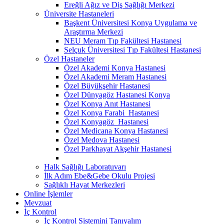
Ereğli Ağız ve Diş Sağlığı Merkezi
Üniversite Hastaneleri
Başkent Üniversitesi Konya Uygulama ve
Araştırma Merkezi
NEU Meram Tıp Fakültesi Hastanesi
Selçuk Üniversitesi Tıp Fakültesi Hastanesi
Özel Hastaneler
Özel Akademi Konya Hastanesi
Özel Akademi Meram Hastanesi
Özel Büyükşehir Hastanesi
Özel Dünyagöz Hastanesi Konya
Özel Konya Anıt Hastanesi
Özel Konya Farabi Hastanesi
Özel Konyagöz Hastanesi
Özel Medicana Konya Hastanesi
Özel Medova Hastanesi
Özel Parkhayat Akşehir Hastanesi
Halk Sağlığı Laboratuvarı
İlk Adım Ebe&Gebe Okulu Projesi
Sağlıklı Hayat Merkezleri
Online İşlemler
Mevzuat
İç Kontrol
İç Kontrol Sistemini Tanıyalım