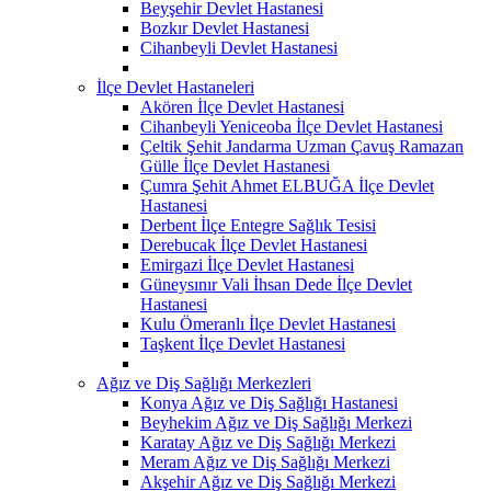
Beyşehir Devlet Hastanesi
Bozkır Devlet Hastanesi
Cihanbeyli Devlet Hastanesi
İlçe Devlet Hastaneleri
Akören İlçe Devlet Hastanesi
Cihanbeyli Yeniceoba İlçe Devlet Hastanesi
Çeltik Şehit Jandarma Uzman Çavuş Ramazan
Gülle İlçe Devlet Hastanesi
Çumra Şehit Ahmet ELBUĞA İlçe Devlet
Hastanesi
Derbent İlçe Entegre Sağlık Tesisi
Derebucak İlçe Devlet Hastanesi
Emirgazi İlçe Devlet Hastanesi
Güneysınır Vali İhsan Dede İlçe Devlet
Hastanesi
Kulu Ömeranlı İlçe Devlet Hastanesi
Taşkent İlçe Devlet Hastanesi
Ağız ve Diş Sağlığı Merkezleri
Konya Ağız ve Diş Sağlığı Hastanesi
Beyhekim Ağız ve Diş Sağlığı Merkezi
Karatay Ağız ve Diş Sağlığı Merkezi
Meram Ağız ve Diş Sağlığı Merkezi
Akşehir Ağız ve Diş Sağlığı Merkezi