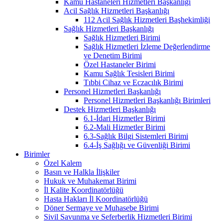
Kamu Hastaneleri Hizmetleri Başkanlığı
Acil Sağlık Hizmetleri Başkanlığı
112 Acil Sağlık Hizmetleri Başhekimliği
Sağlık Hizmetleri Başkanlığı
Sağlık Hizmetleri Birimi
Sağlık Hizmetleri İzleme Değerlendirme
ve Denetim Birimi
Özel Hastaneler Birimi
Kamu Sağlık Tesisleri Birimi
Tıbbi Cihaz ve Eczacılık Birimi
Personel Hizmetleri Başkanlığı
Personel Hizmetleri Başkanlığı Birimleri
Destek Hizmetleri Başkanlığı
6.1-İdari Hizmetler Birimi
6.2-Mali Hizmetler Birimi
6.3-Sağlık Bilgi Sistemleri Birimi
6.4-İş Sağlığı ve Güvenliği Birimi
Birimler
Özel Kalem
Basın ve Halkla İlişkiler
Hukuk ve Muhakemat Birimi
İl Kalite Koordinatörlüğü
Hasta Hakları İl Koordinatörlüğü
Döner Sermaye ve Muhasebe Birimi
Sivil Savunma ve Seferberlik Hizmetleri Birimi