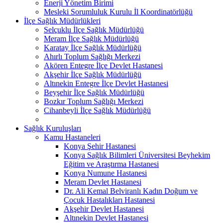
Enerji Yönetim Birimi
Mesleki Sorumluluk Kurulu İl Koordinatörlüğü
İlçe Sağlık Müdürlükleri
Selçuklu İlçe Sağlık Müdürlüğü
Meram İlçe Sağlık Müdürlüğü
Karatay İlçe Sağlık Müdürlüğü
Ahırlı Toplum Sağlığı Merkezi
Akören Entegre İlçe Devlet Hastanesi
Akşehir İlçe Sağlık Müdürlüğü
Altınekin Entegre İlçe Devlet Hastanesi
Beyşehir İlçe Sağlık Müdürlüğü
Bozkır Toplum Sağlığı Merkezi
Cihanbeyli İlçe Sağlık Müdürlüğü
Sağlık Kuruluşları
Kamu Hastaneleri
Konya Şehir Hastanesi
Konya Sağlık Bilimleri Üniversitesi Beyhekim
Eğitim ve Araştırma Hastanesi
Konya Numune Hastanesi
Meram Devlet Hastanesi
Dr. Ali Kemal Belviranlı Kadın Doğum ve
Çocuk Hastalıkları Hastanesi
Akşehir Devlet Hastanesi
Altınekin Devlet Hastanesi