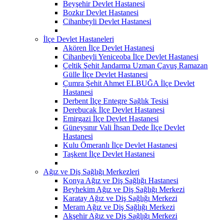
Beyşehir Devlet Hastanesi
Bozkır Devlet Hastanesi
Cihanbeyli Devlet Hastanesi
İlçe Devlet Hastaneleri
Akören İlçe Devlet Hastanesi
Cihanbeyli Yeniceoba İlçe Devlet Hastanesi
Çeltik Şehit Jandarma Uzman Çavuş Ramazan
Gülle İlçe Devlet Hastanesi
Çumra Şehit Ahmet ELBUĞA İlçe Devlet
Hastanesi
Derbent İlçe Entegre Sağlık Tesisi
Derebucak İlçe Devlet Hastanesi
Emirgazi İlçe Devlet Hastanesi
Güneysınır Vali İhsan Dede İlçe Devlet
Hastanesi
Kulu Ömeranlı İlçe Devlet Hastanesi
Taşkent İlçe Devlet Hastanesi
Ağız ve Diş Sağlığı Merkezleri
Konya Ağız ve Diş Sağlığı Hastanesi
Beyhekim Ağız ve Diş Sağlığı Merkezi
Karatay Ağız ve Diş Sağlığı Merkezi
Meram Ağız ve Diş Sağlığı Merkezi
Akşehir Ağız ve Diş Sağlığı Merkezi