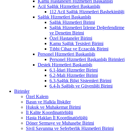
Kamu Hastaneleri Hizmetleri Başkanlığı
Acil Sağlık Hizmetleri Başkanlığı
112 Acil Sağlık Hizmetleri Başhekimliği
Sağlık Hizmetleri Başkanlığı
Sağlık Hizmetleri Birimi
Sağlık Hizmetleri İzleme Değerlendirme
ve Denetim Birimi
Özel Hastaneler Birimi
Kamu Sağlık Tesisleri Birimi
Tıbbi Cihaz ve Eczacılık Birimi
Personel Hizmetleri Başkanlığı
Personel Hizmetleri Başkanlığı Birimleri
Destek Hizmetleri Başkanlığı
6.1-İdari Hizmetler Birimi
6.2-Mali Hizmetler Birimi
6.3-Sağlık Bilgi Sistemleri Birimi
6.4-İş Sağlığı ve Güvenliği Birimi
Birimler
Özel Kalem
Basın ve Halkla İlişkiler
Hukuk ve Muhakemat Birimi
İl Kalite Koordinatörlüğü
Hasta Hakları İl Koordinatörlüğü
Döner Sermaye ve Muhasebe Birimi
Sivil Savunma ve Seferberlik Hizmetleri Birimi