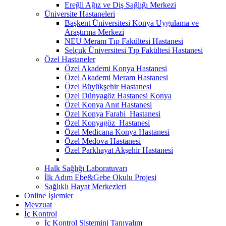
Ereğli Ağız ve Diş Sağlığı Merkezi
Üniversite Hastaneleri
Başkent Üniversitesi Konya Uygulama ve
Araştırma Merkezi
NEU Meram Tıp Fakültesi Hastanesi
Selçuk Üniversitesi Tıp Fakültesi Hastanesi
Özel Hastaneler
Özel Akademi Konya Hastanesi
Özel Akademi Meram Hastanesi
Özel Büyükşehir Hastanesi
Özel Dünyagöz Hastanesi Konya
Özel Konya Anıt Hastanesi
Özel Konya Farabi Hastanesi
Özel Konyagöz Hastanesi
Özel Medicana Konya Hastanesi
Özel Medova Hastanesi
Özel Parkhayat Akşehir Hastanesi
Halk Sağlığı Laboratuvarı
İlk Adım Ebe&Gebe Okulu Projesi
Sağlıklı Hayat Merkezleri
Online İşlemler
Mevzuat
İç Kontrol
İç Kontrol Sistemini Tanıyalım