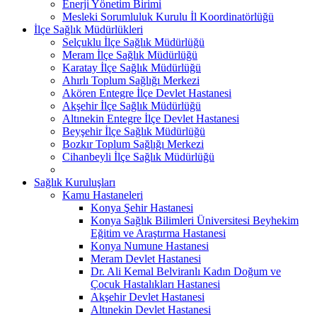
Enerji Yönetim Birimi
Mesleki Sorumluluk Kurulu İl Koordinatörlüğü
İlçe Sağlık Müdürlükleri
Selçuklu İlçe Sağlık Müdürlüğü
Meram İlçe Sağlık Müdürlüğü
Karatay İlçe Sağlık Müdürlüğü
Ahırlı Toplum Sağlığı Merkezi
Akören Entegre İlçe Devlet Hastanesi
Akşehir İlçe Sağlık Müdürlüğü
Altınekin Entegre İlçe Devlet Hastanesi
Beyşehir İlçe Sağlık Müdürlüğü
Bozkır Toplum Sağlığı Merkezi
Cihanbeyli İlçe Sağlık Müdürlüğü
Sağlık Kuruluşları
Kamu Hastaneleri
Konya Şehir Hastanesi
Konya Sağlık Bilimleri Üniversitesi Beyhekim
Eğitim ve Araştırma Hastanesi
Konya Numune Hastanesi
Meram Devlet Hastanesi
Dr. Ali Kemal Belviranlı Kadın Doğum ve
Çocuk Hastalıkları Hastanesi
Akşehir Devlet Hastanesi
Altınekin Devlet Hastanesi