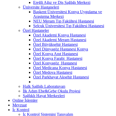
Ereğli Ağız ve Diş Sağlığı Merkezi
Üniversite Hastaneleri
Başkent Üniversitesi Konya Uygulama ve
Araştırma Merkezi
NEU Meram Tıp Fakültesi Hastanesi
Selçuk Üniversitesi Tıp Fakültesi Hastanesi
Özel Hastaneler
Özel Akademi Konya Hastanesi
Özel Akademi Meram Hastanesi
Özel Büyükşehir Hastanesi
Özel Dünyagöz Hastanesi Konya
Özel Konya Anıt Hastanesi
Özel Konya Farabi Hastanesi
Özel Konyagöz Hastanesi
Özel Medicana Konya Hastanesi
Özel Medova Hastanesi
Özel Parkhayat Akşehir Hastanesi
Halk Sağlığı Laboratuvarı
İlk Adım Ebe&Gebe Okulu Projesi
Sağlıklı Hayat Merkezleri
Online İşlemler
Mevzuat
İç Kontrol
İç Kontrol Sistemini Tanıyalım