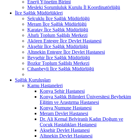
Enerji Yönetim Birimi
Mesleki Sorumluluk Kurulu İl Koordinatörlüğü
İlçe Sağlık Müdürlükleri
Selçuklu İlçe Sağlık Müdürlüğü
Meram İlçe Sağlık Müdürlüğü
Karatay İlçe Sağlık Müdürlüğü
Ahırlı Toplum Sağlığı Merkezi
Akören Entegre İlçe Devlet Hastanesi
Akşehir İlçe Sağlık Müdürlüğü
Altınekin Entegre İlçe Devlet Hastanesi
Beyşehir İlçe Sağlık Müdürlüğü
Bozkır Toplum Sağlığı Merkezi
Cihanbeyli İlçe Sağlık Müdürlüğü
Sağlık Kuruluşları
Kamu Hastaneleri
Konya Şehir Hastanesi
Konya Sağlık Bilimleri Üniversitesi Beyhekim
Eğitim ve Araştırma Hastanesi
Konya Numune Hastanesi
Meram Devlet Hastanesi
Dr. Ali Kemal Belviranlı Kadın Doğum ve
Çocuk Hastalıkları Hastanesi
Akşehir Devlet Hastanesi
Altınekin Devlet Hastanesi