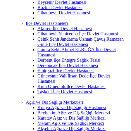
Beyşehir Devlet Hastanesi
Bozkır Devlet Hastanesi
Cihanbeyli Devlet Hastanesi
İlçe Devlet Hastaneleri
Akören İlçe Devlet Hastanesi
Cihanbeyli Yeniceoba İlçe Devlet Hastanesi
Çeltik Şehit Jandarma Uzman Çavuş Ramazan
Gülle İlçe Devlet Hastanesi
Çumra Şehit Ahmet ELBUĞA İlçe Devlet
Hastanesi
Derbent İlçe Entegre Sağlık Tesisi
Derebucak İlçe Devlet Hastanesi
Emirgazi İlçe Devlet Hastanesi
Güneysınır Vali İhsan Dede İlçe Devlet
Hastanesi
Kulu Ömeranlı İlçe Devlet Hastanesi
Taşkent İlçe Devlet Hastanesi
Ağız ve Diş Sağlığı Merkezleri
Konya Ağız ve Diş Sağlığı Hastanesi
Beyhekim Ağız ve Diş Sağlığı Merkezi
Karatay Ağız ve Diş Sağlığı Merkezi
Meram Ağız ve Diş Sağlığı Merkezi
Akşehir Ağız ve Diş Sağlığı Merkezi