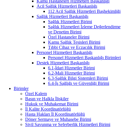
Kamu Hastaneleri Hizmetleri Başkanlığı
Acil Sağlık Hizmetleri Başkanlığı
112 Acil Sağlık Hizmetleri Başhekimliği
Sağlık Hizmetleri Başkanlığı
Sağlık Hizmetleri Birimi
Sağlık Hizmetleri İzleme Değerlendirme
ve Denetim Birimi
Özel Hastaneler Birimi
Kamu Sağlık Tesisleri Birimi
Tıbbi Cihaz ve Eczacılık Birimi
Personel Hizmetleri Başkanlığı
Personel Hizmetleri Başkanlığı Birimleri
Destek Hizmetleri Başkanlığı
6.1-İdari Hizmetler Birimi
6.2-Mali Hizmetler Birimi
6.3-Sağlık Bilgi Sistemleri Birimi
6.4-İş Sağlığı ve Güvenliği Birimi
Birimler
Özel Kalem
Basın ve Halkla İlişkiler
Hukuk ve Muhakemat Birimi
İl Kalite Koordinatörlüğü
Hasta Hakları İl Koordinatörlüğü
Döner Sermaye ve Muhasebe Birimi
Sivil Savunma ve Seferberlik Hizmetleri Birimi