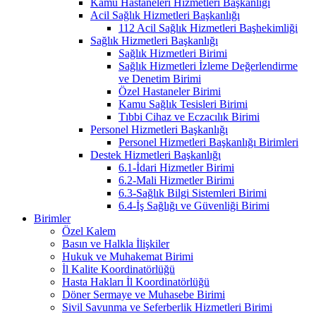
Kamu Hastaneleri Hizmetleri Başkanlığı
Acil Sağlık Hizmetleri Başkanlığı
112 Acil Sağlık Hizmetleri Başhekimliği
Sağlık Hizmetleri Başkanlığı
Sağlık Hizmetleri Birimi
Sağlık Hizmetleri İzleme Değerlendirme
ve Denetim Birimi
Özel Hastaneler Birimi
Kamu Sağlık Tesisleri Birimi
Tıbbi Cihaz ve Eczacılık Birimi
Personel Hizmetleri Başkanlığı
Personel Hizmetleri Başkanlığı Birimleri
Destek Hizmetleri Başkanlığı
6.1-İdari Hizmetler Birimi
6.2-Mali Hizmetler Birimi
6.3-Sağlık Bilgi Sistemleri Birimi
6.4-İş Sağlığı ve Güvenliği Birimi
Birimler
Özel Kalem
Basın ve Halkla İlişkiler
Hukuk ve Muhakemat Birimi
İl Kalite Koordinatörlüğü
Hasta Hakları İl Koordinatörlüğü
Döner Sermaye ve Muhasebe Birimi
Sivil Savunma ve Seferberlik Hizmetleri Birimi