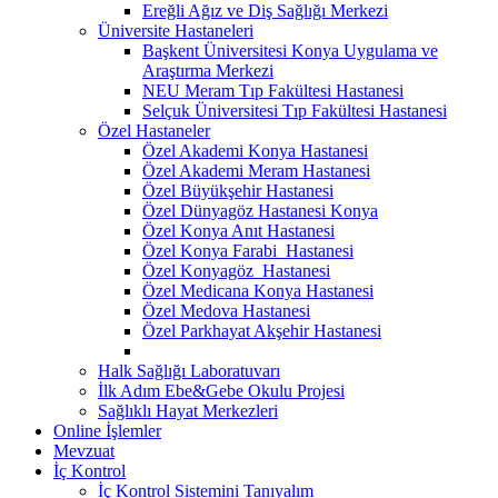
Ereğli Ağız ve Diş Sağlığı Merkezi
Üniversite Hastaneleri
Başkent Üniversitesi Konya Uygulama ve
Araştırma Merkezi
NEU Meram Tıp Fakültesi Hastanesi
Selçuk Üniversitesi Tıp Fakültesi Hastanesi
Özel Hastaneler
Özel Akademi Konya Hastanesi
Özel Akademi Meram Hastanesi
Özel Büyükşehir Hastanesi
Özel Dünyagöz Hastanesi Konya
Özel Konya Anıt Hastanesi
Özel Konya Farabi Hastanesi
Özel Konyagöz Hastanesi
Özel Medicana Konya Hastanesi
Özel Medova Hastanesi
Özel Parkhayat Akşehir Hastanesi
Halk Sağlığı Laboratuvarı
İlk Adım Ebe&Gebe Okulu Projesi
Sağlıklı Hayat Merkezleri
Online İşlemler
Mevzuat
İç Kontrol
İç Kontrol Sistemini Tanıyalım