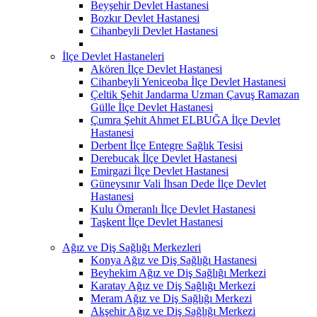
Beyşehir Devlet Hastanesi
Bozkır Devlet Hastanesi
Cihanbeyli Devlet Hastanesi
İlçe Devlet Hastaneleri
Akören İlçe Devlet Hastanesi
Cihanbeyli Yeniceoba İlçe Devlet Hastanesi
Çeltik Şehit Jandarma Uzman Çavuş Ramazan
Gülle İlçe Devlet Hastanesi
Çumra Şehit Ahmet ELBUĞA İlçe Devlet
Hastanesi
Derbent İlçe Entegre Sağlık Tesisi
Derebucak İlçe Devlet Hastanesi
Emirgazi İlçe Devlet Hastanesi
Güneysınır Vali İhsan Dede İlçe Devlet
Hastanesi
Kulu Ömeranlı İlçe Devlet Hastanesi
Taşkent İlçe Devlet Hastanesi
Ağız ve Diş Sağlığı Merkezleri
Konya Ağız ve Diş Sağlığı Hastanesi
Beyhekim Ağız ve Diş Sağlığı Merkezi
Karatay Ağız ve Diş Sağlığı Merkezi
Meram Ağız ve Diş Sağlığı Merkezi
Akşehir Ağız ve Diş Sağlığı Merkezi