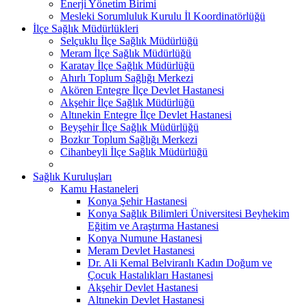
Enerji Yönetim Birimi
Mesleki Sorumluluk Kurulu İl Koordinatörlüğü
İlçe Sağlık Müdürlükleri
Selçuklu İlçe Sağlık Müdürlüğü
Meram İlçe Sağlık Müdürlüğü
Karatay İlçe Sağlık Müdürlüğü
Ahırlı Toplum Sağlığı Merkezi
Akören Entegre İlçe Devlet Hastanesi
Akşehir İlçe Sağlık Müdürlüğü
Altınekin Entegre İlçe Devlet Hastanesi
Beyşehir İlçe Sağlık Müdürlüğü
Bozkır Toplum Sağlığı Merkezi
Cihanbeyli İlçe Sağlık Müdürlüğü
Sağlık Kuruluşları
Kamu Hastaneleri
Konya Şehir Hastanesi
Konya Sağlık Bilimleri Üniversitesi Beyhekim
Eğitim ve Araştırma Hastanesi
Konya Numune Hastanesi
Meram Devlet Hastanesi
Dr. Ali Kemal Belviranlı Kadın Doğum ve
Çocuk Hastalıkları Hastanesi
Akşehir Devlet Hastanesi
Altınekin Devlet Hastanesi