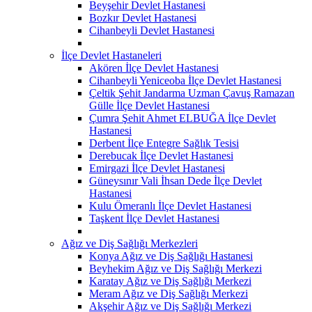
Beyşehir Devlet Hastanesi
Bozkır Devlet Hastanesi
Cihanbeyli Devlet Hastanesi
İlçe Devlet Hastaneleri
Akören İlçe Devlet Hastanesi
Cihanbeyli Yeniceoba İlçe Devlet Hastanesi
Çeltik Şehit Jandarma Uzman Çavuş Ramazan
Gülle İlçe Devlet Hastanesi
Çumra Şehit Ahmet ELBUĞA İlçe Devlet
Hastanesi
Derbent İlçe Entegre Sağlık Tesisi
Derebucak İlçe Devlet Hastanesi
Emirgazi İlçe Devlet Hastanesi
Güneysınır Vali İhsan Dede İlçe Devlet
Hastanesi
Kulu Ömeranlı İlçe Devlet Hastanesi
Taşkent İlçe Devlet Hastanesi
Ağız ve Diş Sağlığı Merkezleri
Konya Ağız ve Diş Sağlığı Hastanesi
Beyhekim Ağız ve Diş Sağlığı Merkezi
Karatay Ağız ve Diş Sağlığı Merkezi
Meram Ağız ve Diş Sağlığı Merkezi
Akşehir Ağız ve Diş Sağlığı Merkezi