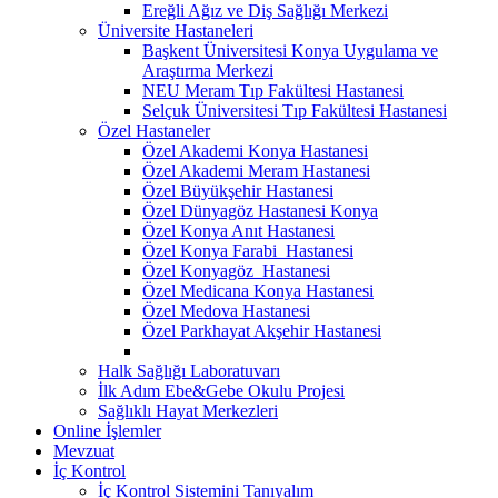
Ereğli Ağız ve Diş Sağlığı Merkezi
Üniversite Hastaneleri
Başkent Üniversitesi Konya Uygulama ve
Araştırma Merkezi
NEU Meram Tıp Fakültesi Hastanesi
Selçuk Üniversitesi Tıp Fakültesi Hastanesi
Özel Hastaneler
Özel Akademi Konya Hastanesi
Özel Akademi Meram Hastanesi
Özel Büyükşehir Hastanesi
Özel Dünyagöz Hastanesi Konya
Özel Konya Anıt Hastanesi
Özel Konya Farabi Hastanesi
Özel Konyagöz Hastanesi
Özel Medicana Konya Hastanesi
Özel Medova Hastanesi
Özel Parkhayat Akşehir Hastanesi
Halk Sağlığı Laboratuvarı
İlk Adım Ebe&Gebe Okulu Projesi
Sağlıklı Hayat Merkezleri
Online İşlemler
Mevzuat
İç Kontrol
İç Kontrol Sistemini Tanıyalım