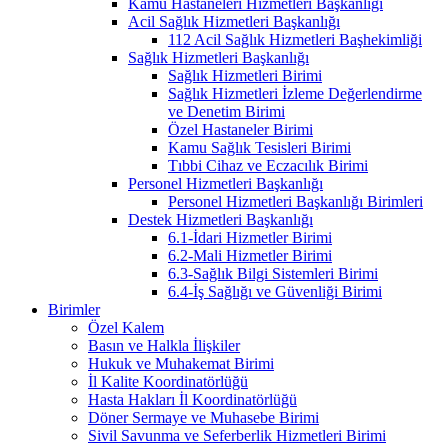
Kamu Hastaneleri Hizmetleri Başkanlığı
Acil Sağlık Hizmetleri Başkanlığı
112 Acil Sağlık Hizmetleri Başhekimliği
Sağlık Hizmetleri Başkanlığı
Sağlık Hizmetleri Birimi
Sağlık Hizmetleri İzleme Değerlendirme
ve Denetim Birimi
Özel Hastaneler Birimi
Kamu Sağlık Tesisleri Birimi
Tıbbi Cihaz ve Eczacılık Birimi
Personel Hizmetleri Başkanlığı
Personel Hizmetleri Başkanlığı Birimleri
Destek Hizmetleri Başkanlığı
6.1-İdari Hizmetler Birimi
6.2-Mali Hizmetler Birimi
6.3-Sağlık Bilgi Sistemleri Birimi
6.4-İş Sağlığı ve Güvenliği Birimi
Birimler
Özel Kalem
Basın ve Halkla İlişkiler
Hukuk ve Muhakemat Birimi
İl Kalite Koordinatörlüğü
Hasta Hakları İl Koordinatörlüğü
Döner Sermaye ve Muhasebe Birimi
Sivil Savunma ve Seferberlik Hizmetleri Birimi