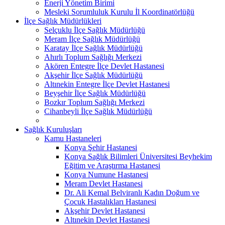
Enerji Yönetim Birimi
Mesleki Sorumluluk Kurulu İl Koordinatörlüğü
İlçe Sağlık Müdürlükleri
Selçuklu İlçe Sağlık Müdürlüğü
Meram İlçe Sağlık Müdürlüğü
Karatay İlçe Sağlık Müdürlüğü
Ahırlı Toplum Sağlığı Merkezi
Akören Entegre İlçe Devlet Hastanesi
Akşehir İlçe Sağlık Müdürlüğü
Altınekin Entegre İlçe Devlet Hastanesi
Beyşehir İlçe Sağlık Müdürlüğü
Bozkır Toplum Sağlığı Merkezi
Cihanbeyli İlçe Sağlık Müdürlüğü
Sağlık Kuruluşları
Kamu Hastaneleri
Konya Şehir Hastanesi
Konya Sağlık Bilimleri Üniversitesi Beyhekim
Eğitim ve Araştırma Hastanesi
Konya Numune Hastanesi
Meram Devlet Hastanesi
Dr. Ali Kemal Belviranlı Kadın Doğum ve
Çocuk Hastalıkları Hastanesi
Akşehir Devlet Hastanesi
Altınekin Devlet Hastanesi