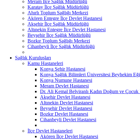
Meram İlçe Sağlık Müdürlüğü
Karatay İlçe Sağlık Müdürlüğü
Ahırlı Toplum Sağlığı Merkezi
Akören Entegre İlçe Devlet Hastanesi
Akşehir İlçe Sağlık Müdürlüğü
Altınekin Entegre İlçe Devlet Hastanesi
Beyşehir İlçe Sağlık Müdürlüğü
Bozkır Toplum Sağlığı Merkezi
Cihanbeyli İlçe Sağlık Müdürlüğü
Sağlık Kuruluşları
Kamu Hastaneleri
Konya Şehir Hastanesi
Konya Sağlık Bilimleri Üniversitesi Beyhekim Eği
Konya Numune Hastanesi
Meram Devlet Hastanesi
Dr. Ali Kemal Belviranlı Kadın Doğum ve Çocuk H
Akşehir Devlet Hastanesi
Altınekin Devlet Hastanesi
Beyşehir Devlet Hastanesi
Bozkır Devlet Hastanesi
Cihanbeyli Devlet Hastanesi
İlçe Devlet Hastaneleri
Akören İlçe Devlet Hastanesi