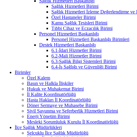
Sağlık Hizmetleri Başkanlığı
Sağlık Hizmetleri Birimi
Sağlık Hizmetleri İzleme Değerlendirme ve
Özel Hastaneler Birimi
Kamu Sağlık Tesisleri Birimi
Tıbbi Cihaz ve Eczacılık Birimi
Personel Hizmetleri Başkanlığı
Personel Hizmetleri Başkanlığı Birimleri
Destek Hizmetleri Başkanlığı
6.1-İdari Hizmetler Birimi
6.2-Mali Hizmetler Birimi
6.3-Sağlık Bilgi Sistemleri Birimi
6.4-İş Sağlığı ve Güvenliği Birimi
Birimler
Özel Kalem
Basın ve Halkla İlişkiler
Hukuk ve Muhakemat Birimi
İl Kalite Koordinatörlüğü
Hasta Hakları İl Koordinatörlüğü
Döner Sermaye ve Muhasebe Birimi
Sivil Savunma ve Seferberlik Hizmetleri Birimi
Enerji Yönetim Birimi
Mesleki Sorumluluk Kurulu İl Koordinatörlüğü
İlçe Sağlık Müdürlükleri
Selçuklu İlçe Sağlık Müdürlüğü