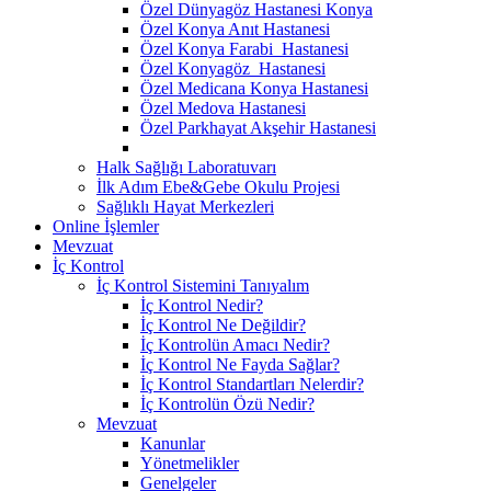
Özel Dünyagöz Hastanesi Konya
Özel Konya Anıt Hastanesi
Özel Konya Farabi Hastanesi
Özel Konyagöz Hastanesi
Özel Medicana Konya Hastanesi
Özel Medova Hastanesi
Özel Parkhayat Akşehir Hastanesi
Halk Sağlığı Laboratuvarı
İlk Adım Ebe&Gebe Okulu Projesi
Sağlıklı Hayat Merkezleri
Online İşlemler
Mevzuat
İç Kontrol
İç Kontrol Sistemini Tanıyalım
İç Kontrol Nedir?
İç Kontrol Ne Değildir?
İç Kontrolün Amacı Nedir?
İç Kontrol Ne Fayda Sağlar?
İç Kontrol Standartları Nelerdir?
İç Kontrolün Özü Nedir?
Mevzuat
Kanunlar
Yönetmelikler
Genelgeler