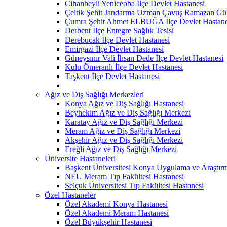
Cihanbeyli Yeniceoba İlçe Devlet Hastanesi
Çeltik Şehit Jandarma Uzman Çavuş Ramazan Güll
Çumra Şehit Ahmet ELBUĞA İlçe Devlet Hastane
Derbent İlçe Entegre Sağlık Tesisi
Derebucak İlçe Devlet Hastanesi
Emirgazi İlçe Devlet Hastanesi
Güneysınır Vali İhsan Dede İlçe Devlet Hastanesi
Kulu Ömeranlı İlçe Devlet Hastanesi
Taşkent İlçe Devlet Hastanesi
Ağız ve Diş Sağlığı Merkezleri
Konya Ağız ve Diş Sağlığı Hastanesi
Beyhekim Ağız ve Diş Sağlığı Merkezi
Karatay Ağız ve Diş Sağlığı Merkezi
Meram Ağız ve Diş Sağlığı Merkezi
Akşehir Ağız ve Diş Sağlığı Merkezi
Ereğli Ağız ve Diş Sağlığı Merkezi
Üniversite Hastaneleri
Başkent Üniversitesi Konya Uygulama ve Araştır
NEU Meram Tıp Fakültesi Hastanesi
Selçuk Üniversitesi Tıp Fakültesi Hastanesi
Özel Hastaneler
Özel Akademi Konya Hastanesi
Özel Akademi Meram Hastanesi
Özel Büyükşehir Hastanesi