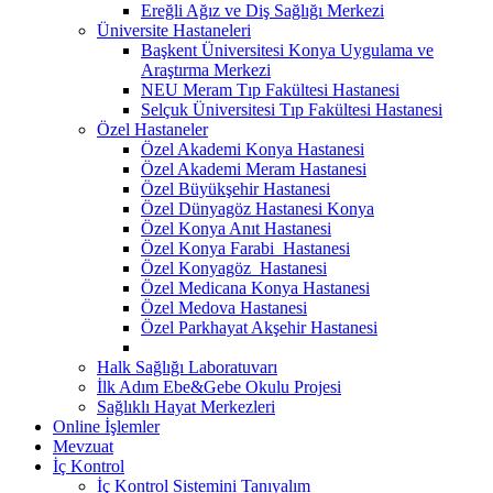
Ereğli Ağız ve Diş Sağlığı Merkezi
Üniversite Hastaneleri
Başkent Üniversitesi Konya Uygulama ve
Araştırma Merkezi
NEU Meram Tıp Fakültesi Hastanesi
Selçuk Üniversitesi Tıp Fakültesi Hastanesi
Özel Hastaneler
Özel Akademi Konya Hastanesi
Özel Akademi Meram Hastanesi
Özel Büyükşehir Hastanesi
Özel Dünyagöz Hastanesi Konya
Özel Konya Anıt Hastanesi
Özel Konya Farabi Hastanesi
Özel Konyagöz Hastanesi
Özel Medicana Konya Hastanesi
Özel Medova Hastanesi
Özel Parkhayat Akşehir Hastanesi
Halk Sağlığı Laboratuvarı
İlk Adım Ebe&Gebe Okulu Projesi
Sağlıklı Hayat Merkezleri
Online İşlemler
Mevzuat
İç Kontrol
İç Kontrol Sistemini Tanıyalım