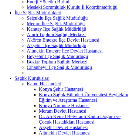
Enerji Yönetim Birimi
Mesleki Sorumluluk Kurulu İl Koordinatörlüğü
İlçe Sağlık Müdürlükleri
Selçuklu İlçe Sağlık Müdürlüğü
Meram İlçe Sağlık Müdürlüğü
Karatay İlçe Sağlık Müdürlüğü
Ahırlı Toplum Sağlığı Merkezi
Akören Entegre İlçe Devlet Hastanesi
Akşehir İlçe Sağlık Müdürlüğü
Altınekin Entegre İlçe Devlet Hastanesi
Beyşehir İlçe Sağlık Müdürlüğü
Bozkır Toplum Sağlığı Merkezi
Cihanbeyli İlçe Sağlık Müdürlüğü
Sağlık Kuruluşları
Kamu Hastaneleri
Konya Şehir Hastanesi
Konya Sağlık Bilimleri Üniversitesi Beyhekim
Eğitim ve Araştırma Hastanesi
Konya Numune Hastanesi
Meram Devlet Hastanesi
Dr. Ali Kemal Belviranlı Kadın Doğum ve
Çocuk Hastalıkları Hastanesi
Akşehir Devlet Hastanesi
Altınekin Devlet Hastanesi