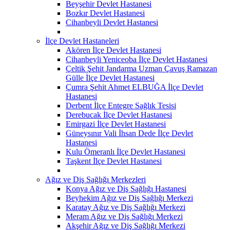
Beyşehir Devlet Hastanesi
Bozkır Devlet Hastanesi
Cihanbeyli Devlet Hastanesi
İlçe Devlet Hastaneleri
Akören İlçe Devlet Hastanesi
Cihanbeyli Yeniceoba İlçe Devlet Hastanesi
Çeltik Şehit Jandarma Uzman Çavuş Ramazan
Gülle İlçe Devlet Hastanesi
Çumra Şehit Ahmet ELBUĞA İlçe Devlet
Hastanesi
Derbent İlçe Entegre Sağlık Tesisi
Derebucak İlçe Devlet Hastanesi
Emirgazi İlçe Devlet Hastanesi
Güneysınır Vali İhsan Dede İlçe Devlet
Hastanesi
Kulu Ömeranlı İlçe Devlet Hastanesi
Taşkent İlçe Devlet Hastanesi
Ağız ve Diş Sağlığı Merkezleri
Konya Ağız ve Diş Sağlığı Hastanesi
Beyhekim Ağız ve Diş Sağlığı Merkezi
Karatay Ağız ve Diş Sağlığı Merkezi
Meram Ağız ve Diş Sağlığı Merkezi
Akşehir Ağız ve Diş Sağlığı Merkezi