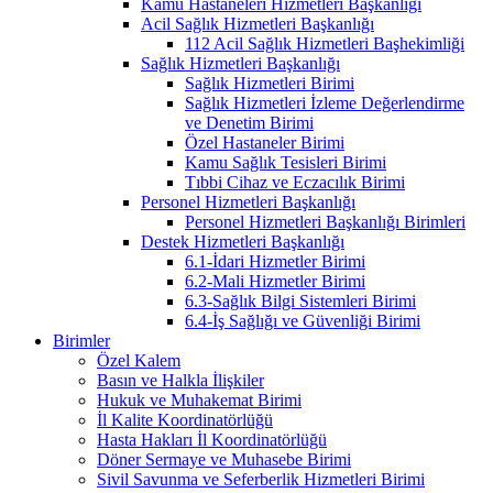
Kamu Hastaneleri Hizmetleri Başkanlığı
Acil Sağlık Hizmetleri Başkanlığı
112 Acil Sağlık Hizmetleri Başhekimliği
Sağlık Hizmetleri Başkanlığı
Sağlık Hizmetleri Birimi
Sağlık Hizmetleri İzleme Değerlendirme
ve Denetim Birimi
Özel Hastaneler Birimi
Kamu Sağlık Tesisleri Birimi
Tıbbi Cihaz ve Eczacılık Birimi
Personel Hizmetleri Başkanlığı
Personel Hizmetleri Başkanlığı Birimleri
Destek Hizmetleri Başkanlığı
6.1-İdari Hizmetler Birimi
6.2-Mali Hizmetler Birimi
6.3-Sağlık Bilgi Sistemleri Birimi
6.4-İş Sağlığı ve Güvenliği Birimi
Birimler
Özel Kalem
Basın ve Halkla İlişkiler
Hukuk ve Muhakemat Birimi
İl Kalite Koordinatörlüğü
Hasta Hakları İl Koordinatörlüğü
Döner Sermaye ve Muhasebe Birimi
Sivil Savunma ve Seferberlik Hizmetleri Birimi