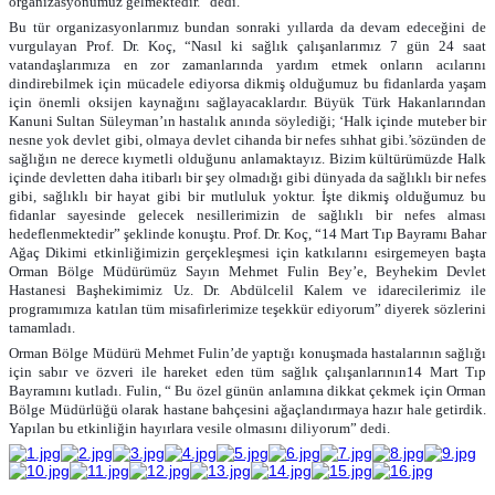
organizasyonumuz gelmektedir.” dedi.
Bu tür organizasyonlarımız bundan sonraki yıllarda da devam edeceğini de
vurgulayan Prof. Dr. Koç, “Nasıl ki sağlık çalışanlarımız 7 gün 24 saat
vatandaşlarımıza en zor zamanlarında yardım etmek onların acılarını
dindirebilmek için mücadele ediyorsa dikmiş olduğumuz bu fidanlarda yaşam
için önemli oksijen kaynağını sağlayacaklardır. Büyük Türk Hakanlarından
Kanuni Sultan Süleyman’ın hastalık anında söylediği; ‘Halk içinde muteber bir
nesne yok devlet gibi, olmaya devlet cihanda bir nefes sıhhat gibi.’sözünden de
sağlığın ne derece kıymetli olduğunu anlamaktayız. Bizim kültürümüzde Halk
içinde devletten daha itibarlı bir şey olmadığı gibi dünyada da sağlıklı bir nefes
gibi, sağlıklı bir hayat gibi bir mutluluk yoktur. İşte dikmiş olduğumuz bu
fidanlar sayesinde gelecek nesillerimizin de sağlıklı bir nefes alması
hedeflenmektedir” şeklinde konuştu. Prof. Dr. Koç, “14 Mart Tıp Bayramı Bahar
Ağaç Dikimi etkinliğimizin gerçekleşmesi için katkılarını esirgemeyen başta
Orman Bölge Müdürümüz Sayın Mehmet Fulin Bey’e, Beyhekim Devlet
Hastanesi Başhekimimiz Uz. Dr. Abdülcelil Kalem ve idarecilerimiz ile
programımıza katılan tüm misafirlerimize teşekkür ediyorum” diyerek sözlerini
tamamladı.
Orman Bölge Müdürü Mehmet Fulin’de yaptığı konuşmada hastalarının sağlığı
için sabır ve özveri ile hareket eden tüm sağlık çalışanlarının14 Mart Tıp
Bayramını kutladı. Fulin, “ Bu özel günün anlamına dikkat çekmek için Orman
Bölge Müdürlüğü olarak hastane bahçesini ağaçlandırmaya hazır hale getirdik.
Yapılan bu etkinliğin hayırlara vesile olmasını diliyorum” dedi.