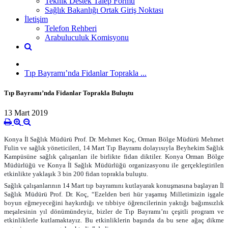
Teknik Destek Talep Formu
Sağlık Bakanlığı Ortak Giriş Noktası
İletişim
Telefon Rehberi
Arabuluculuk Komisyonu
Tıp Bayramı’nda Fidanlar Toprakla ...
Tıp Bayramı’nda Fidanlar Toprakla Buluştu
13 Mart 2019
Konya İl Sağlık Müdürü Prof. Dr. Mehmet Koç, Orman Bölge Müdürü Mehmet
Fulin ve sağlık yöneticileri, 14 Mart Tıp Bayramı dolayısıyla Beyhekim Sağlık
Kampüsüne sağlık çalışanları ile birlikte fidan diktiler. Konya Orman Bölge
Müdürlüğü ve Konya İl Sağlık Müdürlüğü organizasyonu ile gerçekleştirilen
etkinlikte yaklaşık 3 bin 200 fidan toprakla buluştu.
Sağlık çalışanlarının 14 Mart tıp bayramını kutlayarak konuşmasına başlayan İl
Sağlık Müdürü Prof. Dr. Koç, “Ezelden beri hür yaşamış Milletimizin işgale
boyun eğmeyeceğini haykırdığı ve tıbbiye öğrencilerinin yaktığı bağımsızlık
meşalesinin yıl dönümündeyiz, bizler de Tıp Bayramı’nı çeşitli program ve
etkinliklerle kutlamaktayız. Bu etkinliklerin başında da bu sene ağaç dikme