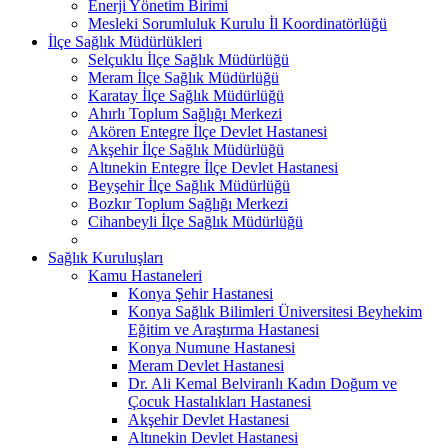
Enerji Yönetim Birimi
Mesleki Sorumluluk Kurulu İl Koordinatörlüğü
İlçe Sağlık Müdürlükleri
Selçuklu İlçe Sağlık Müdürlüğü
Meram İlçe Sağlık Müdürlüğü
Karatay İlçe Sağlık Müdürlüğü
Ahırlı Toplum Sağlığı Merkezi
Akören Entegre İlçe Devlet Hastanesi
Akşehir İlçe Sağlık Müdürlüğü
Altınekin Entegre İlçe Devlet Hastanesi
Beyşehir İlçe Sağlık Müdürlüğü
Bozkır Toplum Sağlığı Merkezi
Cihanbeyli İlçe Sağlık Müdürlüğü
Sağlık Kuruluşları
Kamu Hastaneleri
Konya Şehir Hastanesi
Konya Sağlık Bilimleri Üniversitesi Beyhekim
Eğitim ve Araştırma Hastanesi
Konya Numune Hastanesi
Meram Devlet Hastanesi
Dr. Ali Kemal Belviranlı Kadın Doğum ve
Çocuk Hastalıkları Hastanesi
Akşehir Devlet Hastanesi
Altınekin Devlet Hastanesi