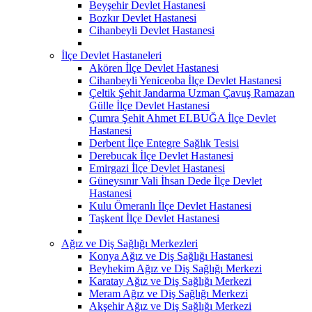
Beyşehir Devlet Hastanesi
Bozkır Devlet Hastanesi
Cihanbeyli Devlet Hastanesi
İlçe Devlet Hastaneleri
Akören İlçe Devlet Hastanesi
Cihanbeyli Yeniceoba İlçe Devlet Hastanesi
Çeltik Şehit Jandarma Uzman Çavuş Ramazan
Gülle İlçe Devlet Hastanesi
Çumra Şehit Ahmet ELBUĞA İlçe Devlet
Hastanesi
Derbent İlçe Entegre Sağlık Tesisi
Derebucak İlçe Devlet Hastanesi
Emirgazi İlçe Devlet Hastanesi
Güneysınır Vali İhsan Dede İlçe Devlet
Hastanesi
Kulu Ömeranlı İlçe Devlet Hastanesi
Taşkent İlçe Devlet Hastanesi
Ağız ve Diş Sağlığı Merkezleri
Konya Ağız ve Diş Sağlığı Hastanesi
Beyhekim Ağız ve Diş Sağlığı Merkezi
Karatay Ağız ve Diş Sağlığı Merkezi
Meram Ağız ve Diş Sağlığı Merkezi
Akşehir Ağız ve Diş Sağlığı Merkezi