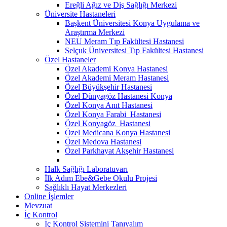
Ereğli Ağız ve Diş Sağlığı Merkezi
Üniversite Hastaneleri
Başkent Üniversitesi Konya Uygulama ve
Araştırma Merkezi
NEU Meram Tıp Fakültesi Hastanesi
Selçuk Üniversitesi Tıp Fakültesi Hastanesi
Özel Hastaneler
Özel Akademi Konya Hastanesi
Özel Akademi Meram Hastanesi
Özel Büyükşehir Hastanesi
Özel Dünyagöz Hastanesi Konya
Özel Konya Anıt Hastanesi
Özel Konya Farabi Hastanesi
Özel Konyagöz Hastanesi
Özel Medicana Konya Hastanesi
Özel Medova Hastanesi
Özel Parkhayat Akşehir Hastanesi
Halk Sağlığı Laboratuvarı
İlk Adım Ebe&Gebe Okulu Projesi
Sağlıklı Hayat Merkezleri
Online İşlemler
Mevzuat
İç Kontrol
İç Kontrol Sistemini Tanıyalım