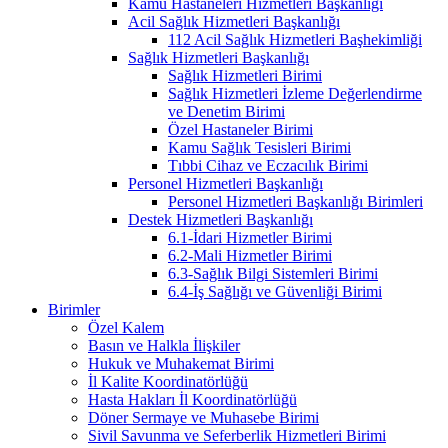
Kamu Hastaneleri Hizmetleri Başkanlığı
Acil Sağlık Hizmetleri Başkanlığı
112 Acil Sağlık Hizmetleri Başhekimliği
Sağlık Hizmetleri Başkanlığı
Sağlık Hizmetleri Birimi
Sağlık Hizmetleri İzleme Değerlendirme
ve Denetim Birimi
Özel Hastaneler Birimi
Kamu Sağlık Tesisleri Birimi
Tıbbi Cihaz ve Eczacılık Birimi
Personel Hizmetleri Başkanlığı
Personel Hizmetleri Başkanlığı Birimleri
Destek Hizmetleri Başkanlığı
6.1-İdari Hizmetler Birimi
6.2-Mali Hizmetler Birimi
6.3-Sağlık Bilgi Sistemleri Birimi
6.4-İş Sağlığı ve Güvenliği Birimi
Birimler
Özel Kalem
Basın ve Halkla İlişkiler
Hukuk ve Muhakemat Birimi
İl Kalite Koordinatörlüğü
Hasta Hakları İl Koordinatörlüğü
Döner Sermaye ve Muhasebe Birimi
Sivil Savunma ve Seferberlik Hizmetleri Birimi