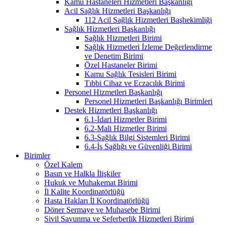
Kamu Hastaneleri Hizmetleri Başkanlığı
Acil Sağlık Hizmetleri Başkanlığı
112 Acil Sağlık Hizmetleri Başhekimliği
Sağlık Hizmetleri Başkanlığı
Sağlık Hizmetleri Birimi
Sağlık Hizmetleri İzleme Değerlendirme
ve Denetim Birimi
Özel Hastaneler Birimi
Kamu Sağlık Tesisleri Birimi
Tıbbi Cihaz ve Eczacılık Birimi
Personel Hizmetleri Başkanlığı
Personel Hizmetleri Başkanlığı Birimleri
Destek Hizmetleri Başkanlığı
6.1-İdari Hizmetler Birimi
6.2-Mali Hizmetler Birimi
6.3-Sağlık Bilgi Sistemleri Birimi
6.4-İş Sağlığı ve Güvenliği Birimi
Birimler
Özel Kalem
Basın ve Halkla İlişkiler
Hukuk ve Muhakemat Birimi
İl Kalite Koordinatörlüğü
Hasta Hakları İl Koordinatörlüğü
Döner Sermaye ve Muhasebe Birimi
Sivil Savunma ve Seferberlik Hizmetleri Birimi