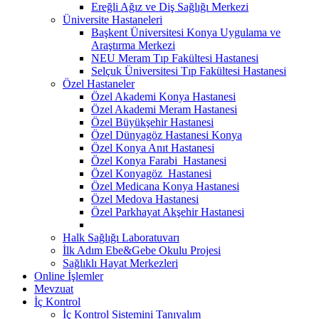
Ereğli Ağız ve Diş Sağlığı Merkezi
Üniversite Hastaneleri
Başkent Üniversitesi Konya Uygulama ve
Araştırma Merkezi
NEU Meram Tıp Fakültesi Hastanesi
Selçuk Üniversitesi Tıp Fakültesi Hastanesi
Özel Hastaneler
Özel Akademi Konya Hastanesi
Özel Akademi Meram Hastanesi
Özel Büyükşehir Hastanesi
Özel Dünyagöz Hastanesi Konya
Özel Konya Anıt Hastanesi
Özel Konya Farabi Hastanesi
Özel Konyagöz Hastanesi
Özel Medicana Konya Hastanesi
Özel Medova Hastanesi
Özel Parkhayat Akşehir Hastanesi
Halk Sağlığı Laboratuvarı
İlk Adım Ebe&Gebe Okulu Projesi
Sağlıklı Hayat Merkezleri
Online İşlemler
Mevzuat
İç Kontrol
İç Kontrol Sistemini Tanıyalım