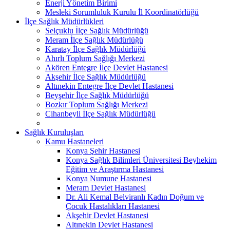
Enerji Yönetim Birimi
Mesleki Sorumluluk Kurulu İl Koordinatörlüğü
İlçe Sağlık Müdürlükleri
Selçuklu İlçe Sağlık Müdürlüğü
Meram İlçe Sağlık Müdürlüğü
Karatay İlçe Sağlık Müdürlüğü
Ahırlı Toplum Sağlığı Merkezi
Akören Entegre İlçe Devlet Hastanesi
Akşehir İlçe Sağlık Müdürlüğü
Altınekin Entegre İlçe Devlet Hastanesi
Beyşehir İlçe Sağlık Müdürlüğü
Bozkır Toplum Sağlığı Merkezi
Cihanbeyli İlçe Sağlık Müdürlüğü
Sağlık Kuruluşları
Kamu Hastaneleri
Konya Şehir Hastanesi
Konya Sağlık Bilimleri Üniversitesi Beyhekim
Eğitim ve Araştırma Hastanesi
Konya Numune Hastanesi
Meram Devlet Hastanesi
Dr. Ali Kemal Belviranlı Kadın Doğum ve
Çocuk Hastalıkları Hastanesi
Akşehir Devlet Hastanesi
Altınekin Devlet Hastanesi