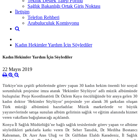
Teknik Destek Talep Formu
Sağlık Bakanlığı Ortak Giriş Noktası
İletişim
Telefon Rehberi
Arabuluculuk Komisyonu
Kadın Hekimler Yardım İçin Söylediler
Kadın Hekimler Yardım İçin Söylediler
22 Mayıs 2019
Türkiye’nin çeşitli şehirlerinde görev yapan 30 kadın hekim önemli bir sosyal
sorumluluk projesine imza atarak ‘Hekimler Söylüyor’ adlı müzik albümünde
buluştular. Proje Koordinatörü Dr. Özlem Kaya öncülüğünde bir araya gelen 30
kadın doktor ‘Hekimler Söylüyor’ projesinde yer alarak 36 şarkıdan oluşan
Türk müziği albümünü hazırladılar. Müzik marketlerde ve büyük
yayınevlerinde satışa sunulan albüm gelirinin sağlık ve eğitim alanında hizm
et
veren vakıflara bağışlanacağı açıklandı.
Konya İl Sağlık Müdürlüğü’ne bağlı sağlık tesislerinde görev yapan ve albüme
söyledikleri şarkılarla katkı veren Dr. Seher Tanıdık, Dr. Mediha Bostancı
Kahraman, Dr. Azer Aras Uluğ ve Dr. Gülfidan Elaldı Karadeniz, İl Sağlık