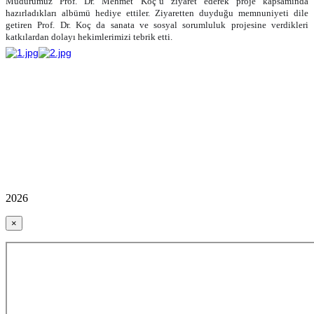
Müdürümüz Prof. Dr. Mehmet Koç’u ziyaret ederek proje kapsamında
hazırladıkları albümü hediye ettiler. Ziyaretten duyduğu memnuniyeti dile
getiren Prof. Dr. Koç da sanata ve sosyal sorumluluk projesine verdikleri
katkılardan dolayı hekimlerimizi tebrik etti.
2026
×