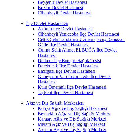
Beyşehir Devlet Hastanesi
Bozkır Devlet Hastanesi
Cihanbeyli Devlet Hastanesi
İlçe Devlet Hastaneleri
Akören İlçe Devlet Hastanesi
Cihanbeyli Yeniceoba İlçe Devlet Hastanesi
Çeltik Şehit Jandarma Uzman Çavuş Ramazan
Gülle İlçe Devlet Hastanesi
Çumra Şehit Ahmet ELBUĞA İlçe Devlet
Hastanesi
Derbent İlçe Entegre Sağlık Tesisi
Derebucak İlçe Devlet Hastanesi
Emirgazi İlçe Devlet Hastanesi
Güneysınır Vali İhsan Dede İlçe Devlet
Hastanesi
Kulu Ömeranlı İlçe Devlet Hastanesi
Taşkent İlçe Devlet Hastanesi
Ağız ve Diş Sağlığı Merkezleri
Konya Ağız ve Diş Sağlığı Hastanesi
Beyhekim Ağız ve Diş Sağlığı Merkezi
Karatay Ağız ve Diş Sağlığı Merkezi
Meram Ağız ve Diş Sağlığı Merkezi
Akşehir Ağız ve Diş Sağlığı Merkezi