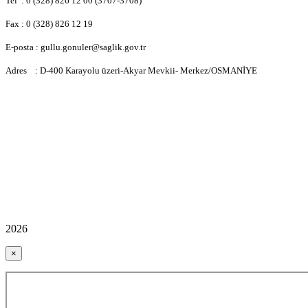
Tel : 0 (328) 826 12 00 (3707-3708)
Fax : 0 (328) 826 12 19
E-posta : gullu.gonuler@saglik.gov.tr
Adres : D-400 Karayolu üzeri-Akyar Mevkii- Merkez/OSMANİYE
2026
×