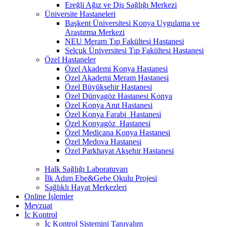
Ereğli Ağız ve Diş Sağlığı Merkezi
Üniversite Hastaneleri
Başkent Üniversitesi Konya Uygulama ve
Araştırma Merkezi
NEU Meram Tıp Fakültesi Hastanesi
Selçuk Üniversitesi Tıp Fakültesi Hastanesi
Özel Hastaneler
Özel Akademi Konya Hastanesi
Özel Akademi Meram Hastanesi
Özel Büyükşehir Hastanesi
Özel Dünyagöz Hastanesi Konya
Özel Konya Anıt Hastanesi
Özel Konya Farabi Hastanesi
Özel Konyagöz Hastanesi
Özel Medicana Konya Hastanesi
Özel Medova Hastanesi
Özel Parkhayat Akşehir Hastanesi
Halk Sağlığı Laboratuvarı
İlk Adım Ebe&Gebe Okulu Projesi
Sağlıklı Hayat Merkezleri
Online İşlemler
Mevzuat
İç Kontrol
İç Kontrol Sistemini Tanıyalım