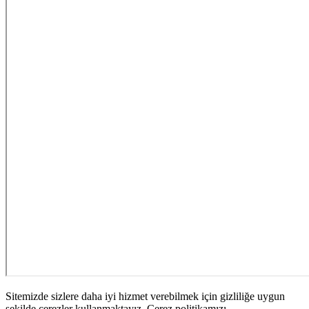
Sitemizde sizlere daha iyi hizmet verebilmek için gizliliğe uygun
şekilde çerezler kullanmaktayız. Çerez politikamızı