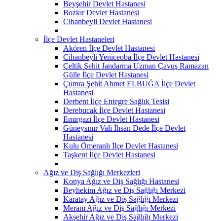
Beyşehir Devlet Hastanesi
Bozkır Devlet Hastanesi
Cihanbeyli Devlet Hastanesi
İlçe Devlet Hastaneleri
Akören İlçe Devlet Hastanesi
Cihanbeyli Yeniceoba İlçe Devlet Hastanesi
Çeltik Şehit Jandarma Uzman Çavuş Ramazan
Gülle İlçe Devlet Hastanesi
Çumra Şehit Ahmet ELBUĞA İlçe Devlet
Hastanesi
Derbent İlçe Entegre Sağlık Tesisi
Derebucak İlçe Devlet Hastanesi
Emirgazi İlçe Devlet Hastanesi
Güneysınır Vali İhsan Dede İlçe Devlet
Hastanesi
Kulu Ömeranlı İlçe Devlet Hastanesi
Taşkent İlçe Devlet Hastanesi
Ağız ve Diş Sağlığı Merkezleri
Konya Ağız ve Diş Sağlığı Hastanesi
Beyhekim Ağız ve Diş Sağlığı Merkezi
Karatay Ağız ve Diş Sağlığı Merkezi
Meram Ağız ve Diş Sağlığı Merkezi
Akşehir Ağız ve Diş Sağlığı Merkezi