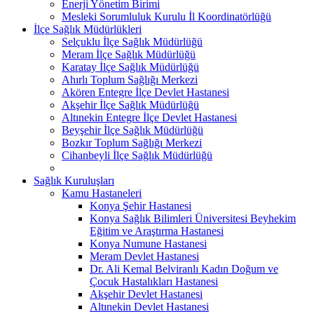
Enerji Yönetim Birimi
Mesleki Sorumluluk Kurulu İl Koordinatörlüğü
İlçe Sağlık Müdürlükleri
Selçuklu İlçe Sağlık Müdürlüğü
Meram İlçe Sağlık Müdürlüğü
Karatay İlçe Sağlık Müdürlüğü
Ahırlı Toplum Sağlığı Merkezi
Akören Entegre İlçe Devlet Hastanesi
Akşehir İlçe Sağlık Müdürlüğü
Altınekin Entegre İlçe Devlet Hastanesi
Beyşehir İlçe Sağlık Müdürlüğü
Bozkır Toplum Sağlığı Merkezi
Cihanbeyli İlçe Sağlık Müdürlüğü
Sağlık Kuruluşları
Kamu Hastaneleri
Konya Şehir Hastanesi
Konya Sağlık Bilimleri Üniversitesi Beyhekim
Eğitim ve Araştırma Hastanesi
Konya Numune Hastanesi
Meram Devlet Hastanesi
Dr. Ali Kemal Belviranlı Kadın Doğum ve
Çocuk Hastalıkları Hastanesi
Akşehir Devlet Hastanesi
Altınekin Devlet Hastanesi