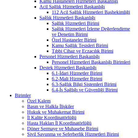
Kamu Hastaneleri Hizmetleri Başkanlığı
Acil Sağlık Hizmetleri Başkanlığı
112 Acil Sağlık Hizmetleri Başhekimliği
Sağlık Hizmetleri Başkanlığı
Sağlık Hizmetleri Birimi
Sağlık Hizmetleri İzleme Değerlendirme
ve Denetim Birimi
Özel Hastaneler Birimi
Kamu Sağlık Tesisleri Birimi
Tıbbi Cihaz ve Eczacılık Birimi
Personel Hizmetleri Başkanlığı
Personel Hizmetleri Başkanlığı Birimleri
Destek Hizmetleri Başkanlığı
6.1-İdari Hizmetler Birimi
6.2-Mali Hizmetler Birimi
6.3-Sağlık Bilgi Sistemleri Birimi
6.4-İş Sağlığı ve Güvenliği Birimi
Birimler
Özel Kalem
Basın ve Halkla İlişkiler
Hukuk ve Muhakemat Birimi
İl Kalite Koordinatörlüğü
Hasta Hakları İl Koordinatörlüğü
Döner Sermaye ve Muhasebe Birimi
Sivil Savunma ve Seferberlik Hizmetleri Birimi