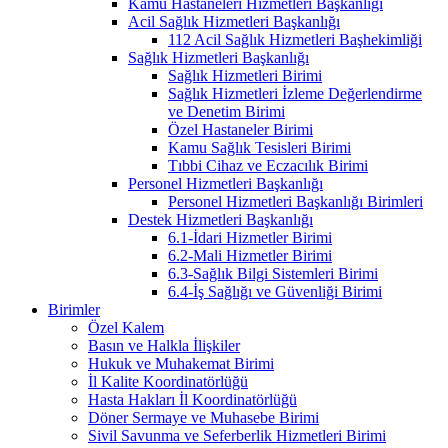
Kamu Hastaneleri Hizmetleri Başkanlığı
Acil Sağlık Hizmetleri Başkanlığı
112 Acil Sağlık Hizmetleri Başhekimliği
Sağlık Hizmetleri Başkanlığı
Sağlık Hizmetleri Birimi
Sağlık Hizmetleri İzleme Değerlendirme
ve Denetim Birimi
Özel Hastaneler Birimi
Kamu Sağlık Tesisleri Birimi
Tıbbi Cihaz ve Eczacılık Birimi
Personel Hizmetleri Başkanlığı
Personel Hizmetleri Başkanlığı Birimleri
Destek Hizmetleri Başkanlığı
6.1-İdari Hizmetler Birimi
6.2-Mali Hizmetler Birimi
6.3-Sağlık Bilgi Sistemleri Birimi
6.4-İş Sağlığı ve Güvenliği Birimi
Birimler
Özel Kalem
Basın ve Halkla İlişkiler
Hukuk ve Muhakemat Birimi
İl Kalite Koordinatörlüğü
Hasta Hakları İl Koordinatörlüğü
Döner Sermaye ve Muhasebe Birimi
Sivil Savunma ve Seferberlik Hizmetleri Birimi