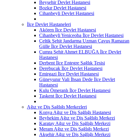
Beyşehir Devlet Hastanesi
Bozkır Devlet Hastanesi
Cihanbeyli Devlet Hastanesi
İlçe Devlet Hastaneleri
Akören İlçe Devlet Hastanesi
Cihanbeyli Yeniceoba İlçe Devlet Hastanesi
Çeltik Şehit Jandarma Uzman Çavuş Ramazan
Gülle İlçe Devlet Hastanesi
Çumra Şehit Ahmet ELBUĞA İlçe Devlet
Hastanesi
Derbent İlçe Entegre Sağlık Tesisi
Derebucak İlçe Devlet Hastanesi
Emirgazi İlçe Devlet Hastanesi
Güneysınır Vali İhsan Dede İlçe Devlet
Hastanesi
Kulu Ömeranlı İlçe Devlet Hastanesi
Taşkent İlçe Devlet Hastanesi
Ağız ve Diş Sağlığı Merkezleri
Konya Ağız ve Diş Sağlığı Hastanesi
Beyhekim Ağız ve Diş Sağlığı Merkezi
Karatay Ağız ve Diş Sağlığı Merkezi
Meram Ağız ve Diş Sağlığı Merkezi
Akşehir Ağız ve Diş Sağlığı Merkezi