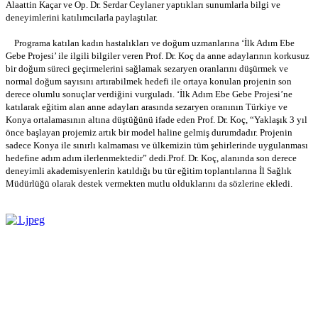
Alaattin Kaçar ve Op. Dr. Serdar Ceylaner yaptıkları sunumlarla bilgi ve
deneyimlerini katılımcılarla paylaştılar.
Programa katılan kadın hastalıkları ve doğum uzmanlarına ‘İlk Adım Ebe
Gebe Projesi’ ile ilgili bilgiler veren Prof. Dr. Koç da anne adaylarının korkusuz
bir doğum süreci geçirmelerini sağlamak sezaryen oranlarını düşürmek ve
normal doğum sayısını artırabilmek hedefi ile ortaya konulan projenin son
derece olumlu sonuçlar verdiğini vurguladı. ‘İlk Adım Ebe Gebe Projesi’ne
katılarak eğitim alan anne adayları arasında sezaryen oranının Türkiye ve
Konya ortalamasının altına düştüğünü ifade eden Prof. Dr. Koç, “Yaklaşık 3 yıl
önce başlayan projemiz artık bir model haline gelmiş durumdadır. Projenin
sadece Konya ile sınırlı kalmaması ve ülkemizin tüm şehirlerinde uygulanması
hedefine adım adım ilerlenmektedir” dedi.Prof. Dr. Koç, alanında son derece
deneyimli akademisyenlerin katıldığı bu tür eğitim toplantılarına İl Sağlık
Müdürlüğü olarak destek vermekten mutlu olduklarını da sözlerine ekledi.