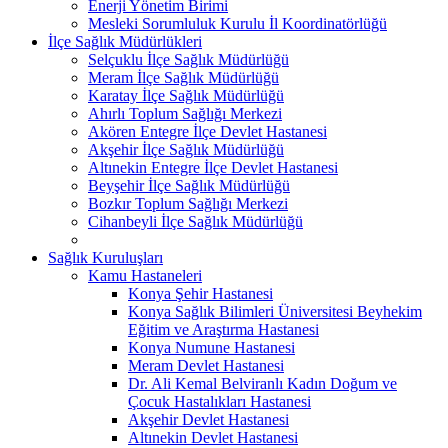
Enerji Yönetim Birimi
Mesleki Sorumluluk Kurulu İl Koordinatörlüğü
İlçe Sağlık Müdürlükleri
Selçuklu İlçe Sağlık Müdürlüğü
Meram İlçe Sağlık Müdürlüğü
Karatay İlçe Sağlık Müdürlüğü
Ahırlı Toplum Sağlığı Merkezi
Akören Entegre İlçe Devlet Hastanesi
Akşehir İlçe Sağlık Müdürlüğü
Altınekin Entegre İlçe Devlet Hastanesi
Beyşehir İlçe Sağlık Müdürlüğü
Bozkır Toplum Sağlığı Merkezi
Cihanbeyli İlçe Sağlık Müdürlüğü
Sağlık Kuruluşları
Kamu Hastaneleri
Konya Şehir Hastanesi
Konya Sağlık Bilimleri Üniversitesi Beyhekim
Eğitim ve Araştırma Hastanesi
Konya Numune Hastanesi
Meram Devlet Hastanesi
Dr. Ali Kemal Belviranlı Kadın Doğum ve
Çocuk Hastalıkları Hastanesi
Akşehir Devlet Hastanesi
Altınekin Devlet Hastanesi