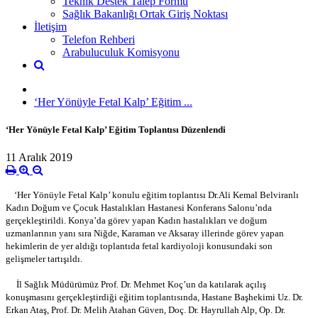
Teknik Destek Talep Formu
Sağlık Bakanlığı Ortak Giriş Noktası
İletişim
Telefon Rehberi
Arabuluculuk Komisyonu
‘Her Yönüyle Fetal Kalp’ Eğitim ...
‘Her Yönüyle Fetal Kalp’ Eğitim Toplantısı Düzenlendi
11 Aralık 2019
‘Her Yönüyle Fetal Kalp’ konulu eğitim toplantısı Dr.Ali Kemal Belviranlı
Kadın Doğum ve Çocuk Hastalıkları Hastanesi Konferans Salonu’nda
gerçekleştirildi. Konya’da görev yapan Kadın hastalıkları ve doğum
uzmanlarının yanı sıra Niğde, Karaman ve Aksaray illerinde görev yapan
hekimlerin de yer aldığı toplantıda fetal kardiyoloji konusundaki son
gelişmeler tartışıldı.
İl Sağlık Müdürümüz Prof. Dr. Mehmet Koç’un da katılarak açılış
konuşmasını gerçekleştirdiği eğitim toplantısında, Hastane Başhekimi Uz. Dr.
Erkan Ataş, Prof. Dr. Melih Atahan Güven, Doç. Dr. Hayrullah Alp, Op. Dr.