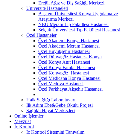
Ereğli Ağız ve Diş Sağlığı Merkezi
Üniversite Hastaneleri
Başkent Üniversitesi Konya Uygulama ve
Araştırma Merkezi
NEU Meram Tıp Fakültesi Hastanesi
Selçuk Üniversitesi Tıp Fakültesi Hastanesi
Özel Hastaneler
Özel Akademi Konya Hastanesi
Özel Akademi Meram Hastanesi
Özel Büyükşehir Hastanesi
Özel Dünyagöz Hastanesi Konya
Özel Konya Anıt Hastanesi
Özel Konya Farabi Hastanesi
Özel Konyagöz Hastanesi
Özel Medicana Konya Hastanesi
Özel Medova Hastanesi
Özel Parkhayat Akşehir Hastanesi
Halk Sağlığı Laboratuvarı
İlk Adım Ebe&Gebe Okulu Projesi
Sağlıklı Hayat Merkezleri
Online İşlemler
Mevzuat
İç Kontrol
İç Kontrol Sistemini Tanıyalım