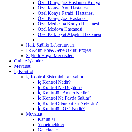
Özel Dünyagöz Hastanesi Konya
Özel Konya Anıt Hastanesi
Özel Konya Farabi Hastanesi
Özel Konyagöz Hastanesi
Özel Medicana Konya Hastanesi
Özel Medova Hastanesi
Özel Parkhayat Akşehir Hastanesi
Halk Sağlığı Laboratuvarı
İlk Adım Ebe&Gebe Okulu Projesi
Sağlıklı Hayat Merkezleri
Online İşlemler
Mevzuat
İç Kontrol
İç Kontrol Sistemini Tanıyalım
İç Kontrol Nedir?
İç Kontrol Ne Değildir?
İç Kontrolün Amacı Nedir?
İç Kontrol Ne Fayda Sağlar?
İç Kontrol Standartları Nelerdir?
İç Kontrolün Özü Nedir?
Mevzuat
Kanunlar
Yönetmelikler
Genelgeler