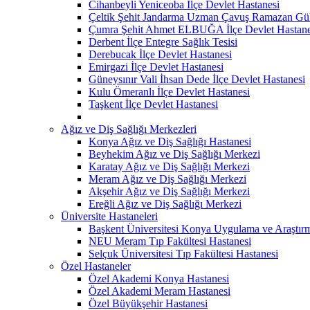
Cihanbeyli Yeniceoba İlçe Devlet Hastanesi
Çeltik Şehit Jandarma Uzman Çavuş Ramazan Güll
Çumra Şehit Ahmet ELBUĞA İlçe Devlet Hastane
Derbent İlçe Entegre Sağlık Tesisi
Derebucak İlçe Devlet Hastanesi
Emirgazi İlçe Devlet Hastanesi
Güneysınır Vali İhsan Dede İlçe Devlet Hastanesi
Kulu Ömeranlı İlçe Devlet Hastanesi
Taşkent İlçe Devlet Hastanesi
Ağız ve Diş Sağlığı Merkezleri
Konya Ağız ve Diş Sağlığı Hastanesi
Beyhekim Ağız ve Diş Sağlığı Merkezi
Karatay Ağız ve Diş Sağlığı Merkezi
Meram Ağız ve Diş Sağlığı Merkezi
Akşehir Ağız ve Diş Sağlığı Merkezi
Ereğli Ağız ve Diş Sağlığı Merkezi
Üniversite Hastaneleri
Başkent Üniversitesi Konya Uygulama ve Araştır
NEU Meram Tıp Fakültesi Hastanesi
Selçuk Üniversitesi Tıp Fakültesi Hastanesi
Özel Hastaneler
Özel Akademi Konya Hastanesi
Özel Akademi Meram Hastanesi
Özel Büyükşehir Hastanesi