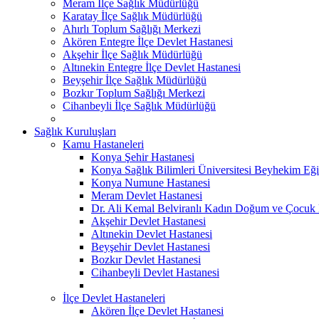
Meram İlçe Sağlık Müdürlüğü
Karatay İlçe Sağlık Müdürlüğü
Ahırlı Toplum Sağlığı Merkezi
Akören Entegre İlçe Devlet Hastanesi
Akşehir İlçe Sağlık Müdürlüğü
Altınekin Entegre İlçe Devlet Hastanesi
Beyşehir İlçe Sağlık Müdürlüğü
Bozkır Toplum Sağlığı Merkezi
Cihanbeyli İlçe Sağlık Müdürlüğü
Sağlık Kuruluşları
Kamu Hastaneleri
Konya Şehir Hastanesi
Konya Sağlık Bilimleri Üniversitesi Beyhekim Eği
Konya Numune Hastanesi
Meram Devlet Hastanesi
Dr. Ali Kemal Belviranlı Kadın Doğum ve Çocuk H
Akşehir Devlet Hastanesi
Altınekin Devlet Hastanesi
Beyşehir Devlet Hastanesi
Bozkır Devlet Hastanesi
Cihanbeyli Devlet Hastanesi
İlçe Devlet Hastaneleri
Akören İlçe Devlet Hastanesi