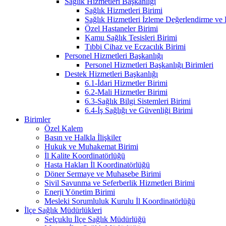
Sağlık Hizmetleri Başkanlığı
Sağlık Hizmetleri Birimi
Sağlık Hizmetleri İzleme Değerlendirme ve
Özel Hastaneler Birimi
Kamu Sağlık Tesisleri Birimi
Tıbbi Cihaz ve Eczacılık Birimi
Personel Hizmetleri Başkanlığı
Personel Hizmetleri Başkanlığı Birimleri
Destek Hizmetleri Başkanlığı
6.1-İdari Hizmetler Birimi
6.2-Mali Hizmetler Birimi
6.3-Sağlık Bilgi Sistemleri Birimi
6.4-İş Sağlığı ve Güvenliği Birimi
Birimler
Özel Kalem
Basın ve Halkla İlişkiler
Hukuk ve Muhakemat Birimi
İl Kalite Koordinatörlüğü
Hasta Hakları İl Koordinatörlüğü
Döner Sermaye ve Muhasebe Birimi
Sivil Savunma ve Seferberlik Hizmetleri Birimi
Enerji Yönetim Birimi
Mesleki Sorumluluk Kurulu İl Koordinatörlüğü
İlçe Sağlık Müdürlükleri
Selçuklu İlçe Sağlık Müdürlüğü