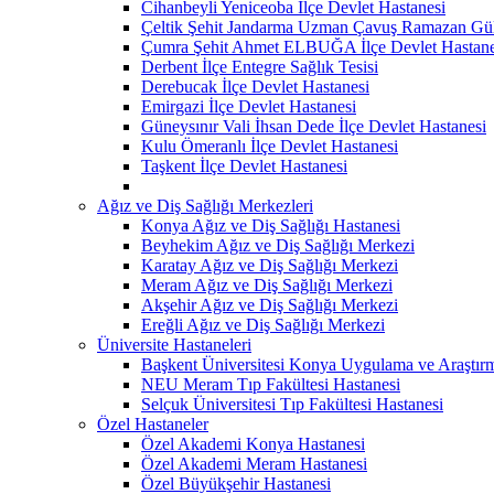
Cihanbeyli Yeniceoba İlçe Devlet Hastanesi
Çeltik Şehit Jandarma Uzman Çavuş Ramazan Güll
Çumra Şehit Ahmet ELBUĞA İlçe Devlet Hastane
Derbent İlçe Entegre Sağlık Tesisi
Derebucak İlçe Devlet Hastanesi
Emirgazi İlçe Devlet Hastanesi
Güneysınır Vali İhsan Dede İlçe Devlet Hastanesi
Kulu Ömeranlı İlçe Devlet Hastanesi
Taşkent İlçe Devlet Hastanesi
Ağız ve Diş Sağlığı Merkezleri
Konya Ağız ve Diş Sağlığı Hastanesi
Beyhekim Ağız ve Diş Sağlığı Merkezi
Karatay Ağız ve Diş Sağlığı Merkezi
Meram Ağız ve Diş Sağlığı Merkezi
Akşehir Ağız ve Diş Sağlığı Merkezi
Ereğli Ağız ve Diş Sağlığı Merkezi
Üniversite Hastaneleri
Başkent Üniversitesi Konya Uygulama ve Araştır
NEU Meram Tıp Fakültesi Hastanesi
Selçuk Üniversitesi Tıp Fakültesi Hastanesi
Özel Hastaneler
Özel Akademi Konya Hastanesi
Özel Akademi Meram Hastanesi
Özel Büyükşehir Hastanesi