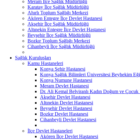
Meram İlçe Sağlık Müdürlüğü
Karatay İlçe Sağlık Müdürlüğü
Ahırlı Toplum Sağlığı Merkezi
Akören Entegre İlçe Devlet Hastanesi
Akşehir İlçe Sağlık Müdürlüğü
Altınekin Entegre İlçe Devlet Hastanesi
Beyşehir İlçe Sağlık Müdürlüğü
Bozkır Toplum Sağlığı Merkezi
Cihanbeyli İlçe Sağlık Müdürlüğü
Sağlık Kuruluşları
Kamu Hastaneleri
Konya Şehir Hastanesi
Konya Sağlık Bilimleri Üniversitesi Beyhekim Eği
Konya Numune Hastanesi
Meram Devlet Hastanesi
Dr. Ali Kemal Belviranlı Kadın Doğum ve Çocuk H
Akşehir Devlet Hastanesi
Altınekin Devlet Hastanesi
Beyşehir Devlet Hastanesi
Bozkır Devlet Hastanesi
Cihanbeyli Devlet Hastanesi
İlçe Devlet Hastaneleri
Akören İlçe Devlet Hastanesi