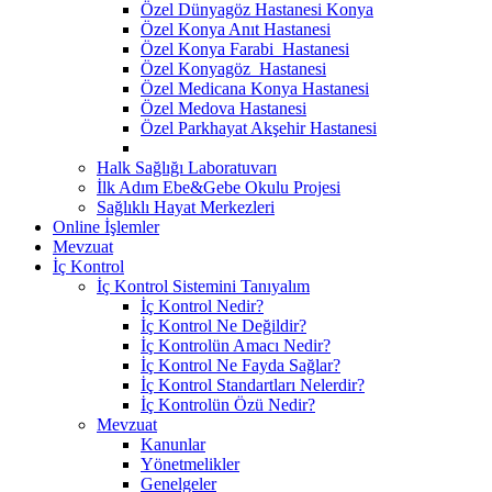
Özel Dünyagöz Hastanesi Konya
Özel Konya Anıt Hastanesi
Özel Konya Farabi Hastanesi
Özel Konyagöz Hastanesi
Özel Medicana Konya Hastanesi
Özel Medova Hastanesi
Özel Parkhayat Akşehir Hastanesi
Halk Sağlığı Laboratuvarı
İlk Adım Ebe&Gebe Okulu Projesi
Sağlıklı Hayat Merkezleri
Online İşlemler
Mevzuat
İç Kontrol
İç Kontrol Sistemini Tanıyalım
İç Kontrol Nedir?
İç Kontrol Ne Değildir?
İç Kontrolün Amacı Nedir?
İç Kontrol Ne Fayda Sağlar?
İç Kontrol Standartları Nelerdir?
İç Kontrolün Özü Nedir?
Mevzuat
Kanunlar
Yönetmelikler
Genelgeler