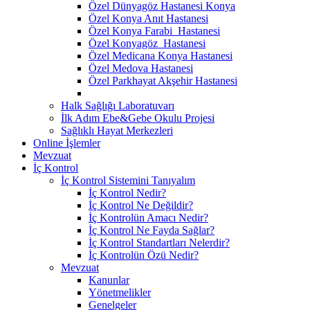
Özel Dünyagöz Hastanesi Konya
Özel Konya Anıt Hastanesi
Özel Konya Farabi Hastanesi
Özel Konyagöz Hastanesi
Özel Medicana Konya Hastanesi
Özel Medova Hastanesi
Özel Parkhayat Akşehir Hastanesi
Halk Sağlığı Laboratuvarı
İlk Adım Ebe&Gebe Okulu Projesi
Sağlıklı Hayat Merkezleri
Online İşlemler
Mevzuat
İç Kontrol
İç Kontrol Sistemini Tanıyalım
İç Kontrol Nedir?
İç Kontrol Ne Değildir?
İç Kontrolün Amacı Nedir?
İç Kontrol Ne Fayda Sağlar?
İç Kontrol Standartları Nelerdir?
İç Kontrolün Özü Nedir?
Mevzuat
Kanunlar
Yönetmelikler
Genelgeler