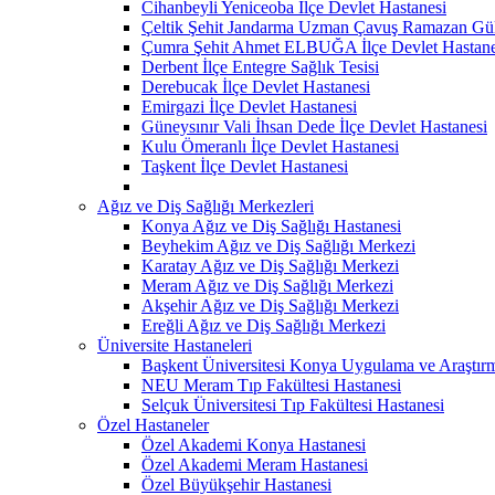
Cihanbeyli Yeniceoba İlçe Devlet Hastanesi
Çeltik Şehit Jandarma Uzman Çavuş Ramazan Güll
Çumra Şehit Ahmet ELBUĞA İlçe Devlet Hastane
Derbent İlçe Entegre Sağlık Tesisi
Derebucak İlçe Devlet Hastanesi
Emirgazi İlçe Devlet Hastanesi
Güneysınır Vali İhsan Dede İlçe Devlet Hastanesi
Kulu Ömeranlı İlçe Devlet Hastanesi
Taşkent İlçe Devlet Hastanesi
Ağız ve Diş Sağlığı Merkezleri
Konya Ağız ve Diş Sağlığı Hastanesi
Beyhekim Ağız ve Diş Sağlığı Merkezi
Karatay Ağız ve Diş Sağlığı Merkezi
Meram Ağız ve Diş Sağlığı Merkezi
Akşehir Ağız ve Diş Sağlığı Merkezi
Ereğli Ağız ve Diş Sağlığı Merkezi
Üniversite Hastaneleri
Başkent Üniversitesi Konya Uygulama ve Araştır
NEU Meram Tıp Fakültesi Hastanesi
Selçuk Üniversitesi Tıp Fakültesi Hastanesi
Özel Hastaneler
Özel Akademi Konya Hastanesi
Özel Akademi Meram Hastanesi
Özel Büyükşehir Hastanesi