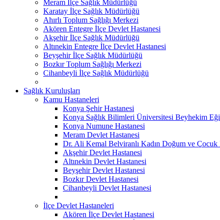
Meram İlçe Sağlık Müdürlüğü
Karatay İlçe Sağlık Müdürlüğü
Ahırlı Toplum Sağlığı Merkezi
Akören Entegre İlçe Devlet Hastanesi
Akşehir İlçe Sağlık Müdürlüğü
Altınekin Entegre İlçe Devlet Hastanesi
Beyşehir İlçe Sağlık Müdürlüğü
Bozkır Toplum Sağlığı Merkezi
Cihanbeyli İlçe Sağlık Müdürlüğü
Sağlık Kuruluşları
Kamu Hastaneleri
Konya Şehir Hastanesi
Konya Sağlık Bilimleri Üniversitesi Beyhekim Eği
Konya Numune Hastanesi
Meram Devlet Hastanesi
Dr. Ali Kemal Belviranlı Kadın Doğum ve Çocuk H
Akşehir Devlet Hastanesi
Altınekin Devlet Hastanesi
Beyşehir Devlet Hastanesi
Bozkır Devlet Hastanesi
Cihanbeyli Devlet Hastanesi
İlçe Devlet Hastaneleri
Akören İlçe Devlet Hastanesi