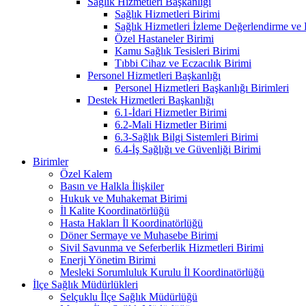
Sağlık Hizmetleri Başkanlığı
Sağlık Hizmetleri Birimi
Sağlık Hizmetleri İzleme Değerlendirme ve
Özel Hastaneler Birimi
Kamu Sağlık Tesisleri Birimi
Tıbbi Cihaz ve Eczacılık Birimi
Personel Hizmetleri Başkanlığı
Personel Hizmetleri Başkanlığı Birimleri
Destek Hizmetleri Başkanlığı
6.1-İdari Hizmetler Birimi
6.2-Mali Hizmetler Birimi
6.3-Sağlık Bilgi Sistemleri Birimi
6.4-İş Sağlığı ve Güvenliği Birimi
Birimler
Özel Kalem
Basın ve Halkla İlişkiler
Hukuk ve Muhakemat Birimi
İl Kalite Koordinatörlüğü
Hasta Hakları İl Koordinatörlüğü
Döner Sermaye ve Muhasebe Birimi
Sivil Savunma ve Seferberlik Hizmetleri Birimi
Enerji Yönetim Birimi
Mesleki Sorumluluk Kurulu İl Koordinatörlüğü
İlçe Sağlık Müdürlükleri
Selçuklu İlçe Sağlık Müdürlüğü