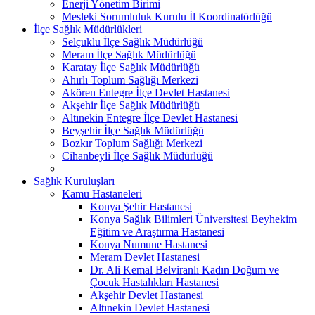
Enerji Yönetim Birimi
Mesleki Sorumluluk Kurulu İl Koordinatörlüğü
İlçe Sağlık Müdürlükleri
Selçuklu İlçe Sağlık Müdürlüğü
Meram İlçe Sağlık Müdürlüğü
Karatay İlçe Sağlık Müdürlüğü
Ahırlı Toplum Sağlığı Merkezi
Akören Entegre İlçe Devlet Hastanesi
Akşehir İlçe Sağlık Müdürlüğü
Altınekin Entegre İlçe Devlet Hastanesi
Beyşehir İlçe Sağlık Müdürlüğü
Bozkır Toplum Sağlığı Merkezi
Cihanbeyli İlçe Sağlık Müdürlüğü
Sağlık Kuruluşları
Kamu Hastaneleri
Konya Şehir Hastanesi
Konya Sağlık Bilimleri Üniversitesi Beyhekim
Eğitim ve Araştırma Hastanesi
Konya Numune Hastanesi
Meram Devlet Hastanesi
Dr. Ali Kemal Belviranlı Kadın Doğum ve
Çocuk Hastalıkları Hastanesi
Akşehir Devlet Hastanesi
Altınekin Devlet Hastanesi