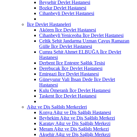
Beyşehir Devlet Hastanesi
Bozkır Devlet Hastanesi
Cihanbeyli Devlet Hastanesi
İlçe Devlet Hastaneleri
Akören İlçe Devlet Hastanesi
Cihanbeyli Yeniceoba İlçe Devlet Hastanesi
Çeltik Şehit Jandarma Uzman Çavuş Ramazan
Gülle İlçe Devlet Hastanesi
Çumra Şehit Ahmet ELBUĞA İlçe Devlet
Hastanesi
Derbent İlçe Entegre Sağlık Tesisi
Derebucak İlçe Devlet Hastanesi
Emirgazi İlçe Devlet Hastanesi
Güneysınır Vali İhsan Dede İlçe Devlet
Hastanesi
Kulu Ömeranlı İlçe Devlet Hastanesi
Taşkent İlçe Devlet Hastanesi
Ağız ve Diş Sağlığı Merkezleri
Konya Ağız ve Diş Sağlığı Hastanesi
Beyhekim Ağız ve Diş Sağlığı Merkezi
Karatay Ağız ve Diş Sağlığı Merkezi
Meram Ağız ve Diş Sağlığı Merkezi
Akşehir Ağız ve Diş Sağlığı Merkezi