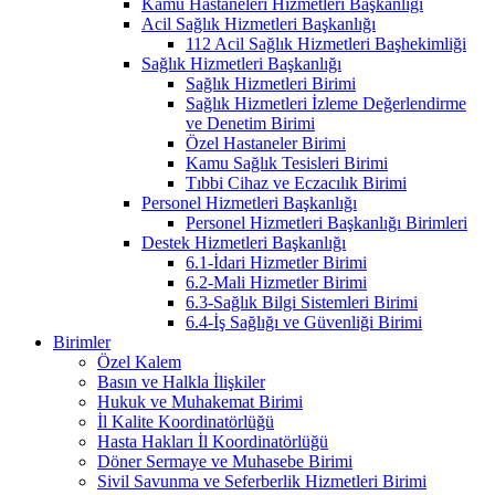
Kamu Hastaneleri Hizmetleri Başkanlığı
Acil Sağlık Hizmetleri Başkanlığı
112 Acil Sağlık Hizmetleri Başhekimliği
Sağlık Hizmetleri Başkanlığı
Sağlık Hizmetleri Birimi
Sağlık Hizmetleri İzleme Değerlendirme
ve Denetim Birimi
Özel Hastaneler Birimi
Kamu Sağlık Tesisleri Birimi
Tıbbi Cihaz ve Eczacılık Birimi
Personel Hizmetleri Başkanlığı
Personel Hizmetleri Başkanlığı Birimleri
Destek Hizmetleri Başkanlığı
6.1-İdari Hizmetler Birimi
6.2-Mali Hizmetler Birimi
6.3-Sağlık Bilgi Sistemleri Birimi
6.4-İş Sağlığı ve Güvenliği Birimi
Birimler
Özel Kalem
Basın ve Halkla İlişkiler
Hukuk ve Muhakemat Birimi
İl Kalite Koordinatörlüğü
Hasta Hakları İl Koordinatörlüğü
Döner Sermaye ve Muhasebe Birimi
Sivil Savunma ve Seferberlik Hizmetleri Birimi