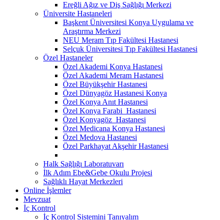
Ereğli Ağız ve Diş Sağlığı Merkezi
Üniversite Hastaneleri
Başkent Üniversitesi Konya Uygulama ve
Araştırma Merkezi
NEU Meram Tıp Fakültesi Hastanesi
Selçuk Üniversitesi Tıp Fakültesi Hastanesi
Özel Hastaneler
Özel Akademi Konya Hastanesi
Özel Akademi Meram Hastanesi
Özel Büyükşehir Hastanesi
Özel Dünyagöz Hastanesi Konya
Özel Konya Anıt Hastanesi
Özel Konya Farabi Hastanesi
Özel Konyagöz Hastanesi
Özel Medicana Konya Hastanesi
Özel Medova Hastanesi
Özel Parkhayat Akşehir Hastanesi
Halk Sağlığı Laboratuvarı
İlk Adım Ebe&Gebe Okulu Projesi
Sağlıklı Hayat Merkezleri
Online İşlemler
Mevzuat
İç Kontrol
İç Kontrol Sistemini Tanıyalım