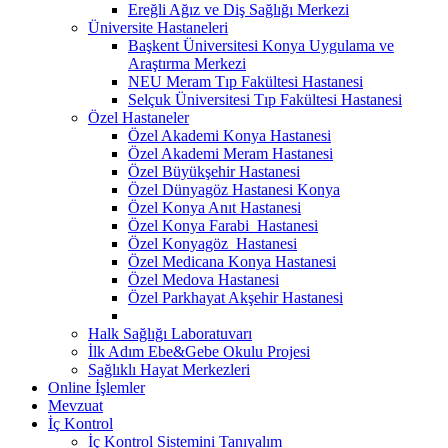
Ereğli Ağız ve Diş Sağlığı Merkezi
Üniversite Hastaneleri
Başkent Üniversitesi Konya Uygulama ve
Araştırma Merkezi
NEU Meram Tıp Fakültesi Hastanesi
Selçuk Üniversitesi Tıp Fakültesi Hastanesi
Özel Hastaneler
Özel Akademi Konya Hastanesi
Özel Akademi Meram Hastanesi
Özel Büyükşehir Hastanesi
Özel Dünyagöz Hastanesi Konya
Özel Konya Anıt Hastanesi
Özel Konya Farabi Hastanesi
Özel Konyagöz Hastanesi
Özel Medicana Konya Hastanesi
Özel Medova Hastanesi
Özel Parkhayat Akşehir Hastanesi
Halk Sağlığı Laboratuvarı
İlk Adım Ebe&Gebe Okulu Projesi
Sağlıklı Hayat Merkezleri
Online İşlemler
Mevzuat
İç Kontrol
İç Kontrol Sistemini Tanıyalım