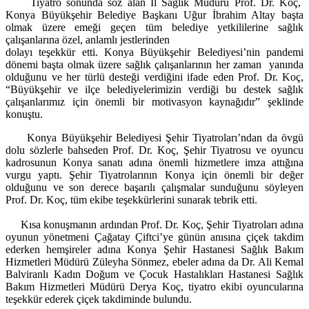
Tiyatro sonunda söz alan İl Sağlık Müdürü Prof. Dr. Koç,
Konya Büyükşehir Belediye Başkanı Uğur İbrahim Altay başta
olmak üzere emeği geçen tüm belediye yetkililerine sağlık
çalışanlarına özel, anlamlı jestlerinden
dolayı teşekkür etti. Konya Büyükşehir Belediyesi’nin pandemi
dönemi başta olmak üzere sağlık çalışanlarının her zaman
yanında
olduğunu ve her türlü desteği verdiğini ifade eden Prof. Dr. Koç,
“Büyükşehir ve ilçe belediyelerimizin verdiği bu destek sağlık
çalışanlarımız için önemli bir motivasyon kaynağıdır” şeklinde
konuştu.
Konya Büyükşehir Belediyesi Şehir Tiyatroları’ndan da övgü
dolu sözlerle bahseden Prof. Dr. Koç, Şehir Tiyatrosu ve oyuncu
kadrosunun Konya sanatı adına önemli hizmetlere imza attığına
vurgu yaptı. Şehir Tiyatrolarının Konya için önemli bir değer
olduğunu ve son derece başarılı çalışmalar sunduğunu söyleyen
Prof. Dr. Koç, tüm ekibe teşekkürlerini sunarak tebrik etti.
Kısa konuşmanın ardından Prof. Dr. Koç, Şehir Tiyatroları adına
oyunun yönetmeni Çağatay Çiftci’ye günün anısına çiçek takdim
ederken hemşireler adına Konya Şehir Hastanesi Sağlık Bakım
Hizmetleri Müdürü Züleyha Sönmez, ebeler adına da Dr. Ali Kemal
Balviranlı Kadın Doğum ve Çocuk Hastalıkları Hastanesi Sağlık
Bakım Hizmetleri Müdürü Derya Koç, tiyatro ekibi oyuncularına
teşekkür ederek çiçek takdiminde bulundu.