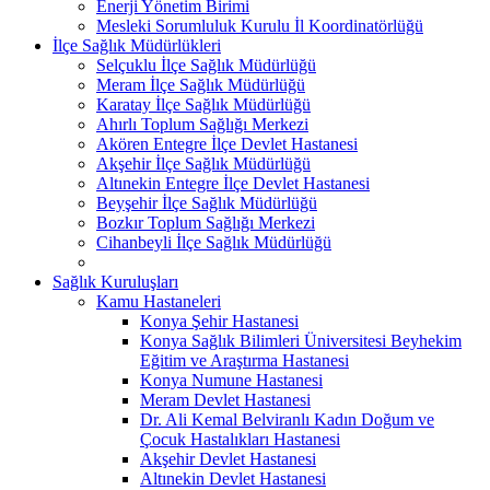
Enerji Yönetim Birimi
Mesleki Sorumluluk Kurulu İl Koordinatörlüğü
İlçe Sağlık Müdürlükleri
Selçuklu İlçe Sağlık Müdürlüğü
Meram İlçe Sağlık Müdürlüğü
Karatay İlçe Sağlık Müdürlüğü
Ahırlı Toplum Sağlığı Merkezi
Akören Entegre İlçe Devlet Hastanesi
Akşehir İlçe Sağlık Müdürlüğü
Altınekin Entegre İlçe Devlet Hastanesi
Beyşehir İlçe Sağlık Müdürlüğü
Bozkır Toplum Sağlığı Merkezi
Cihanbeyli İlçe Sağlık Müdürlüğü
Sağlık Kuruluşları
Kamu Hastaneleri
Konya Şehir Hastanesi
Konya Sağlık Bilimleri Üniversitesi Beyhekim
Eğitim ve Araştırma Hastanesi
Konya Numune Hastanesi
Meram Devlet Hastanesi
Dr. Ali Kemal Belviranlı Kadın Doğum ve
Çocuk Hastalıkları Hastanesi
Akşehir Devlet Hastanesi
Altınekin Devlet Hastanesi