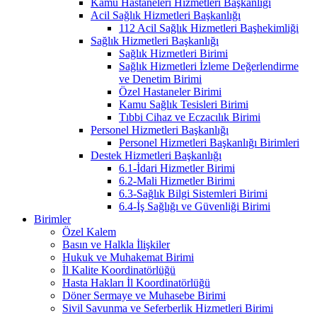
Kamu Hastaneleri Hizmetleri Başkanlığı
Acil Sağlık Hizmetleri Başkanlığı
112 Acil Sağlık Hizmetleri Başhekimliği
Sağlık Hizmetleri Başkanlığı
Sağlık Hizmetleri Birimi
Sağlık Hizmetleri İzleme Değerlendirme
ve Denetim Birimi
Özel Hastaneler Birimi
Kamu Sağlık Tesisleri Birimi
Tıbbi Cihaz ve Eczacılık Birimi
Personel Hizmetleri Başkanlığı
Personel Hizmetleri Başkanlığı Birimleri
Destek Hizmetleri Başkanlığı
6.1-İdari Hizmetler Birimi
6.2-Mali Hizmetler Birimi
6.3-Sağlık Bilgi Sistemleri Birimi
6.4-İş Sağlığı ve Güvenliği Birimi
Birimler
Özel Kalem
Basın ve Halkla İlişkiler
Hukuk ve Muhakemat Birimi
İl Kalite Koordinatörlüğü
Hasta Hakları İl Koordinatörlüğü
Döner Sermaye ve Muhasebe Birimi
Sivil Savunma ve Seferberlik Hizmetleri Birimi