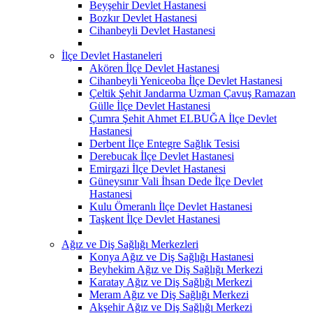
Beyşehir Devlet Hastanesi
Bozkır Devlet Hastanesi
Cihanbeyli Devlet Hastanesi
İlçe Devlet Hastaneleri
Akören İlçe Devlet Hastanesi
Cihanbeyli Yeniceoba İlçe Devlet Hastanesi
Çeltik Şehit Jandarma Uzman Çavuş Ramazan
Gülle İlçe Devlet Hastanesi
Çumra Şehit Ahmet ELBUĞA İlçe Devlet
Hastanesi
Derbent İlçe Entegre Sağlık Tesisi
Derebucak İlçe Devlet Hastanesi
Emirgazi İlçe Devlet Hastanesi
Güneysınır Vali İhsan Dede İlçe Devlet
Hastanesi
Kulu Ömeranlı İlçe Devlet Hastanesi
Taşkent İlçe Devlet Hastanesi
Ağız ve Diş Sağlığı Merkezleri
Konya Ağız ve Diş Sağlığı Hastanesi
Beyhekim Ağız ve Diş Sağlığı Merkezi
Karatay Ağız ve Diş Sağlığı Merkezi
Meram Ağız ve Diş Sağlığı Merkezi
Akşehir Ağız ve Diş Sağlığı Merkezi