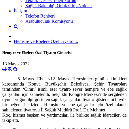
Teknik Destek Talep Formu
Sağlık Bakanlığı Ortak Giriş Noktası
İletişim
Telefon Rehberi
Arabuluculuk Komisyonu
Hemşire ve Ebelere Özel Tiyatro ...
Hemşire ve Ebelere Özel Tiyatro Gösterisi
13 Mayıs 2022
5 Mayıs Ebeler-12 Mayıs Hemşireler günü etkinlikleri
kapsamında Konya Büyükşehir Belediyesi Şehir Tiyatroları
tarafından ‘Cimri’ isimli eser tiyatro sever hemşire ve ebe sağlık
çalışanları için sahnelendi. Selçuklu Kongre Merkezi’nde sergilenen
oyuna yoğun ilgi gösteren sağlık çalışanları tiyatro gösterisini büyük
bir beğeni ile izledi. Hemşire ve ebe çalışanlar için özel olarak
sahnelenen tiyatroyu İl Sağlık Müdürü Prof. Dr. Mehmet
Koç, hizmet başkan ve yardımcıları ile birlikte sağlık idarecileri de
takip etti.