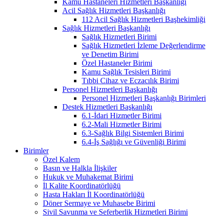
Kamu Hastaneleri Hizmetleri Başkanlığı
Acil Sağlık Hizmetleri Başkanlığı
112 Acil Sağlık Hizmetleri Başhekimliği
Sağlık Hizmetleri Başkanlığı
Sağlık Hizmetleri Birimi
Sağlık Hizmetleri İzleme Değerlendirme
ve Denetim Birimi
Özel Hastaneler Birimi
Kamu Sağlık Tesisleri Birimi
Tıbbi Cihaz ve Eczacılık Birimi
Personel Hizmetleri Başkanlığı
Personel Hizmetleri Başkanlığı Birimleri
Destek Hizmetleri Başkanlığı
6.1-İdari Hizmetler Birimi
6.2-Mali Hizmetler Birimi
6.3-Sağlık Bilgi Sistemleri Birimi
6.4-İş Sağlığı ve Güvenliği Birimi
Birimler
Özel Kalem
Basın ve Halkla İlişkiler
Hukuk ve Muhakemat Birimi
İl Kalite Koordinatörlüğü
Hasta Hakları İl Koordinatörlüğü
Döner Sermaye ve Muhasebe Birimi
Sivil Savunma ve Seferberlik Hizmetleri Birimi