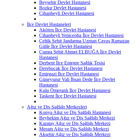
Beyşehir Devlet Hastanesi
Bozkır Devlet Hastanesi
Cihanbeyli Devlet Hastanesi
İlçe Devlet Hastaneleri
Akören İlçe Devlet Hastanesi
Cihanbeyli Yeniceoba İlçe Devlet Hastanesi
Çeltik Şehit Jandarma Uzman Çavuş Ramazan
Gülle İlçe Devlet Hastanesi
Çumra Şehit Ahmet ELBUĞA İlçe Devlet
Hastanesi
Derbent İlçe Entegre Sağlık Tesisi
Derebucak İlçe Devlet Hastanesi
Emirgazi İlçe Devlet Hastanesi
Güneysınır Vali İhsan Dede İlçe Devlet
Hastanesi
Kulu Ömeranlı İlçe Devlet Hastanesi
Taşkent İlçe Devlet Hastanesi
Ağız ve Diş Sağlığı Merkezleri
Konya Ağız ve Diş Sağlığı Hastanesi
Beyhekim Ağız ve Diş Sağlığı Merkezi
Karatay Ağız ve Diş Sağlığı Merkezi
Meram Ağız ve Diş Sağlığı Merkezi
Akşehir Ağız ve Diş Sağlığı Merkezi