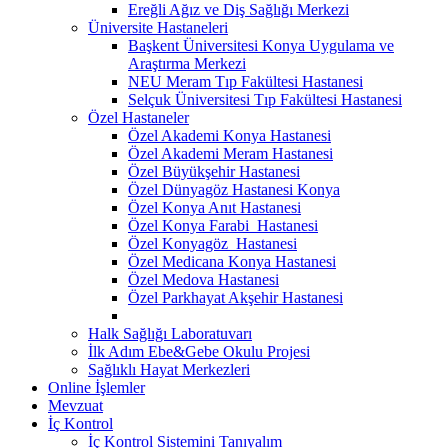
Ereğli Ağız ve Diş Sağlığı Merkezi
Üniversite Hastaneleri
Başkent Üniversitesi Konya Uygulama ve
Araştırma Merkezi
NEU Meram Tıp Fakültesi Hastanesi
Selçuk Üniversitesi Tıp Fakültesi Hastanesi
Özel Hastaneler
Özel Akademi Konya Hastanesi
Özel Akademi Meram Hastanesi
Özel Büyükşehir Hastanesi
Özel Dünyagöz Hastanesi Konya
Özel Konya Anıt Hastanesi
Özel Konya Farabi Hastanesi
Özel Konyagöz Hastanesi
Özel Medicana Konya Hastanesi
Özel Medova Hastanesi
Özel Parkhayat Akşehir Hastanesi
Halk Sağlığı Laboratuvarı
İlk Adım Ebe&Gebe Okulu Projesi
Sağlıklı Hayat Merkezleri
Online İşlemler
Mevzuat
İç Kontrol
İç Kontrol Sistemini Tanıyalım