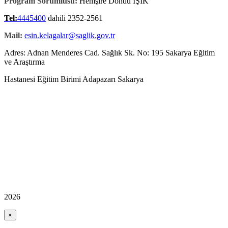
Program Sorumlusu:
Hemşire Döndü IŞIK
Tel:
4445400
dahili 2352-2561
Mail:
esin.kelagalar@saglik.gov.tr
Adres:
Adnan Menderes Cad. Sağlık Sk. No: 195 Sakarya Eğitim
ve Araştırma
Hastanesi Eğitim Birimi Adapazarı Sakarya
2026
×