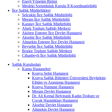
Enerji Yönetim Birimi
Mesleki Sorumluluk Kurulu İl Koordinatörlüğü
İlçe Sağlık Müdürlükleri
Selçuklu İlçe Sağlık Müdürlüğü
Meram İlçe Sağlık Müdürlüğü
Karatay İlçe Sağlık Müdürlüğü
Ahırlı Toplum Sağlığı Merkezi
Akören Entegre İlçe Devlet Hastanesi
Akşehir İlçe Sağlık Müdürlüğü
Altınekin Entegre İlçe Devlet Hastanesi
Beyşehir İlçe Sağlık Müdürlüğü
Bozkır Toplum Sağlığı Merkezi
Cihanbeyli İlçe Sağlık Müdürlüğü
Sağlık Kuruluşları
Kamu Hastaneleri
Konya Şehir Hastanesi
Konya Sağlık Bilimleri Üniversitesi Beyhekim
Eğitim ve Araştırma Hastanesi
Konya Numune Hastanesi
Meram Devlet Hastanesi
Dr. Ali Kemal Belviranlı Kadın Doğum ve
Çocuk Hastalıkları Hastanesi
Akşehir Devlet Hastanesi
Altınekin Devlet Hastanesi