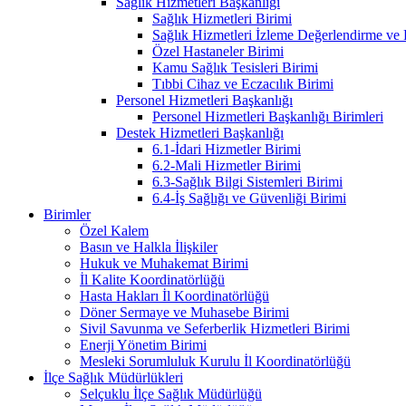
Sağlık Hizmetleri Başkanlığı
Sağlık Hizmetleri Birimi
Sağlık Hizmetleri İzleme Değerlendirme ve
Özel Hastaneler Birimi
Kamu Sağlık Tesisleri Birimi
Tıbbi Cihaz ve Eczacılık Birimi
Personel Hizmetleri Başkanlığı
Personel Hizmetleri Başkanlığı Birimleri
Destek Hizmetleri Başkanlığı
6.1-İdari Hizmetler Birimi
6.2-Mali Hizmetler Birimi
6.3-Sağlık Bilgi Sistemleri Birimi
6.4-İş Sağlığı ve Güvenliği Birimi
Birimler
Özel Kalem
Basın ve Halkla İlişkiler
Hukuk ve Muhakemat Birimi
İl Kalite Koordinatörlüğü
Hasta Hakları İl Koordinatörlüğü
Döner Sermaye ve Muhasebe Birimi
Sivil Savunma ve Seferberlik Hizmetleri Birimi
Enerji Yönetim Birimi
Mesleki Sorumluluk Kurulu İl Koordinatörlüğü
İlçe Sağlık Müdürlükleri
Selçuklu İlçe Sağlık Müdürlüğü