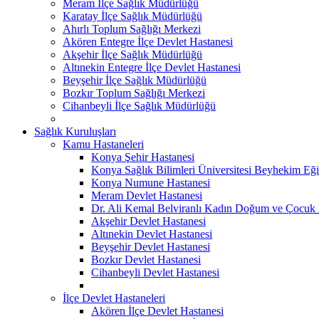
Meram İlçe Sağlık Müdürlüğü
Karatay İlçe Sağlık Müdürlüğü
Ahırlı Toplum Sağlığı Merkezi
Akören Entegre İlçe Devlet Hastanesi
Akşehir İlçe Sağlık Müdürlüğü
Altınekin Entegre İlçe Devlet Hastanesi
Beyşehir İlçe Sağlık Müdürlüğü
Bozkır Toplum Sağlığı Merkezi
Cihanbeyli İlçe Sağlık Müdürlüğü
Sağlık Kuruluşları
Kamu Hastaneleri
Konya Şehir Hastanesi
Konya Sağlık Bilimleri Üniversitesi Beyhekim Eği
Konya Numune Hastanesi
Meram Devlet Hastanesi
Dr. Ali Kemal Belviranlı Kadın Doğum ve Çocuk H
Akşehir Devlet Hastanesi
Altınekin Devlet Hastanesi
Beyşehir Devlet Hastanesi
Bozkır Devlet Hastanesi
Cihanbeyli Devlet Hastanesi
İlçe Devlet Hastaneleri
Akören İlçe Devlet Hastanesi