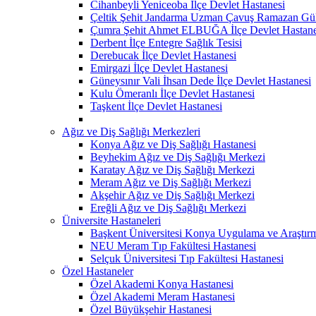
Cihanbeyli Yeniceoba İlçe Devlet Hastanesi
Çeltik Şehit Jandarma Uzman Çavuş Ramazan Güll
Çumra Şehit Ahmet ELBUĞA İlçe Devlet Hastane
Derbent İlçe Entegre Sağlık Tesisi
Derebucak İlçe Devlet Hastanesi
Emirgazi İlçe Devlet Hastanesi
Güneysınır Vali İhsan Dede İlçe Devlet Hastanesi
Kulu Ömeranlı İlçe Devlet Hastanesi
Taşkent İlçe Devlet Hastanesi
Ağız ve Diş Sağlığı Merkezleri
Konya Ağız ve Diş Sağlığı Hastanesi
Beyhekim Ağız ve Diş Sağlığı Merkezi
Karatay Ağız ve Diş Sağlığı Merkezi
Meram Ağız ve Diş Sağlığı Merkezi
Akşehir Ağız ve Diş Sağlığı Merkezi
Ereğli Ağız ve Diş Sağlığı Merkezi
Üniversite Hastaneleri
Başkent Üniversitesi Konya Uygulama ve Araştır
NEU Meram Tıp Fakültesi Hastanesi
Selçuk Üniversitesi Tıp Fakültesi Hastanesi
Özel Hastaneler
Özel Akademi Konya Hastanesi
Özel Akademi Meram Hastanesi
Özel Büyükşehir Hastanesi