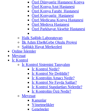
Özel Dünyagöz Hastanesi Konya
Özel Konya Anıt Hastanesi
Özel Konya Farabi Hastanesi
Özel Konyagöz Hastanesi
Özel Medicana Konya Hastanesi
Özel Medova Hastanesi
Özel Parkhayat Akşehir Hastanesi
Halk Sağlığı Laboratuvarı
İlk Adım Ebe&Gebe Okulu Projesi
Sağlıklı Hayat Merkezleri
Online İşlemler
Mevzuat
İç Kontrol
İç Kontrol Sistemini Tanıyalım
İç Kontrol Nedir?
İç Kontrol Ne Değildir?
İç Kontrolün Amacı Nedir?
İç Kontrol Ne Fayda Sağlar?
İç Kontrol Standartları Nelerdir?
İç Kontrolün Özü Nedir?
Mevzuat
Kanunlar
Yönetmelikler
Genelgeler