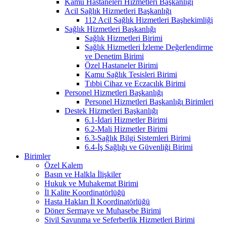
Kamu Hastaneleri Hizmetleri Başkanlığı
Acil Sağlık Hizmetleri Başkanlığı
112 Acil Sağlık Hizmetleri Başhekimliği
Sağlık Hizmetleri Başkanlığı
Sağlık Hizmetleri Birimi
Sağlık Hizmetleri İzleme Değerlendirme
ve Denetim Birimi
Özel Hastaneler Birimi
Kamu Sağlık Tesisleri Birimi
Tıbbi Cihaz ve Eczacılık Birimi
Personel Hizmetleri Başkanlığı
Personel Hizmetleri Başkanlığı Birimleri
Destek Hizmetleri Başkanlığı
6.1-İdari Hizmetler Birimi
6.2-Mali Hizmetler Birimi
6.3-Sağlık Bilgi Sistemleri Birimi
6.4-İş Sağlığı ve Güvenliği Birimi
Birimler
Özel Kalem
Basın ve Halkla İlişkiler
Hukuk ve Muhakemat Birimi
İl Kalite Koordinatörlüğü
Hasta Hakları İl Koordinatörlüğü
Döner Sermaye ve Muhasebe Birimi
Sivil Savunma ve Seferberlik Hizmetleri Birimi