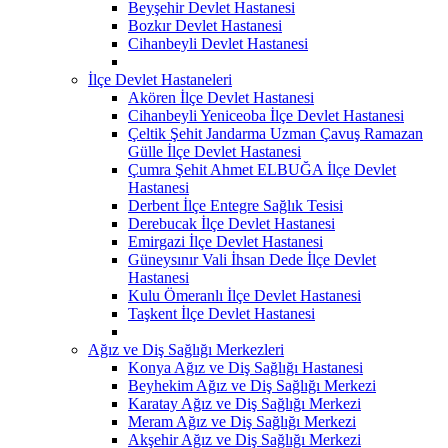
Beyşehir Devlet Hastanesi
Bozkır Devlet Hastanesi
Cihanbeyli Devlet Hastanesi
İlçe Devlet Hastaneleri
Akören İlçe Devlet Hastanesi
Cihanbeyli Yeniceoba İlçe Devlet Hastanesi
Çeltik Şehit Jandarma Uzman Çavuş Ramazan
Gülle İlçe Devlet Hastanesi
Çumra Şehit Ahmet ELBUĞA İlçe Devlet
Hastanesi
Derbent İlçe Entegre Sağlık Tesisi
Derebucak İlçe Devlet Hastanesi
Emirgazi İlçe Devlet Hastanesi
Güneysınır Vali İhsan Dede İlçe Devlet
Hastanesi
Kulu Ömeranlı İlçe Devlet Hastanesi
Taşkent İlçe Devlet Hastanesi
Ağız ve Diş Sağlığı Merkezleri
Konya Ağız ve Diş Sağlığı Hastanesi
Beyhekim Ağız ve Diş Sağlığı Merkezi
Karatay Ağız ve Diş Sağlığı Merkezi
Meram Ağız ve Diş Sağlığı Merkezi
Akşehir Ağız ve Diş Sağlığı Merkezi