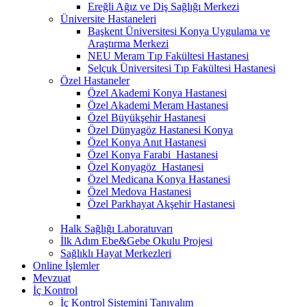
Ereğli Ağız ve Diş Sağlığı Merkezi
Üniversite Hastaneleri
Başkent Üniversitesi Konya Uygulama ve
Araştırma Merkezi
NEU Meram Tıp Fakültesi Hastanesi
Selçuk Üniversitesi Tıp Fakültesi Hastanesi
Özel Hastaneler
Özel Akademi Konya Hastanesi
Özel Akademi Meram Hastanesi
Özel Büyükşehir Hastanesi
Özel Dünyagöz Hastanesi Konya
Özel Konya Anıt Hastanesi
Özel Konya Farabi Hastanesi
Özel Konyagöz Hastanesi
Özel Medicana Konya Hastanesi
Özel Medova Hastanesi
Özel Parkhayat Akşehir Hastanesi
Halk Sağlığı Laboratuvarı
İlk Adım Ebe&Gebe Okulu Projesi
Sağlıklı Hayat Merkezleri
Online İşlemler
Mevzuat
İç Kontrol
İç Kontrol Sistemini Tanıyalım