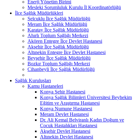
Enerji Yönetim Birimi
Mesleki Sorumluluk Kurulu İl Koordinatörlüğü
İlçe Sağlık Müdürlükleri
Selçuklu İlçe Sağlık Müdürlüğü
Meram İlçe Sağlık Müdürlüğü
Karatay İlçe Sağlık Müdürlüğü
Ahırlı Toplum Sağlığı Merkezi
Akören Entegre İlçe Devlet Hastanesi
Akşehir İlçe Sağlık Müdürlüğü
Altınekin Entegre İlçe Devlet Hastanesi
Beyşehir İlçe Sağlık Müdürlüğü
Bozkır Toplum Sağlığı Merkezi
Cihanbeyli İlçe Sağlık Müdürlüğü
Sağlık Kuruluşları
Kamu Hastaneleri
Konya Şehir Hastanesi
Konya Sağlık Bilimleri Üniversitesi Beyhekim
Eğitim ve Araştırma Hastanesi
Konya Numune Hastanesi
Meram Devlet Hastanesi
Dr. Ali Kemal Belviranlı Kadın Doğum ve
Çocuk Hastalıkları Hastanesi
Akşehir Devlet Hastanesi
Altınekin Devlet Hastanesi