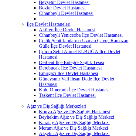
Beyşehir Devlet Hastanesi
Bozkır Devlet Hastanesi
Cihanbeyli Devlet Hastanesi
İlçe Devlet Hastaneleri
Akören İlçe Devlet Hastanesi
Cihanbeyli Yeniceoba İlçe Devlet Hastanesi
Çeltik Şehit Jandarma Uzman Çavuş Ramazan
Gülle İlçe Devlet Hastanesi
Çumra Şehit Ahmet ELBUĞA İlçe Devlet
Hastanesi
Derbent İlçe Entegre Sağlık Tesisi
Derebucak İlçe Devlet Hastanesi
Emirgazi İlçe Devlet Hastanesi
Güneysınır Vali İhsan Dede İlçe Devlet
Hastanesi
Kulu Ömeranlı İlçe Devlet Hastanesi
Taşkent İlçe Devlet Hastanesi
Ağız ve Diş Sağlığı Merkezleri
Konya Ağız ve Diş Sağlığı Hastanesi
Beyhekim Ağız ve Diş Sağlığı Merkezi
Karatay Ağız ve Diş Sağlığı Merkezi
Meram Ağız ve Diş Sağlığı Merkezi
Akşehir Ağız ve Diş Sağlığı Merkezi