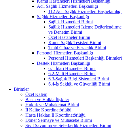
Kamu Hastaneleri Hizmetleri Başkanlığı
Acil Sağlık Hizmetleri Başkanlığı
112 Acil Sağlık Hizmetleri Başhekimliği
Sağlık Hizmetleri Başkanlığı
Sağlık Hizmetleri Birimi
Sağlık Hizmetleri İzleme Değerlendirme
ve Denetim Birimi
Özel Hastaneler Birimi
Kamu Sağlık Tesisleri Birimi
Tıbbi Cihaz ve Eczacılık Birimi
Personel Hizmetleri Başkanlığı
Personel Hizmetleri Başkanlığı Birimleri
Destek Hizmetleri Başkanlığı
6.1-İdari Hizmetler Birimi
6.2-Mali Hizmetler Birimi
6.3-Sağlık Bilgi Sistemleri Birimi
6.4-İş Sağlığı ve Güvenliği Birimi
Birimler
Özel Kalem
Basın ve Halkla İlişkiler
Hukuk ve Muhakemat Birimi
İl Kalite Koordinatörlüğü
Hasta Hakları İl Koordinatörlüğü
Döner Sermaye ve Muhasebe Birimi
Sivil Savunma ve Seferberlik Hizmetleri Birimi