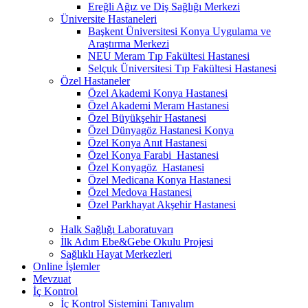
Ereğli Ağız ve Diş Sağlığı Merkezi
Üniversite Hastaneleri
Başkent Üniversitesi Konya Uygulama ve
Araştırma Merkezi
NEU Meram Tıp Fakültesi Hastanesi
Selçuk Üniversitesi Tıp Fakültesi Hastanesi
Özel Hastaneler
Özel Akademi Konya Hastanesi
Özel Akademi Meram Hastanesi
Özel Büyükşehir Hastanesi
Özel Dünyagöz Hastanesi Konya
Özel Konya Anıt Hastanesi
Özel Konya Farabi Hastanesi
Özel Konyagöz Hastanesi
Özel Medicana Konya Hastanesi
Özel Medova Hastanesi
Özel Parkhayat Akşehir Hastanesi
Halk Sağlığı Laboratuvarı
İlk Adım Ebe&Gebe Okulu Projesi
Sağlıklı Hayat Merkezleri
Online İşlemler
Mevzuat
İç Kontrol
İç Kontrol Sistemini Tanıyalım