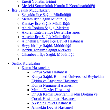
Enerji Yönetim Birimi
Mesleki Sorumluluk Kurulu İl Koordinatörlüğü
İlçe Sağlık Müdürlükleri
Selçuklu İlçe Sağlık Müdürlüğü
Meram İlçe Sağlık Müdürlüğü
Karatay İlçe Sağlık Müdürlüğü
Ahırlı Toplum Sağlığı Merkezi
Akören Entegre İlçe Devlet Hastanesi
Akşehir İlçe Sağlık Müdürlüğü
Altınekin Entegre İlçe Devlet Hastanesi
Beyşehir İlçe Sağlık Müdürlüğü
Bozkır Toplum Sağlığı Merkezi
Cihanbeyli İlçe Sağlık Müdürlüğü
Sağlık Kuruluşları
Kamu Hastaneleri
Konya Şehir Hastanesi
Konya Sağlık Bilimleri Üniversitesi Beyhekim
Eğitim ve Araştırma Hastanesi
Konya Numune Hastanesi
Meram Devlet Hastanesi
Dr. Ali Kemal Belviranlı Kadın Doğum ve
Çocuk Hastalıkları Hastanesi
Akşehir Devlet Hastanesi
Altınekin Devlet Hastanesi