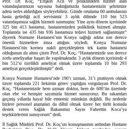
Prof. Dr. Koç, “Erişkin Acil ve poliklinikten hizmet alan
vatandaşlarımızın sayısına baktığımızda hastanemizin şehrimize
adeta nefes aldırdığını söyleyebiliriz. Günde ortalama 60 ambulansın
hasta getirdiği acil servisimiz 3 aylık dilimde 110 bin 523
vatandaşımıza sağlık hizmeti sunmuştur. Yine aynı dönem içerisinde
325 bin 413 hastamız, hastanemizden poliklinik hizmeti almıştır.
Toplamda ise 435 bin 936 hastamıza tedavi hizmeti sağlanmıştır”
diyerek Numune Hastanesi’nin Konya sağlığı adına son derece
önemli hizmetlere imza attığını söyledi.
Konya Numune
Hastanesi’nin kornea nakli gerçekleştiren tek kamu hastanesi
olduğunun da altını çizen Prof. Dr. Koç, “Hastanemizde son derece
zorlu ameliyatlar başarı ile yapılmaktadır. 3 aylık dönem içerisinde 4
bin 512’si özellikli ameliyat olmak üzere toplamda 10 bin 293
ameliyat gerçekleştirilmiştir” dedi.
Konya Numune Hastanesi’nde 190’ı uzman, 31’i pratisyen olmak
üzere toplamda 221 hekimin görev yaptığını vurgulayan Prof. Dr.
Koç, “Hastanemizde hem uzman doktor, hem de 600’ün üzerinde
olan ebe ve hemşire sayımızla hizmet sunuyoruz. Bu rakamları
geçmiş yıllarda hayal bile etmemiz mümkün değildi. Bu nedenle
bizlere personel atamaları da dâhil olmak üzere her türlü konuda
destek veren Sağlık Bakanımız Sayın Fahrettin Koca’ya
teşekkürlerimi sunuyorum” dedi.
İl Sağlık Müdürü Prof. Dr. Koç’un konuşmasının ardından Hastane