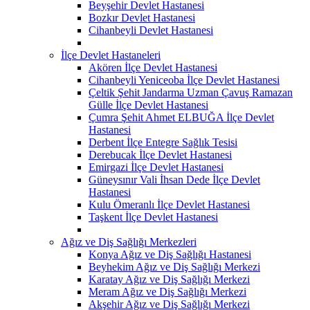
Beyşehir Devlet Hastanesi
Bozkır Devlet Hastanesi
Cihanbeyli Devlet Hastanesi
İlçe Devlet Hastaneleri
Akören İlçe Devlet Hastanesi
Cihanbeyli Yeniceoba İlçe Devlet Hastanesi
Çeltik Şehit Jandarma Uzman Çavuş Ramazan
Gülle İlçe Devlet Hastanesi
Çumra Şehit Ahmet ELBUĞA İlçe Devlet
Hastanesi
Derbent İlçe Entegre Sağlık Tesisi
Derebucak İlçe Devlet Hastanesi
Emirgazi İlçe Devlet Hastanesi
Güneysınır Vali İhsan Dede İlçe Devlet
Hastanesi
Kulu Ömeranlı İlçe Devlet Hastanesi
Taşkent İlçe Devlet Hastanesi
Ağız ve Diş Sağlığı Merkezleri
Konya Ağız ve Diş Sağlığı Hastanesi
Beyhekim Ağız ve Diş Sağlığı Merkezi
Karatay Ağız ve Diş Sağlığı Merkezi
Meram Ağız ve Diş Sağlığı Merkezi
Akşehir Ağız ve Diş Sağlığı Merkezi