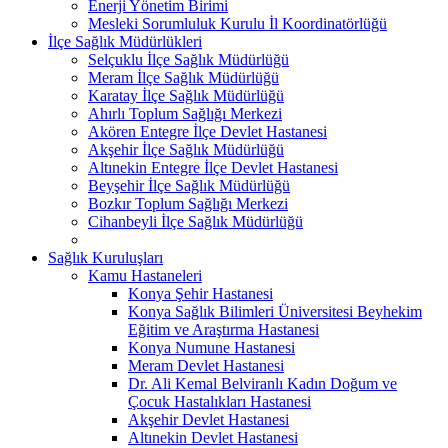
Enerji Yönetim Birimi
Mesleki Sorumluluk Kurulu İl Koordinatörlüğü
İlçe Sağlık Müdürlükleri
Selçuklu İlçe Sağlık Müdürlüğü
Meram İlçe Sağlık Müdürlüğü
Karatay İlçe Sağlık Müdürlüğü
Ahırlı Toplum Sağlığı Merkezi
Akören Entegre İlçe Devlet Hastanesi
Akşehir İlçe Sağlık Müdürlüğü
Altınekin Entegre İlçe Devlet Hastanesi
Beyşehir İlçe Sağlık Müdürlüğü
Bozkır Toplum Sağlığı Merkezi
Cihanbeyli İlçe Sağlık Müdürlüğü
Sağlık Kuruluşları
Kamu Hastaneleri
Konya Şehir Hastanesi
Konya Sağlık Bilimleri Üniversitesi Beyhekim
Eğitim ve Araştırma Hastanesi
Konya Numune Hastanesi
Meram Devlet Hastanesi
Dr. Ali Kemal Belviranlı Kadın Doğum ve
Çocuk Hastalıkları Hastanesi
Akşehir Devlet Hastanesi
Altınekin Devlet Hastanesi