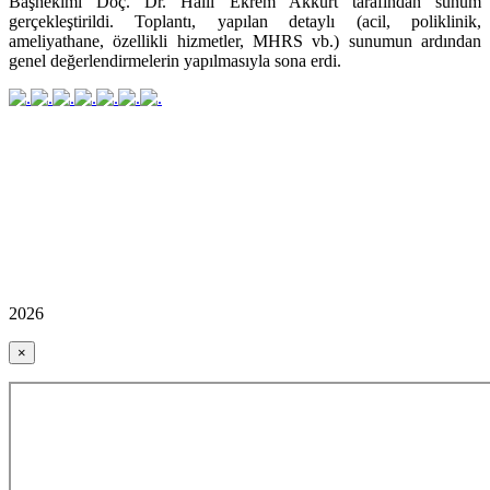
Başhekimi Doç. Dr. Halil Ekrem Akkurt tarafından sunum
gerçekleştirildi. Toplantı, yapılan detaylı (acil, poliklinik,
ameliyathane, özellikli hizmetler, MHRS vb.) sunumun ardından
genel değerlendirmelerin yapılmasıyla sona erdi.
2026
×