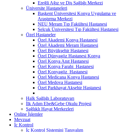
Ereğli Ağız ve Diş Sağlığı Merkezi
Üniversite Hastaneleri
Başkent Üniversitesi Konya Uygulama ve
Araştırma Merkezi
NEU Meram Tıp Fakültesi Hastanesi
Selçuk Üniversitesi Tıp Fakültesi Hastanesi
Özel Hastaneler
Özel Akademi Konya Hastanesi
Özel Akademi Meram Hastanesi
Özel Büyükşehir Hastanesi
Özel Dünyagöz Hastanesi Konya
Özel Konya Anıt Hastanesi
Özel Konya Farabi Hastanesi
Özel Konyagöz Hastanesi
Özel Medicana Konya Hastanesi
Özel Medova Hastanesi
Özel Parkhayat Akşehir Hastanesi
Halk Sağlığı Laboratuvarı
İlk Adım Ebe&Gebe Okulu Projesi
Sağlıklı Hayat Merkezleri
Online İşlemler
Mevzuat
İç Kontrol
İç Kontrol Sistemini Tanıyalım