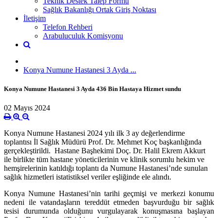
Teknik Destek Talep Formu
Sağlık Bakanlığı Ortak Giriş Noktası
İletişim
Telefon Rehberi
Arabuluculuk Komisyonu
Konya Numune Hastanesi 3 Ayda ...
Konya Numune Hastanesi 3 Ayda 436 Bin Hastaya Hizmet sundu
02 Mayıs 2024
Konya Numune Hastanesi 2024 yılı ilk 3 ay değerlendirme
toplantısı İl Sağlık Müdürü Prof. Dr. Mehmet Koç başkanlığında
gerçekleştirildi. Hastane Başhekimi Doç. Dr. Halil Ekrem Akkurt
ile birlikte tüm hastane yöneticilerinin ve klinik sorumlu hekim ve
hemşirelerinin katıldığı toplantı da Numune Hastanesi’nde sunulan
sağlık hizmetleri istatistiksel veriler eşliğinde ele alındı.
Konya Numune Hastanesi’nin tarihi geçmişi ve merkezi konumu
nedeni ile vatandaşların tereddüt etmeden başvurduğu bir sağlık
tesisi durumunda olduğunu vurgulayarak konuşmasına başlayan