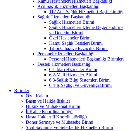
Kamu Hastaneleri Hizmetleri Başkanlığı
Acil Sağlık Hizmetleri Başkanlığı
112 Acil Sağlık Hizmetleri Başhekimliği
Sağlık Hizmetleri Başkanlığı
Sağlık Hizmetleri Birimi
Sağlık Hizmetleri İzleme Değerlendirme
ve Denetim Birimi
Özel Hastaneler Birimi
Kamu Sağlık Tesisleri Birimi
Tıbbi Cihaz ve Eczacılık Birimi
Personel Hizmetleri Başkanlığı
Personel Hizmetleri Başkanlığı Birimleri
Destek Hizmetleri Başkanlığı
6.1-İdari Hizmetler Birimi
6.2-Mali Hizmetler Birimi
6.3-Sağlık Bilgi Sistemleri Birimi
6.4-İş Sağlığı ve Güvenliği Birimi
Birimler
Özel Kalem
Basın ve Halkla İlişkiler
Hukuk ve Muhakemat Birimi
İl Kalite Koordinatörlüğü
Hasta Hakları İl Koordinatörlüğü
Döner Sermaye ve Muhasebe Birimi
Sivil Savunma ve Seferberlik Hizmetleri Birimi