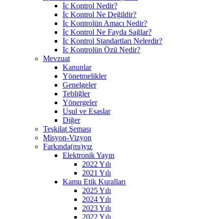
İç Kontrol Nedir?
İç Kontrol Ne Değildir?
İç Kontrolün Amacı Nedir?
İç Kontrol Ne Fayda Sağlar?
İç Kontrol Standartları Nelerdir?
İç Kontrolün Özü Nedir?
Mevzuat
Kanunlar
Yönetmelikler
Genelgeler
Tebliğler
Yönergeler
Usul ve Esaslar
Diğer
Teşkilat Şeması
Misyon-Vizyon
Farkında(mı)yız
Elektronik Yayın
2022 Yılı
2021 Yılı
Kamu Etik Kuralları
2025 Yılı
2024 Yılı
2023 Yılı
2022 Yılı