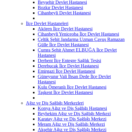
Beyşehir Devlet Hastanesi
Bozkır Devlet Hastanesi
Cihanbeyli Devlet Hastanesi
İlçe Devlet Hastaneleri
Akören İlçe Devlet Hastanesi
Cihanbeyli Yeniceoba İlçe Devlet Hastanesi
Çeltik Şehit Jandarma Uzman Çavuş Ramazan
Gülle İlçe Devlet Hastanesi
Çumra Şehit Ahmet ELBUĞA İlçe Devlet
Hastanesi
Derbent İlçe Entegre Sağlık Tesisi
Derebucak İlçe Devlet Hastanesi
Emirgazi İlçe Devlet Hastanesi
Güneysınır Vali İhsan Dede İlçe Devlet
Hastanesi
Kulu Ömeranlı İlçe Devlet Hastanesi
Taşkent İlçe Devlet Hastanesi
Ağız ve Diş Sağlığı Merkezleri
Konya Ağız ve Diş Sağlığı Hastanesi
Beyhekim Ağız ve Diş Sağlığı Merkezi
Karatay Ağız ve Diş Sağlığı Merkezi
Meram Ağız ve Diş Sağlığı Merkezi
Akşehir Ağız ve Diş Sağlığı Merkezi