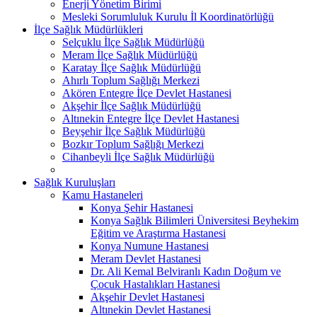
Enerji Yönetim Birimi
Mesleki Sorumluluk Kurulu İl Koordinatörlüğü
İlçe Sağlık Müdürlükleri
Selçuklu İlçe Sağlık Müdürlüğü
Meram İlçe Sağlık Müdürlüğü
Karatay İlçe Sağlık Müdürlüğü
Ahırlı Toplum Sağlığı Merkezi
Akören Entegre İlçe Devlet Hastanesi
Akşehir İlçe Sağlık Müdürlüğü
Altınekin Entegre İlçe Devlet Hastanesi
Beyşehir İlçe Sağlık Müdürlüğü
Bozkır Toplum Sağlığı Merkezi
Cihanbeyli İlçe Sağlık Müdürlüğü
Sağlık Kuruluşları
Kamu Hastaneleri
Konya Şehir Hastanesi
Konya Sağlık Bilimleri Üniversitesi Beyhekim
Eğitim ve Araştırma Hastanesi
Konya Numune Hastanesi
Meram Devlet Hastanesi
Dr. Ali Kemal Belviranlı Kadın Doğum ve
Çocuk Hastalıkları Hastanesi
Akşehir Devlet Hastanesi
Altınekin Devlet Hastanesi