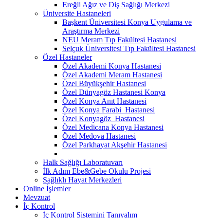
Ereğli Ağız ve Diş Sağlığı Merkezi
Üniversite Hastaneleri
Başkent Üniversitesi Konya Uygulama ve
Araştırma Merkezi
NEU Meram Tıp Fakültesi Hastanesi
Selçuk Üniversitesi Tıp Fakültesi Hastanesi
Özel Hastaneler
Özel Akademi Konya Hastanesi
Özel Akademi Meram Hastanesi
Özel Büyükşehir Hastanesi
Özel Dünyagöz Hastanesi Konya
Özel Konya Anıt Hastanesi
Özel Konya Farabi Hastanesi
Özel Konyagöz Hastanesi
Özel Medicana Konya Hastanesi
Özel Medova Hastanesi
Özel Parkhayat Akşehir Hastanesi
Halk Sağlığı Laboratuvarı
İlk Adım Ebe&Gebe Okulu Projesi
Sağlıklı Hayat Merkezleri
Online İşlemler
Mevzuat
İç Kontrol
İç Kontrol Sistemini Tanıyalım