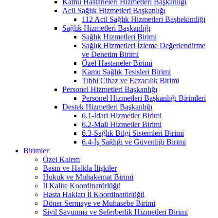
Kamu Hastaneleri Hizmetleri Başkanlığı
Acil Sağlık Hizmetleri Başkanlığı
112 Acil Sağlık Hizmetleri Başhekimliği
Sağlık Hizmetleri Başkanlığı
Sağlık Hizmetleri Birimi
Sağlık Hizmetleri İzleme Değerlendirme
ve Denetim Birimi
Özel Hastaneler Birimi
Kamu Sağlık Tesisleri Birimi
Tıbbi Cihaz ve Eczacılık Birimi
Personel Hizmetleri Başkanlığı
Personel Hizmetleri Başkanlığı Birimleri
Destek Hizmetleri Başkanlığı
6.1-İdari Hizmetler Birimi
6.2-Mali Hizmetler Birimi
6.3-Sağlık Bilgi Sistemleri Birimi
6.4-İş Sağlığı ve Güvenliği Birimi
Birimler
Özel Kalem
Basın ve Halkla İlişkiler
Hukuk ve Muhakemat Birimi
İl Kalite Koordinatörlüğü
Hasta Hakları İl Koordinatörlüğü
Döner Sermaye ve Muhasebe Birimi
Sivil Savunma ve Seferberlik Hizmetleri Birimi