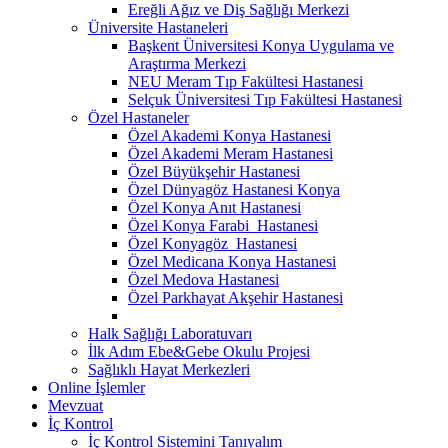
Ereğli Ağız ve Diş Sağlığı Merkezi
Üniversite Hastaneleri
Başkent Üniversitesi Konya Uygulama ve
Araştırma Merkezi
NEU Meram Tıp Fakültesi Hastanesi
Selçuk Üniversitesi Tıp Fakültesi Hastanesi
Özel Hastaneler
Özel Akademi Konya Hastanesi
Özel Akademi Meram Hastanesi
Özel Büyükşehir Hastanesi
Özel Dünyagöz Hastanesi Konya
Özel Konya Anıt Hastanesi
Özel Konya Farabi Hastanesi
Özel Konyagöz Hastanesi
Özel Medicana Konya Hastanesi
Özel Medova Hastanesi
Özel Parkhayat Akşehir Hastanesi
Halk Sağlığı Laboratuvarı
İlk Adım Ebe&Gebe Okulu Projesi
Sağlıklı Hayat Merkezleri
Online İşlemler
Mevzuat
İç Kontrol
İç Kontrol Sistemini Tanıyalım