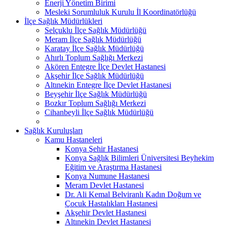
Enerji Yönetim Birimi
Mesleki Sorumluluk Kurulu İl Koordinatörlüğü
İlçe Sağlık Müdürlükleri
Selçuklu İlçe Sağlık Müdürlüğü
Meram İlçe Sağlık Müdürlüğü
Karatay İlçe Sağlık Müdürlüğü
Ahırlı Toplum Sağlığı Merkezi
Akören Entegre İlçe Devlet Hastanesi
Akşehir İlçe Sağlık Müdürlüğü
Altınekin Entegre İlçe Devlet Hastanesi
Beyşehir İlçe Sağlık Müdürlüğü
Bozkır Toplum Sağlığı Merkezi
Cihanbeyli İlçe Sağlık Müdürlüğü
Sağlık Kuruluşları
Kamu Hastaneleri
Konya Şehir Hastanesi
Konya Sağlık Bilimleri Üniversitesi Beyhekim
Eğitim ve Araştırma Hastanesi
Konya Numune Hastanesi
Meram Devlet Hastanesi
Dr. Ali Kemal Belviranlı Kadın Doğum ve
Çocuk Hastalıkları Hastanesi
Akşehir Devlet Hastanesi
Altınekin Devlet Hastanesi