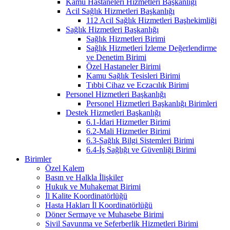
Kamu Hastaneleri Hizmetleri Başkanlığı
Acil Sağlık Hizmetleri Başkanlığı
112 Acil Sağlık Hizmetleri Başhekimliği
Sağlık Hizmetleri Başkanlığı
Sağlık Hizmetleri Birimi
Sağlık Hizmetleri İzleme Değerlendirme
ve Denetim Birimi
Özel Hastaneler Birimi
Kamu Sağlık Tesisleri Birimi
Tıbbi Cihaz ve Eczacılık Birimi
Personel Hizmetleri Başkanlığı
Personel Hizmetleri Başkanlığı Birimleri
Destek Hizmetleri Başkanlığı
6.1-İdari Hizmetler Birimi
6.2-Mali Hizmetler Birimi
6.3-Sağlık Bilgi Sistemleri Birimi
6.4-İş Sağlığı ve Güvenliği Birimi
Birimler
Özel Kalem
Basın ve Halkla İlişkiler
Hukuk ve Muhakemat Birimi
İl Kalite Koordinatörlüğü
Hasta Hakları İl Koordinatörlüğü
Döner Sermaye ve Muhasebe Birimi
Sivil Savunma ve Seferberlik Hizmetleri Birimi