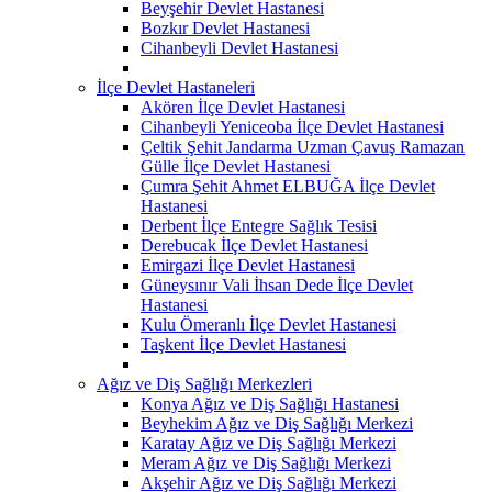
Beyşehir Devlet Hastanesi
Bozkır Devlet Hastanesi
Cihanbeyli Devlet Hastanesi
İlçe Devlet Hastaneleri
Akören İlçe Devlet Hastanesi
Cihanbeyli Yeniceoba İlçe Devlet Hastanesi
Çeltik Şehit Jandarma Uzman Çavuş Ramazan
Gülle İlçe Devlet Hastanesi
Çumra Şehit Ahmet ELBUĞA İlçe Devlet
Hastanesi
Derbent İlçe Entegre Sağlık Tesisi
Derebucak İlçe Devlet Hastanesi
Emirgazi İlçe Devlet Hastanesi
Güneysınır Vali İhsan Dede İlçe Devlet
Hastanesi
Kulu Ömeranlı İlçe Devlet Hastanesi
Taşkent İlçe Devlet Hastanesi
Ağız ve Diş Sağlığı Merkezleri
Konya Ağız ve Diş Sağlığı Hastanesi
Beyhekim Ağız ve Diş Sağlığı Merkezi
Karatay Ağız ve Diş Sağlığı Merkezi
Meram Ağız ve Diş Sağlığı Merkezi
Akşehir Ağız ve Diş Sağlığı Merkezi