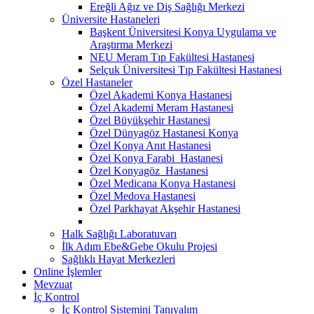
Ereğli Ağız ve Diş Sağlığı Merkezi
Üniversite Hastaneleri
Başkent Üniversitesi Konya Uygulama ve
Araştırma Merkezi
NEU Meram Tıp Fakültesi Hastanesi
Selçuk Üniversitesi Tıp Fakültesi Hastanesi
Özel Hastaneler
Özel Akademi Konya Hastanesi
Özel Akademi Meram Hastanesi
Özel Büyükşehir Hastanesi
Özel Dünyagöz Hastanesi Konya
Özel Konya Anıt Hastanesi
Özel Konya Farabi Hastanesi
Özel Konyagöz Hastanesi
Özel Medicana Konya Hastanesi
Özel Medova Hastanesi
Özel Parkhayat Akşehir Hastanesi
Halk Sağlığı Laboratuvarı
İlk Adım Ebe&Gebe Okulu Projesi
Sağlıklı Hayat Merkezleri
Online İşlemler
Mevzuat
İç Kontrol
İç Kontrol Sistemini Tanıyalım