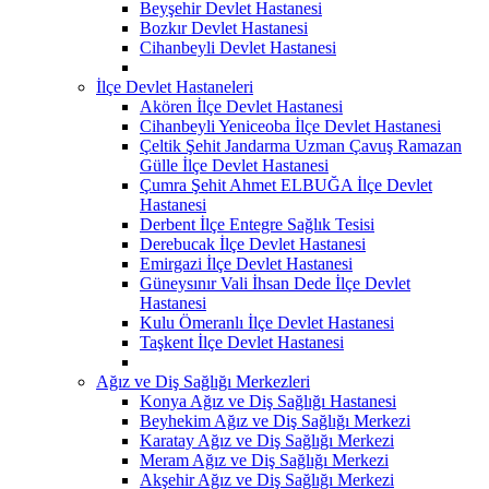
Beyşehir Devlet Hastanesi
Bozkır Devlet Hastanesi
Cihanbeyli Devlet Hastanesi
İlçe Devlet Hastaneleri
Akören İlçe Devlet Hastanesi
Cihanbeyli Yeniceoba İlçe Devlet Hastanesi
Çeltik Şehit Jandarma Uzman Çavuş Ramazan
Gülle İlçe Devlet Hastanesi
Çumra Şehit Ahmet ELBUĞA İlçe Devlet
Hastanesi
Derbent İlçe Entegre Sağlık Tesisi
Derebucak İlçe Devlet Hastanesi
Emirgazi İlçe Devlet Hastanesi
Güneysınır Vali İhsan Dede İlçe Devlet
Hastanesi
Kulu Ömeranlı İlçe Devlet Hastanesi
Taşkent İlçe Devlet Hastanesi
Ağız ve Diş Sağlığı Merkezleri
Konya Ağız ve Diş Sağlığı Hastanesi
Beyhekim Ağız ve Diş Sağlığı Merkezi
Karatay Ağız ve Diş Sağlığı Merkezi
Meram Ağız ve Diş Sağlığı Merkezi
Akşehir Ağız ve Diş Sağlığı Merkezi