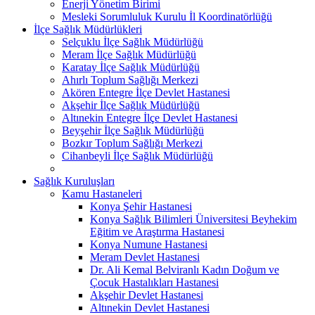
Enerji Yönetim Birimi
Mesleki Sorumluluk Kurulu İl Koordinatörlüğü
İlçe Sağlık Müdürlükleri
Selçuklu İlçe Sağlık Müdürlüğü
Meram İlçe Sağlık Müdürlüğü
Karatay İlçe Sağlık Müdürlüğü
Ahırlı Toplum Sağlığı Merkezi
Akören Entegre İlçe Devlet Hastanesi
Akşehir İlçe Sağlık Müdürlüğü
Altınekin Entegre İlçe Devlet Hastanesi
Beyşehir İlçe Sağlık Müdürlüğü
Bozkır Toplum Sağlığı Merkezi
Cihanbeyli İlçe Sağlık Müdürlüğü
Sağlık Kuruluşları
Kamu Hastaneleri
Konya Şehir Hastanesi
Konya Sağlık Bilimleri Üniversitesi Beyhekim
Eğitim ve Araştırma Hastanesi
Konya Numune Hastanesi
Meram Devlet Hastanesi
Dr. Ali Kemal Belviranlı Kadın Doğum ve
Çocuk Hastalıkları Hastanesi
Akşehir Devlet Hastanesi
Altınekin Devlet Hastanesi