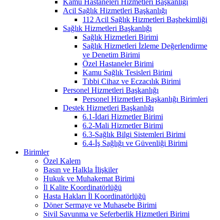
Kamu Hastaneleri Hizmetleri Başkanlığı
Acil Sağlık Hizmetleri Başkanlığı
112 Acil Sağlık Hizmetleri Başhekimliği
Sağlık Hizmetleri Başkanlığı
Sağlık Hizmetleri Birimi
Sağlık Hizmetleri İzleme Değerlendirme
ve Denetim Birimi
Özel Hastaneler Birimi
Kamu Sağlık Tesisleri Birimi
Tıbbi Cihaz ve Eczacılık Birimi
Personel Hizmetleri Başkanlığı
Personel Hizmetleri Başkanlığı Birimleri
Destek Hizmetleri Başkanlığı
6.1-İdari Hizmetler Birimi
6.2-Mali Hizmetler Birimi
6.3-Sağlık Bilgi Sistemleri Birimi
6.4-İş Sağlığı ve Güvenliği Birimi
Birimler
Özel Kalem
Basın ve Halkla İlişkiler
Hukuk ve Muhakemat Birimi
İl Kalite Koordinatörlüğü
Hasta Hakları İl Koordinatörlüğü
Döner Sermaye ve Muhasebe Birimi
Sivil Savunma ve Seferberlik Hizmetleri Birimi