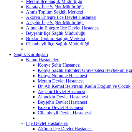
Meram İlçe Sağlık Müdürlüğü
Karatay İlçe Sağlık Müdürlüğü
Ahırlı Toplum Sağlığı Merkezi
Akören Entegre İlçe Devlet Hastanesi
Akşehir İlçe Sağlık Müdürlüğü
Altınekin Entegre İlçe Devlet Hastanesi
Beyşehir İlçe Sağlık Müdürlüğü
Bozkır Toplum Sağlığı Merkezi
Cihanbeyli İlçe Sağlık Müdürlüğü
Sağlık Kuruluşları
Kamu Hastaneleri
Konya Şehir Hastanesi
Konya Sağlık Bilimleri Üniversitesi Beyhekim Eği
Konya Numune Hastanesi
Meram Devlet Hastanesi
Dr. Ali Kemal Belviranlı Kadın Doğum ve Çocuk H
Akşehir Devlet Hastanesi
Altınekin Devlet Hastanesi
Beyşehir Devlet Hastanesi
Bozkır Devlet Hastanesi
Cihanbeyli Devlet Hastanesi
İlçe Devlet Hastaneleri
Akören İlçe Devlet Hastanesi