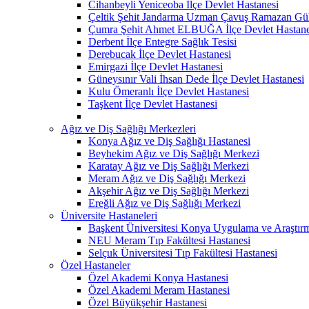
Cihanbeyli Yeniceoba İlçe Devlet Hastanesi
Çeltik Şehit Jandarma Uzman Çavuş Ramazan Güll
Çumra Şehit Ahmet ELBUĞA İlçe Devlet Hastane
Derbent İlçe Entegre Sağlık Tesisi
Derebucak İlçe Devlet Hastanesi
Emirgazi İlçe Devlet Hastanesi
Güneysınır Vali İhsan Dede İlçe Devlet Hastanesi
Kulu Ömeranlı İlçe Devlet Hastanesi
Taşkent İlçe Devlet Hastanesi
Ağız ve Diş Sağlığı Merkezleri
Konya Ağız ve Diş Sağlığı Hastanesi
Beyhekim Ağız ve Diş Sağlığı Merkezi
Karatay Ağız ve Diş Sağlığı Merkezi
Meram Ağız ve Diş Sağlığı Merkezi
Akşehir Ağız ve Diş Sağlığı Merkezi
Ereğli Ağız ve Diş Sağlığı Merkezi
Üniversite Hastaneleri
Başkent Üniversitesi Konya Uygulama ve Araştır
NEU Meram Tıp Fakültesi Hastanesi
Selçuk Üniversitesi Tıp Fakültesi Hastanesi
Özel Hastaneler
Özel Akademi Konya Hastanesi
Özel Akademi Meram Hastanesi
Özel Büyükşehir Hastanesi