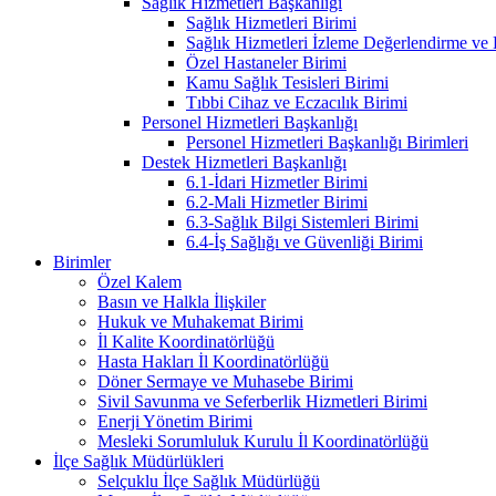
Sağlık Hizmetleri Başkanlığı
Sağlık Hizmetleri Birimi
Sağlık Hizmetleri İzleme Değerlendirme ve
Özel Hastaneler Birimi
Kamu Sağlık Tesisleri Birimi
Tıbbi Cihaz ve Eczacılık Birimi
Personel Hizmetleri Başkanlığı
Personel Hizmetleri Başkanlığı Birimleri
Destek Hizmetleri Başkanlığı
6.1-İdari Hizmetler Birimi
6.2-Mali Hizmetler Birimi
6.3-Sağlık Bilgi Sistemleri Birimi
6.4-İş Sağlığı ve Güvenliği Birimi
Birimler
Özel Kalem
Basın ve Halkla İlişkiler
Hukuk ve Muhakemat Birimi
İl Kalite Koordinatörlüğü
Hasta Hakları İl Koordinatörlüğü
Döner Sermaye ve Muhasebe Birimi
Sivil Savunma ve Seferberlik Hizmetleri Birimi
Enerji Yönetim Birimi
Mesleki Sorumluluk Kurulu İl Koordinatörlüğü
İlçe Sağlık Müdürlükleri
Selçuklu İlçe Sağlık Müdürlüğü