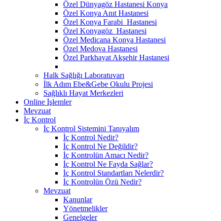
Özel Dünyagöz Hastanesi Konya
Özel Konya Anıt Hastanesi
Özel Konya Farabi Hastanesi
Özel Konyagöz Hastanesi
Özel Medicana Konya Hastanesi
Özel Medova Hastanesi
Özel Parkhayat Akşehir Hastanesi
Halk Sağlığı Laboratuvarı
İlk Adım Ebe&Gebe Okulu Projesi
Sağlıklı Hayat Merkezleri
Online İşlemler
Mevzuat
İç Kontrol
İç Kontrol Sistemini Tanıyalım
İç Kontrol Nedir?
İç Kontrol Ne Değildir?
İç Kontrolün Amacı Nedir?
İç Kontrol Ne Fayda Sağlar?
İç Kontrol Standartları Nelerdir?
İç Kontrolün Özü Nedir?
Mevzuat
Kanunlar
Yönetmelikler
Genelgeler