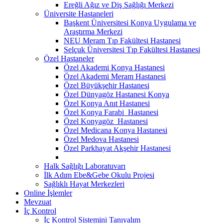
Ereğli Ağız ve Diş Sağlığı Merkezi
Üniversite Hastaneleri
Başkent Üniversitesi Konya Uygulama ve
Araştırma Merkezi
NEU Meram Tıp Fakültesi Hastanesi
Selçuk Üniversitesi Tıp Fakültesi Hastanesi
Özel Hastaneler
Özel Akademi Konya Hastanesi
Özel Akademi Meram Hastanesi
Özel Büyükşehir Hastanesi
Özel Dünyagöz Hastanesi Konya
Özel Konya Anıt Hastanesi
Özel Konya Farabi Hastanesi
Özel Konyagöz Hastanesi
Özel Medicana Konya Hastanesi
Özel Medova Hastanesi
Özel Parkhayat Akşehir Hastanesi
Halk Sağlığı Laboratuvarı
İlk Adım Ebe&Gebe Okulu Projesi
Sağlıklı Hayat Merkezleri
Online İşlemler
Mevzuat
İç Kontrol
İç Kontrol Sistemini Tanıyalım