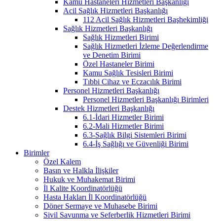
Kamu Hastaneleri Hizmetleri Başkanlığı
Acil Sağlık Hizmetleri Başkanlığı
112 Acil Sağlık Hizmetleri Başhekimliği
Sağlık Hizmetleri Başkanlığı
Sağlık Hizmetleri Birimi
Sağlık Hizmetleri İzleme Değerlendirme
ve Denetim Birimi
Özel Hastaneler Birimi
Kamu Sağlık Tesisleri Birimi
Tıbbi Cihaz ve Eczacılık Birimi
Personel Hizmetleri Başkanlığı
Personel Hizmetleri Başkanlığı Birimleri
Destek Hizmetleri Başkanlığı
6.1-İdari Hizmetler Birimi
6.2-Mali Hizmetler Birimi
6.3-Sağlık Bilgi Sistemleri Birimi
6.4-İş Sağlığı ve Güvenliği Birimi
Birimler
Özel Kalem
Basın ve Halkla İlişkiler
Hukuk ve Muhakemat Birimi
İl Kalite Koordinatörlüğü
Hasta Hakları İl Koordinatörlüğü
Döner Sermaye ve Muhasebe Birimi
Sivil Savunma ve Seferberlik Hizmetleri Birimi