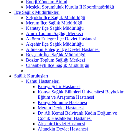
Enerji Yönetim Birimi
Mesleki Sorumluluk Kurulu İl Koordinatörlüğü
İlçe Sağlık Müdürlükleri
Selçuklu İlçe Sağlık Müdürlüğü
Meram İlçe Sağlık Müdürlüğü
Karatay İlçe Sağlık Müdürlüğü
Ahırlı Toplum Sağlığı Merkezi
Akören Entegre İlçe Devlet Hastanesi
Akşehir İlçe Sağlık Müdürlüğü
Altınekin Entegre İlçe Devlet Hastanesi
Beyşehir İlçe Sağlık Müdürlüğü
Bozkır Toplum Sağlığı Merkezi
Cihanbeyli İlçe Sağlık Müdürlüğü
Sağlık Kuruluşları
Kamu Hastaneleri
Konya Şehir Hastanesi
Konya Sağlık Bilimleri Üniversitesi Beyhekim
Eğitim ve Araştırma Hastanesi
Konya Numune Hastanesi
Meram Devlet Hastanesi
Dr. Ali Kemal Belviranlı Kadın Doğum ve
Çocuk Hastalıkları Hastanesi
Akşehir Devlet Hastanesi
Altınekin Devlet Hastanesi