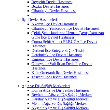
Beyşehir Devlet Hastanesi
Bozkır Devlet Hastanesi
Cihanbeyli Devlet Hastanesi
İlçe Devlet Hastaneleri
Akören İlçe Devlet Hastanesi
Cihanbeyli Yeniceoba İlçe Devlet Hastanesi
Çeltik Şehit Jandarma Uzman Çavuş Ramazan
Gülle İlçe Devlet Hastanesi
Çumra Şehit Ahmet ELBUĞA İlçe Devlet
Hastanesi
Derbent İlçe Entegre Sağlık Tesisi
Derebucak İlçe Devlet Hastanesi
Emirgazi İlçe Devlet Hastanesi
Güneysınır Vali İhsan Dede İlçe Devlet
Hastanesi
Kulu Ömeranlı İlçe Devlet Hastanesi
Taşkent İlçe Devlet Hastanesi
Ağız ve Diş Sağlığı Merkezleri
Konya Ağız ve Diş Sağlığı Hastanesi
Beyhekim Ağız ve Diş Sağlığı Merkezi
Karatay Ağız ve Diş Sağlığı Merkezi
Meram Ağız ve Diş Sağlığı Merkezi
Akşehir Ağız ve Diş Sağlığı Merkezi