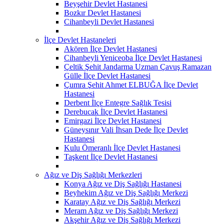
Beyşehir Devlet Hastanesi
Bozkır Devlet Hastanesi
Cihanbeyli Devlet Hastanesi
İlçe Devlet Hastaneleri
Akören İlçe Devlet Hastanesi
Cihanbeyli Yeniceoba İlçe Devlet Hastanesi
Çeltik Şehit Jandarma Uzman Çavuş Ramazan
Gülle İlçe Devlet Hastanesi
Çumra Şehit Ahmet ELBUĞA İlçe Devlet
Hastanesi
Derbent İlçe Entegre Sağlık Tesisi
Derebucak İlçe Devlet Hastanesi
Emirgazi İlçe Devlet Hastanesi
Güneysınır Vali İhsan Dede İlçe Devlet
Hastanesi
Kulu Ömeranlı İlçe Devlet Hastanesi
Taşkent İlçe Devlet Hastanesi
Ağız ve Diş Sağlığı Merkezleri
Konya Ağız ve Diş Sağlığı Hastanesi
Beyhekim Ağız ve Diş Sağlığı Merkezi
Karatay Ağız ve Diş Sağlığı Merkezi
Meram Ağız ve Diş Sağlığı Merkezi
Akşehir Ağız ve Diş Sağlığı Merkezi