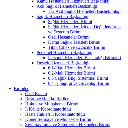
Kamu Hastaneleri Hizmetleri Başkanlığı
Acil Sağlık Hizmetleri Başkanlığı
112 Acil Sağlık Hizmetleri Başhekimliği
Sağlık Hizmetleri Başkanlığı
Sağlık Hizmetleri Birimi
Sağlık Hizmetleri İzleme Değerlendirme
ve Denetim Birimi
Özel Hastaneler Birimi
Kamu Sağlık Tesisleri Birimi
Tıbbi Cihaz ve Eczacılık Birimi
Personel Hizmetleri Başkanlığı
Personel Hizmetleri Başkanlığı Birimleri
Destek Hizmetleri Başkanlığı
6.1-İdari Hizmetler Birimi
6.2-Mali Hizmetler Birimi
6.3-Sağlık Bilgi Sistemleri Birimi
6.4-İş Sağlığı ve Güvenliği Birimi
Birimler
Özel Kalem
Basın ve Halkla İlişkiler
Hukuk ve Muhakemat Birimi
İl Kalite Koordinatörlüğü
Hasta Hakları İl Koordinatörlüğü
Döner Sermaye ve Muhasebe Birimi
Sivil Savunma ve Seferberlik Hizmetleri Birimi