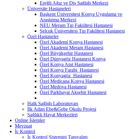
Ereğli Ağız ve Diş Sağlığı Merkezi
Üniversite Hastaneleri
Başkent Üniversitesi Konya Uygulama ve
Araştırma Merkezi
NEU Meram Tıp Fakültesi Hastanesi
Selçuk Üniversitesi Tıp Fakültesi Hastanesi
Özel Hastaneler
Özel Akademi Konya Hastanesi
Özel Akademi Meram Hastanesi
Özel Büyükşehir Hastanesi
Özel Dünyagöz Hastanesi Konya
Özel Konya Anıt Hastanesi
Özel Konya Farabi Hastanesi
Özel Konyagöz Hastanesi
Özel Medicana Konya Hastanesi
Özel Medova Hastanesi
Özel Parkhayat Akşehir Hastanesi
Halk Sağlığı Laboratuvarı
İlk Adım Ebe&Gebe Okulu Projesi
Sağlıklı Hayat Merkezleri
Online İşlemler
Mevzuat
İç Kontrol
İç Kontrol Sistemini Tanıyalım