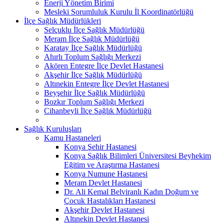
Enerji Yönetim Birimi
Mesleki Sorumluluk Kurulu İl Koordinatörlüğü
İlçe Sağlık Müdürlükleri
Selçuklu İlçe Sağlık Müdürlüğü
Meram İlçe Sağlık Müdürlüğü
Karatay İlçe Sağlık Müdürlüğü
Ahırlı Toplum Sağlığı Merkezi
Akören Entegre İlçe Devlet Hastanesi
Akşehir İlçe Sağlık Müdürlüğü
Altınekin Entegre İlçe Devlet Hastanesi
Beyşehir İlçe Sağlık Müdürlüğü
Bozkır Toplum Sağlığı Merkezi
Cihanbeyli İlçe Sağlık Müdürlüğü
Sağlık Kuruluşları
Kamu Hastaneleri
Konya Şehir Hastanesi
Konya Sağlık Bilimleri Üniversitesi Beyhekim
Eğitim ve Araştırma Hastanesi
Konya Numune Hastanesi
Meram Devlet Hastanesi
Dr. Ali Kemal Belviranlı Kadın Doğum ve
Çocuk Hastalıkları Hastanesi
Akşehir Devlet Hastanesi
Altınekin Devlet Hastanesi