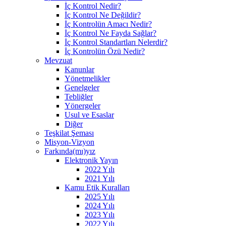
İç Kontrol Nedir?
İç Kontrol Ne Değildir?
İç Kontrolün Amacı Nedir?
İç Kontrol Ne Fayda Sağlar?
İç Kontrol Standartları Nelerdir?
İç Kontrolün Özü Nedir?
Mevzuat
Kanunlar
Yönetmelikler
Genelgeler
Tebliğler
Yönergeler
Usul ve Esaslar
Diğer
Teşkilat Şeması
Misyon-Vizyon
Farkında(mı)yız
Elektronik Yayın
2022 Yılı
2021 Yılı
Kamu Etik Kuralları
2025 Yılı
2024 Yılı
2023 Yılı
2022 Yılı