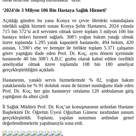
‘2024’de 3 Milyon 106 Bin Hastaya Sağlık Hizmeti’
Açıldığı günden bu yana Konya ve çevre illerdeki vatandaşlara
nitelikli sağlık hizmeti sunan Konya Şehir Hastanesi, 2024 yılında
715 bin 572’si acil servisten olmak üzere toplam 3 milyon 106 bin
hastaya tedavi hizmeti sağladı. 308’i yoğun bakım yatağı olmak
üzere toplamda 1.295 yatak kapasiteli hastanede, 494 hekim, 420
asistan, 1.590’ı ebe ve hemşire ile birlikte toplam 5.371 çalışanın
görev yaptığını ifade eden Prof. Dr. Koç, aynı dönem içerisinde
hastanede 40 bin 308’i A,B,C grubu olarak kabul edilen özellikli
ameliyatlar olmak üzere toplamda 108 bin 180 ameliyat
gerçekleştirildiğini açıkladı.
Hastanenin, yataklı servis hizmetlerinde % 82, yoğun bakım
yataklarında ise % 91 doluluk oranı ile hizmet sunduğunu ifade eden
Prof. Dr. Koç, her gün hastaneye ortalama 120 ambulansın giriş
yaptığının da altını çizdi
İl Sağlık Müdürü Prof. Dr. Koç’un konuşmasının ardından Hastane
Başhekimi
Dr. Öğretim Üyesi Oğuzhan Günenc
tarafından sunum
gerçekleştirildi. Toplantı, yapılan sunumun ardından genel
değerlendirmelerin yapılmasıyla sona erdi.