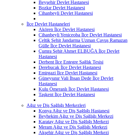
Beyşehir Devlet Hastanesi
Bozkır Devlet Hastanesi
Cihanbeyli Devlet Hastanesi
İlçe Devlet Hastaneleri
Akören İlçe Devlet Hastanesi
Cihanbeyli Yeniceoba İlçe Devlet Hastanesi
Çeltik Şehit Jandarma Uzman Çavuş Ramazan
Gülle İlçe Devlet Hastanesi
Çumra Şehit Ahmet ELBUĞA İlçe Devlet
Hastanesi
Derbent İlçe Entegre Sağlık Tesisi
Derebucak İlçe Devlet Hastanesi
Emirgazi İlçe Devlet Hastanesi
Güneysınır Vali İhsan Dede İlçe Devlet
Hastanesi
Kulu Ömeranlı İlçe Devlet Hastanesi
Taşkent İlçe Devlet Hastanesi
Ağız ve Diş Sağlığı Merkezleri
Konya Ağız ve Diş Sağlığı Hastanesi
Beyhekim Ağız ve Diş Sağlığı Merkezi
Karatay Ağız ve Diş Sağlığı Merkezi
Meram Ağız ve Diş Sağlığı Merkezi
Akşehir Ağız ve Diş Sağlığı Merkezi