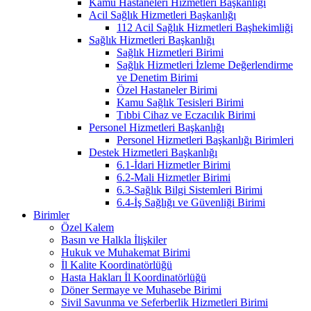
Kamu Hastaneleri Hizmetleri Başkanlığı
Acil Sağlık Hizmetleri Başkanlığı
112 Acil Sağlık Hizmetleri Başhekimliği
Sağlık Hizmetleri Başkanlığı
Sağlık Hizmetleri Birimi
Sağlık Hizmetleri İzleme Değerlendirme
ve Denetim Birimi
Özel Hastaneler Birimi
Kamu Sağlık Tesisleri Birimi
Tıbbi Cihaz ve Eczacılık Birimi
Personel Hizmetleri Başkanlığı
Personel Hizmetleri Başkanlığı Birimleri
Destek Hizmetleri Başkanlığı
6.1-İdari Hizmetler Birimi
6.2-Mali Hizmetler Birimi
6.3-Sağlık Bilgi Sistemleri Birimi
6.4-İş Sağlığı ve Güvenliği Birimi
Birimler
Özel Kalem
Basın ve Halkla İlişkiler
Hukuk ve Muhakemat Birimi
İl Kalite Koordinatörlüğü
Hasta Hakları İl Koordinatörlüğü
Döner Sermaye ve Muhasebe Birimi
Sivil Savunma ve Seferberlik Hizmetleri Birimi