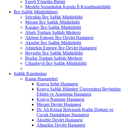
Enerji Yönetim Birimi
Mesleki Sorumluluk Kurulu İl Koordinatörlüğü
İlçe Sağlık Müdürlükleri
Selçuklu İlçe Sağlık Müdürlüğü
Meram İlçe Sağlık Müdürlüğü
Karatay İlçe Sağlık Müdürlüğü
Ahırlı Toplum Sağlığı Merkezi
Akören Entegre İlçe Devlet Hastanesi
Akşehir İlçe Sağlık Müdürlüğü
Altınekin Entegre İlçe Devlet Hastanesi
Beyşehir İlçe Sağlık Müdürlüğü
Bozkır Toplum Sağlığı Merkezi
Cihanbeyli İlçe Sağlık Müdürlüğü
Sağlık Kuruluşları
Kamu Hastaneleri
Konya Şehir Hastanesi
Konya Sağlık Bilimleri Üniversitesi Beyhekim
Eğitim ve Araştırma Hastanesi
Konya Numune Hastanesi
Meram Devlet Hastanesi
Dr. Ali Kemal Belviranlı Kadın Doğum ve
Çocuk Hastalıkları Hastanesi
Akşehir Devlet Hastanesi
Altınekin Devlet Hastanesi