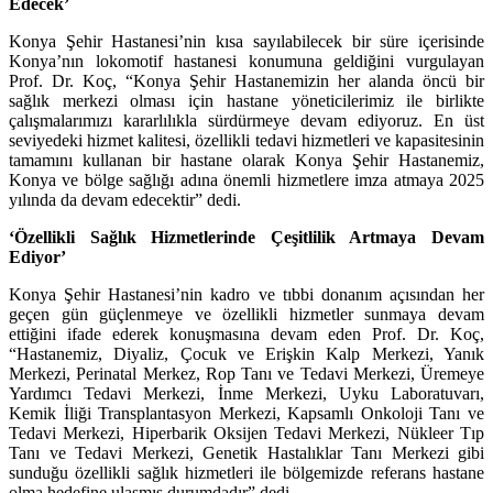
Edecek’
Konya Şehir Hastanesi’nin kısa sayılabilecek bir süre içerisinde
Konya’nın lokomotif hastanesi konumuna geldiğini vurgulayan
Prof. Dr. Koç, “Konya Şehir Hastanemizin her alanda öncü bir
sağlık merkezi olması için hastane yöneticilerimiz ile birlikte
çalışmalarımızı kararlılıkla sürdürmeye devam ediyoruz. En üst
seviyedeki hizmet kalitesi, özellikli tedavi hizmetleri ve kapasitesinin
tamamını kullanan bir hastane olarak Konya Şehir Hastanemiz,
Konya ve bölge sağlığı adına önemli hizmetlere imza atmaya 2025
yılında da devam edecektir” dedi.
‘Özellikli Sağlık Hizmetlerinde Çeşitlilik Artmaya Devam
Ediyor’
Konya Şehir Hastanesi’nin kadro ve tıbbi donanım açısından her
geçen gün güçlenmeye ve özellikli hizmetler sunmaya devam
ettiğini ifade ederek konuşmasına devam eden Prof. Dr. Koç,
“Hastanemiz,
Diyaliz, Çocuk ve Erişkin Kalp Merkezi, Yanık
Merkezi, Perinatal Merkez, Rop Tanı ve Tedavi Merkezi, Üremeye
Yardımcı Tedavi Merkezi, İnme Merkezi, Uyku Laboratuvarı,
Kemik İliği Transplantasyon Merkezi, Kapsamlı Onkoloji Tanı ve
Tedavi Merkezi, Hiperbarik Oksijen Tedavi Merkezi, Nükleer Tıp
Tanı ve Tedavi Merkezi, Genetik Hastalıklar Tanı Merkezi
gibi
sunduğu özellikli sağlık hizmetleri ile bölgemizde referans hastane
olma hedefine ulaşmış durumdadır” dedi.