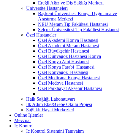
Ereğli Ağız ve Diş Sağlığı Merkezi
Üniversite Hastaneleri
Başkent Üniversitesi Konya Uygulama ve
Araştırma Merkezi
NEU Meram Tıp Fakültesi Hastanesi
Selçuk Üniversitesi Tıp Fakültesi Hastanesi
Özel Hastaneler
Özel Akademi Konya Hastanesi
Özel Akademi Meram Hastanesi
Özel Büyükşehir Hastanesi
Özel Dünyagöz Hastanesi Konya
Özel Konya Anıt Hastanesi
Özel Konya Farabi Hastanesi
Özel Konyagöz Hastanesi
Özel Medicana Konya Hastanesi
Özel Medova Hastanesi
Özel Parkhayat Akşehir Hastanesi
Halk Sağlığı Laboratuvarı
İlk Adım Ebe&Gebe Okulu Projesi
Sağlıklı Hayat Merkezleri
Online İşlemler
Mevzuat
İç Kontrol
İç Kontrol Sistemini Tanıyalım