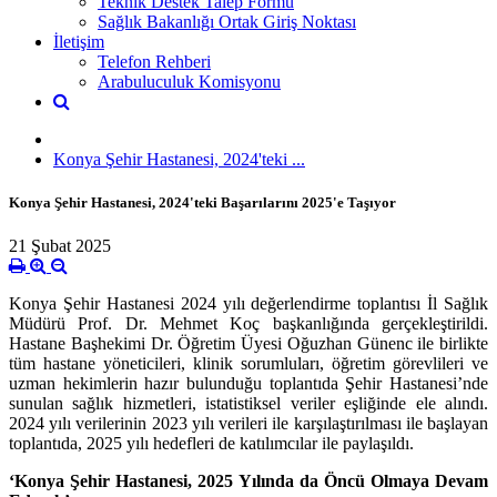
Teknik Destek Talep Formu
Sağlık Bakanlığı Ortak Giriş Noktası
İletişim
Telefon Rehberi
Arabuluculuk Komisyonu
Konya Şehir Hastanesi, 2024'teki ...
Konya Şehir Hastanesi, 2024'teki Başarılarını 2025'e Taşıyor
21 Şubat 2025
Konya Şehir Hastanesi 2024 yılı değerlendirme toplantısı İl Sağlık
Müdürü Prof. Dr. Mehmet Koç başkanlığında gerçekleştirildi.
Hastane Başhekimi Dr. Öğretim Üyesi Oğuzhan Günenc ile birlikte
tüm hastane yöneticileri, klinik sorumluları, öğretim görevlileri ve
uzman hekimlerin hazır bulunduğu toplantıda Şehir Hastanesi’nde
sunulan sağlık hizmetleri, istatistiksel veriler eşliğinde ele alındı.
2024 yılı verilerinin 2023 yılı verileri ile karşılaştırılması ile başlayan
toplantıda, 2025 yılı hedefleri de katılımcılar ile paylaşıldı.
‘Konya Şehir Hastanesi, 2025 Yılında da Öncü Olmaya Devam