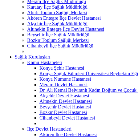
Meram İlçe Sağlık Müdürlüğü
Karatay İlçe Sağlık Müdürlüğü
Ahırlı Toplum Sağlığı Merkezi
Akören Entegre İlçe Devlet Hastanesi
Akşehir İlçe Sağlık Müdürlüğü
Altınekin Entegre İlçe Devlet Hastanesi
Beyşehir İlçe Sağlık Müdürlüğü
Bozkır Toplum Sağlığı Merkezi
Cihanbeyli İlçe Sağlık Müdürlüğü
Sağlık Kuruluşları
Kamu Hastaneleri
Konya Şehir Hastanesi
Konya Sağlık Bilimleri Üniversitesi Beyhekim Eği
Konya Numune Hastanesi
Meram Devlet Hastanesi
Dr. Ali Kemal Belviranlı Kadın Doğum ve Çocuk H
Akşehir Devlet Hastanesi
Altınekin Devlet Hastanesi
Beyşehir Devlet Hastanesi
Bozkır Devlet Hastanesi
Cihanbeyli Devlet Hastanesi
İlçe Devlet Hastaneleri
Akören İlçe Devlet Hastanesi