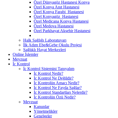
Özel Dünyagöz Hastanesi Konya
Özel Konya Anıt Hastanesi
Özel Konya Farabi Hastanesi
Özel Konyagöz Hastanesi
Özel Medicana Konya Hastanesi
Özel Medova Hastanesi
Özel Parkhayat Akşehir Hastanesi
Halk Sağlığı Laboratuvarı
İlk Adım Ebe&Gebe Okulu Projesi
Sağlıklı Hayat Merkezleri
Online İşlemler
Mevzuat
İç Kontrol
İç Kontrol Sistemini Tanıyalım
İç Kontrol Nedir?
İç Kontrol Ne Değildir?
İç Kontrolün Amacı Nedir?
İç Kontrol Ne Fayda Sağlar?
İç Kontrol Standartları Nelerdir?
İç Kontrolün Özü Nedir?
Mevzuat
Kanunlar
Yönetmelikler
Genelgeler