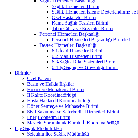
Sağlık Hizmetleri Başkanlığı
Sağlık Hizmetleri Birimi
Sağlık Hizmetleri İzleme Değerlendirme ve
Özel Hastaneler Birimi
Kamu Sağlık Tesisleri Birimi
Tıbbi Cihaz ve Eczacılık Birimi
Personel Hizmetleri Başkanlığı
Personel Hizmetleri Başkanlığı Birimleri
Destek Hizmetleri Başkanlığı
6.1-İdari Hizmetler Birimi
6.2-Mali Hizmetler Birimi
6.3-Sağlık Bilgi Sistemleri Birimi
6.4-İş Sağlığı ve Güvenliği Birimi
Birimler
Özel Kalem
Basın ve Halkla İlişkiler
Hukuk ve Muhakemat Birimi
İl Kalite Koordinatörlüğü
Hasta Hakları İl Koordinatörlüğü
Döner Sermaye ve Muhasebe Birimi
Sivil Savunma ve Seferberlik Hizmetleri Birimi
Enerji Yönetim Birimi
Mesleki Sorumluluk Kurulu İl Koordinatörlüğü
İlçe Sağlık Müdürlükleri
Selçuklu İlçe Sağlık Müdürlüğü