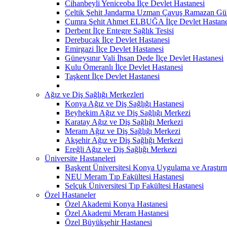
Cihanbeyli Yeniceoba İlçe Devlet Hastanesi
Çeltik Şehit Jandarma Uzman Çavuş Ramazan Güll
Çumra Şehit Ahmet ELBUĞA İlçe Devlet Hastane
Derbent İlçe Entegre Sağlık Tesisi
Derebucak İlçe Devlet Hastanesi
Emirgazi İlçe Devlet Hastanesi
Güneysınır Vali İhsan Dede İlçe Devlet Hastanesi
Kulu Ömeranlı İlçe Devlet Hastanesi
Taşkent İlçe Devlet Hastanesi
Ağız ve Diş Sağlığı Merkezleri
Konya Ağız ve Diş Sağlığı Hastanesi
Beyhekim Ağız ve Diş Sağlığı Merkezi
Karatay Ağız ve Diş Sağlığı Merkezi
Meram Ağız ve Diş Sağlığı Merkezi
Akşehir Ağız ve Diş Sağlığı Merkezi
Ereğli Ağız ve Diş Sağlığı Merkezi
Üniversite Hastaneleri
Başkent Üniversitesi Konya Uygulama ve Araştır
NEU Meram Tıp Fakültesi Hastanesi
Selçuk Üniversitesi Tıp Fakültesi Hastanesi
Özel Hastaneler
Özel Akademi Konya Hastanesi
Özel Akademi Meram Hastanesi
Özel Büyükşehir Hastanesi