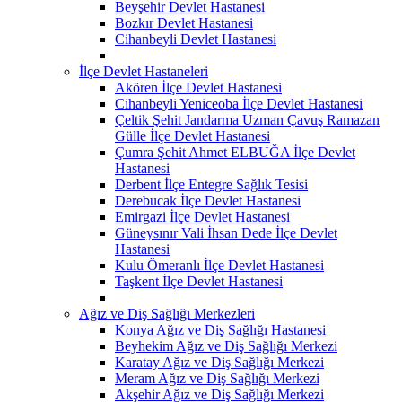
Beyşehir Devlet Hastanesi
Bozkır Devlet Hastanesi
Cihanbeyli Devlet Hastanesi
İlçe Devlet Hastaneleri
Akören İlçe Devlet Hastanesi
Cihanbeyli Yeniceoba İlçe Devlet Hastanesi
Çeltik Şehit Jandarma Uzman Çavuş Ramazan
Gülle İlçe Devlet Hastanesi
Çumra Şehit Ahmet ELBUĞA İlçe Devlet
Hastanesi
Derbent İlçe Entegre Sağlık Tesisi
Derebucak İlçe Devlet Hastanesi
Emirgazi İlçe Devlet Hastanesi
Güneysınır Vali İhsan Dede İlçe Devlet
Hastanesi
Kulu Ömeranlı İlçe Devlet Hastanesi
Taşkent İlçe Devlet Hastanesi
Ağız ve Diş Sağlığı Merkezleri
Konya Ağız ve Diş Sağlığı Hastanesi
Beyhekim Ağız ve Diş Sağlığı Merkezi
Karatay Ağız ve Diş Sağlığı Merkezi
Meram Ağız ve Diş Sağlığı Merkezi
Akşehir Ağız ve Diş Sağlığı Merkezi