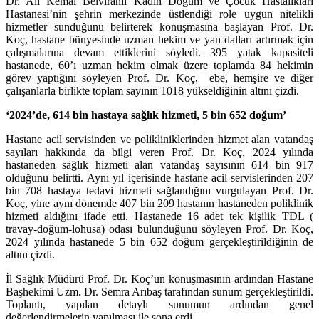
Dr. Ali Kemal Belviranlı Kadın Doğum ve Çocuk Hastalıkları
Hastanesi’nin şehrin merkezinde üstlendiği role uygun nitelikli
hizmetler sunduğunu belirterek konuşmasına başlayan Prof. Dr.
Koç, hastane bünyesinde uzman hekim ve yan dalları artırmak için
çalışmalarına devam ettiklerini söyledi. 395 yatak kapasiteli
hastanede, 60’ı uzman hekim olmak üzere toplamda 84 hekimin
görev yaptığını söyleyen Prof. Dr. Koç, ebe, hemşire ve diğer
çalışanlarla birlikte toplam sayının 1018 yükseldiğinin altını çizdi.
‘2024’de, 614 bin hastaya sağlık hizmeti, 5 bin 652 doğum’
Hastane acil servisinden ve polikliniklerinden hizmet alan vatandaş
sayıları hakkında da bilgi veren Prof. Dr. Koç, 2024 yılında
hastaneden sağlık hizmeti alan vatandaş sayısının 614 bin 917
olduğunu belirtti. Aynı yıl içerisinde hastane acil servislerinden 207
bin 708 hastaya tedavi hizmeti sağlandığını vurgulayan Prof. Dr.
Koç, yine aynı dönemde 407 bin 209 hastanın hastaneden poliklinik
hizmeti aldığını ifade etti. Hastanede 16 adet tek kişilik TDL (
travay-doğum-lohusa) odası bulunduğunu söyleyen Prof. Dr. Koç,
2024 yılında hastanede 5 bin 652 doğum gerçekleştirildiğinin de
altını çizdi.
İl Sağlık Müdürü Prof. Dr. Koç’un konuşmasının ardından Hastane
Başhekimi Uzm. Dr. Semra Arıbaş tarafından sunum gerçekleştirildi.
Toplantı, yapılan detaylı sunumun ardından genel
değerlendirmelerin yapılması ile sona erdi.