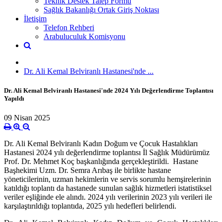
Teknik Destek Talep Formu
Sağlık Bakanlığı Ortak Giriş Noktası
İletişim
Telefon Rehberi
Arabuluculuk Komisyonu
Dr. Ali Kemal Belviranlı Hastanesi'nde ...
Dr. Ali Kemal Belviranlı Hastanesi'nde 2024 Yılı Değerlendirme Toplantısı
Yapıldı ​
09 Nisan 2025
Dr. Ali Kemal Belviranlı Kadın Doğum ve Çocuk Hastalıkları
Hastanesi 2024 yılı değerlendirme toplantısı İl Sağlık Müdürümüz
Prof. Dr. Mehmet Koç başkanlığında gerçekleştirildi. Hastane
Başhekimi Uzm. Dr. Semra Arıbaş ile birlikte hastane
yöneticilerinin, uzman hekimlerin ve servis sorumlu hemşirelerinin
katıldığı toplantı da hastanede sunulan sağlık hizmetleri istatistiksel
veriler eşliğinde ele alındı. 2024 yılı verilerinin 2023 yılı verileri ile
karşılaştırıldığı toplantıda, 2025 yılı hedefleri belirlendi.