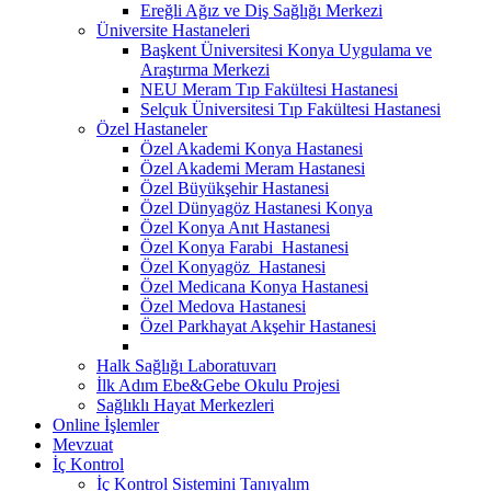
Ereğli Ağız ve Diş Sağlığı Merkezi
Üniversite Hastaneleri
Başkent Üniversitesi Konya Uygulama ve
Araştırma Merkezi
NEU Meram Tıp Fakültesi Hastanesi
Selçuk Üniversitesi Tıp Fakültesi Hastanesi
Özel Hastaneler
Özel Akademi Konya Hastanesi
Özel Akademi Meram Hastanesi
Özel Büyükşehir Hastanesi
Özel Dünyagöz Hastanesi Konya
Özel Konya Anıt Hastanesi
Özel Konya Farabi Hastanesi
Özel Konyagöz Hastanesi
Özel Medicana Konya Hastanesi
Özel Medova Hastanesi
Özel Parkhayat Akşehir Hastanesi
Halk Sağlığı Laboratuvarı
İlk Adım Ebe&Gebe Okulu Projesi
Sağlıklı Hayat Merkezleri
Online İşlemler
Mevzuat
İç Kontrol
İç Kontrol Sistemini Tanıyalım