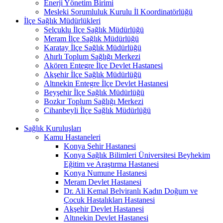
Enerji Yönetim Birimi
Mesleki Sorumluluk Kurulu İl Koordinatörlüğü
İlçe Sağlık Müdürlükleri
Selçuklu İlçe Sağlık Müdürlüğü
Meram İlçe Sağlık Müdürlüğü
Karatay İlçe Sağlık Müdürlüğü
Ahırlı Toplum Sağlığı Merkezi
Akören Entegre İlçe Devlet Hastanesi
Akşehir İlçe Sağlık Müdürlüğü
Altınekin Entegre İlçe Devlet Hastanesi
Beyşehir İlçe Sağlık Müdürlüğü
Bozkır Toplum Sağlığı Merkezi
Cihanbeyli İlçe Sağlık Müdürlüğü
Sağlık Kuruluşları
Kamu Hastaneleri
Konya Şehir Hastanesi
Konya Sağlık Bilimleri Üniversitesi Beyhekim
Eğitim ve Araştırma Hastanesi
Konya Numune Hastanesi
Meram Devlet Hastanesi
Dr. Ali Kemal Belviranlı Kadın Doğum ve
Çocuk Hastalıkları Hastanesi
Akşehir Devlet Hastanesi
Altınekin Devlet Hastanesi