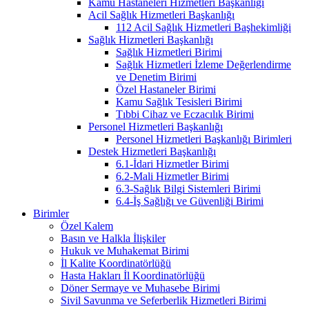
Kamu Hastaneleri Hizmetleri Başkanlığı
Acil Sağlık Hizmetleri Başkanlığı
112 Acil Sağlık Hizmetleri Başhekimliği
Sağlık Hizmetleri Başkanlığı
Sağlık Hizmetleri Birimi
Sağlık Hizmetleri İzleme Değerlendirme
ve Denetim Birimi
Özel Hastaneler Birimi
Kamu Sağlık Tesisleri Birimi
Tıbbi Cihaz ve Eczacılık Birimi
Personel Hizmetleri Başkanlığı
Personel Hizmetleri Başkanlığı Birimleri
Destek Hizmetleri Başkanlığı
6.1-İdari Hizmetler Birimi
6.2-Mali Hizmetler Birimi
6.3-Sağlık Bilgi Sistemleri Birimi
6.4-İş Sağlığı ve Güvenliği Birimi
Birimler
Özel Kalem
Basın ve Halkla İlişkiler
Hukuk ve Muhakemat Birimi
İl Kalite Koordinatörlüğü
Hasta Hakları İl Koordinatörlüğü
Döner Sermaye ve Muhasebe Birimi
Sivil Savunma ve Seferberlik Hizmetleri Birimi