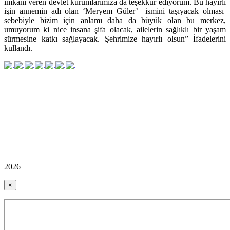
imkanı veren devlet kurumlarımıza da teşekkür ediyorum. Bu hayırlı
işin annemin adı olan ‘Meryem Güler’ ismini taşıyacak olması
sebebiyle bizim için anlamı daha da büyük olan bu merkez,
umuyorum ki nice insana şifa olacak, ailelerin sağlıklı bir yaşam
sürmesine katkı sağlayacak. Şehrimize hayırlı olsun” İfadelerini
kullandı.
2026
×