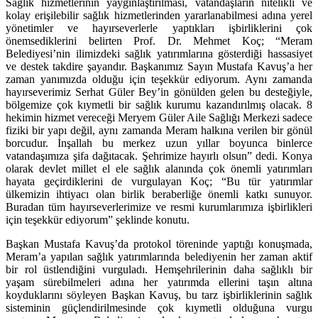
Sağlık hizmetlerinin yaygınlaştırılması, vatandaşların nitelikli ve
kolay erişilebilir sağlık hizmetlerinden yararlanabilmesi adına yerel
yönetimler ve hayırseverlerle yaptıkları işbirliklerini çok
önemsediklerini belirten Prof. Dr. Mehmet Koç; “Meram
Belediyesi’nin ilimizdeki sağlık yatırımlarına gösterdiği hassasiyet
ve destek takdire şayandır. Başkanımız Sayın Mustafa Kavuş’a her
zaman yanımızda olduğu için teşekkür ediyorum. Aynı zamanda
hayırseverimiz Serhat Güler Bey’in gönülden gelen bu desteğiyle,
bölgemize çok kıymetli bir sağlık kurumu kazandırılmış olacak. 8
hekimin hizmet vereceği Meryem Güler Aile Sağlığı Merkezi sadece
fiziki bir yapı değil, aynı zamanda Meram halkına verilen bir gönül
borcudur. İnşallah bu merkez uzun yıllar boyunca binlerce
vatandaşımıza şifa dağıtacak. Şehrimize hayırlı olsun” dedi. Konya
olarak devlet millet el ele sağlık alanında çok önemli yatırımları
hayata geçirdiklerini de vurgulayan Koç; “Bu tür yatırımlar
ülkemizin ihtiyacı olan birlik beraberliğe önemli katkı sunuyor.
Buradan tüm hayırseverlerimize ve resmi kurumlarımıza işbirlikleri
için teşekkür ediyorum” şeklinde konutu.
Başkan Mustafa Kavuş’da protokol töreninde yaptığı konuşmada,
Meram’a yapılan sağlık yatırımlarında belediyenin her zaman aktif
bir rol üstlendiğini vurguladı. Hemşehrilerinin daha sağlıklı bir
yaşam sürebilmeleri adına her yatırımda ellerini taşın altına
koyduklarını söyleyen Başkan Kavuş, bu tarz işbirliklerinin sağlık
sisteminin güçlendirilmesinde çok kıymetli olduğuna vurgu