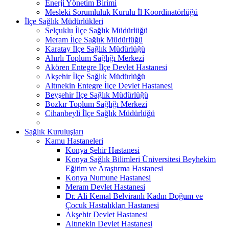
Enerji Yönetim Birimi
Mesleki Sorumluluk Kurulu İl Koordinatörlüğü
İlçe Sağlık Müdürlükleri
Selçuklu İlçe Sağlık Müdürlüğü
Meram İlçe Sağlık Müdürlüğü
Karatay İlçe Sağlık Müdürlüğü
Ahırlı Toplum Sağlığı Merkezi
Akören Entegre İlçe Devlet Hastanesi
Akşehir İlçe Sağlık Müdürlüğü
Altınekin Entegre İlçe Devlet Hastanesi
Beyşehir İlçe Sağlık Müdürlüğü
Bozkır Toplum Sağlığı Merkezi
Cihanbeyli İlçe Sağlık Müdürlüğü
Sağlık Kuruluşları
Kamu Hastaneleri
Konya Şehir Hastanesi
Konya Sağlık Bilimleri Üniversitesi Beyhekim
Eğitim ve Araştırma Hastanesi
Konya Numune Hastanesi
Meram Devlet Hastanesi
Dr. Ali Kemal Belviranlı Kadın Doğum ve
Çocuk Hastalıkları Hastanesi
Akşehir Devlet Hastanesi
Altınekin Devlet Hastanesi