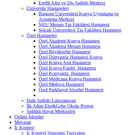
Ereğli Ağız ve Diş Sağlığı Merkezi
Üniversite Hastaneleri
Başkent Üniversitesi Konya Uygulama ve
Araştırma Merkezi
NEU Meram Tıp Fakültesi Hastanesi
Selçuk Üniversitesi Tıp Fakültesi Hastanesi
Özel Hastaneler
Özel Akademi Konya Hastanesi
Özel Akademi Meram Hastanesi
Özel Büyükşehir Hastanesi
Özel Dünyagöz Hastanesi Konya
Özel Konya Anıt Hastanesi
Özel Konya Farabi Hastanesi
Özel Konyagöz Hastanesi
Özel Medicana Konya Hastanesi
Özel Medova Hastanesi
Özel Parkhayat Akşehir Hastanesi
Halk Sağlığı Laboratuvarı
İlk Adım Ebe&Gebe Okulu Projesi
Sağlıklı Hayat Merkezleri
Online İşlemler
Mevzuat
İç Kontrol
İç Kontrol Sistemini Tanıyalım