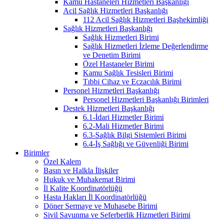
Kamu Hastaneleri Hizmetleri Başkanlığı
Acil Sağlık Hizmetleri Başkanlığı
112 Acil Sağlık Hizmetleri Başhekimliği
Sağlık Hizmetleri Başkanlığı
Sağlık Hizmetleri Birimi
Sağlık Hizmetleri İzleme Değerlendirme
ve Denetim Birimi
Özel Hastaneler Birimi
Kamu Sağlık Tesisleri Birimi
Tıbbi Cihaz ve Eczacılık Birimi
Personel Hizmetleri Başkanlığı
Personel Hizmetleri Başkanlığı Birimleri
Destek Hizmetleri Başkanlığı
6.1-İdari Hizmetler Birimi
6.2-Mali Hizmetler Birimi
6.3-Sağlık Bilgi Sistemleri Birimi
6.4-İş Sağlığı ve Güvenliği Birimi
Birimler
Özel Kalem
Basın ve Halkla İlişkiler
Hukuk ve Muhakemat Birimi
İl Kalite Koordinatörlüğü
Hasta Hakları İl Koordinatörlüğü
Döner Sermaye ve Muhasebe Birimi
Sivil Savunma ve Seferberlik Hizmetleri Birimi