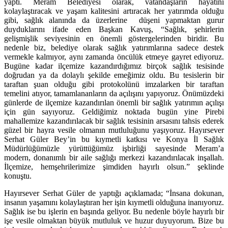
yaptı. Meram Belediyesi olarak, vatandaşların hayatını
kolaylaştıracak ve yaşam kalitesini artıracak her yatırımda olduğu
gibi, sağlık alanında da üzerlerine düşeni yapmaktan gurur
duyduklarını ifade eden Başkan Kavuş, “Sağlık, şehirlerin
gelişmişlik seviyesinin en önemli göstergelerinden biridir. Bu
nedenle biz, belediye olarak sağlık yatırımlarına sadece destek
vermekle kalmıyor, aynı zamanda öncülük etmeye gayret ediyoruz.
Bugüne kadar ilçemize kazandırdığımız birçok sağlık tesisinde
doğrudan ya da dolaylı şekilde emeğimiz oldu. Bu tesislerin bir
taraftan şuan olduğu gibi protokolünü imzalarken bir taraftan
temelini atıyor, tamamlananların da açılışını yapıyoruz. Önümüzdeki
günlerde de ilçemize kazandırılan önemli bir sağlık yatırımın açılışı
için gün sayıyoruz. Geldiğimiz noktada bugün yine Pirebi
mahallemize kazandırılacak bir sağlık tesisinin arsasını tahsis ederek
güzel bir hayra vesile olmanın mutluluğunu yaşıyoruz. Hayırsever
Serhat Güler Bey’in bu kıymetli katkısı ve Konya İl Sağlık
Müdürlüğümüzle yürüttüğümüz işbirliği sayesinde Meram’a
modern, donanımlı bir aile sağlığı merkezi kazandırılacak inşallah.
İlçemize, hemşehrilerimize şimdiden hayırlı olsun.” şeklinde
konuştu.
Hayırsever Serhat Güler de yaptığı açıklamada; “İnsana dokunan,
insanın yaşamını kolaylaştıran her işin kıymetli olduğuna inanıyoruz.
Sağlık ise bu işlerin en başında geliyor. Bu nedenle böyle hayırlı bir
işe vesile olmaktan büyük mutluluk ve huzur duyuyorum. Bize bu