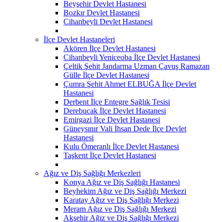
Beyşehir Devlet Hastanesi
Bozkır Devlet Hastanesi
Cihanbeyli Devlet Hastanesi
İlçe Devlet Hastaneleri
Akören İlçe Devlet Hastanesi
Cihanbeyli Yeniceoba İlçe Devlet Hastanesi
Çeltik Şehit Jandarma Uzman Çavuş Ramazan
Gülle İlçe Devlet Hastanesi
Çumra Şehit Ahmet ELBUĞA İlçe Devlet
Hastanesi
Derbent İlçe Entegre Sağlık Tesisi
Derebucak İlçe Devlet Hastanesi
Emirgazi İlçe Devlet Hastanesi
Güneysınır Vali İhsan Dede İlçe Devlet
Hastanesi
Kulu Ömeranlı İlçe Devlet Hastanesi
Taşkent İlçe Devlet Hastanesi
Ağız ve Diş Sağlığı Merkezleri
Konya Ağız ve Diş Sağlığı Hastanesi
Beyhekim Ağız ve Diş Sağlığı Merkezi
Karatay Ağız ve Diş Sağlığı Merkezi
Meram Ağız ve Diş Sağlığı Merkezi
Akşehir Ağız ve Diş Sağlığı Merkezi