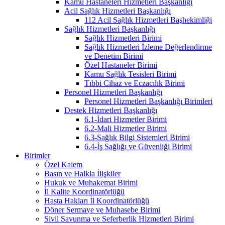
Kamu Hastaneleri Hizmetleri Başkanlığı
Acil Sağlık Hizmetleri Başkanlığı
112 Acil Sağlık Hizmetleri Başhekimliği
Sağlık Hizmetleri Başkanlığı
Sağlık Hizmetleri Birimi
Sağlık Hizmetleri İzleme Değerlendirme
ve Denetim Birimi
Özel Hastaneler Birimi
Kamu Sağlık Tesisleri Birimi
Tıbbi Cihaz ve Eczacılık Birimi
Personel Hizmetleri Başkanlığı
Personel Hizmetleri Başkanlığı Birimleri
Destek Hizmetleri Başkanlığı
6.1-İdari Hizmetler Birimi
6.2-Mali Hizmetler Birimi
6.3-Sağlık Bilgi Sistemleri Birimi
6.4-İş Sağlığı ve Güvenliği Birimi
Birimler
Özel Kalem
Basın ve Halkla İlişkiler
Hukuk ve Muhakemat Birimi
İl Kalite Koordinatörlüğü
Hasta Hakları İl Koordinatörlüğü
Döner Sermaye ve Muhasebe Birimi
Sivil Savunma ve Seferberlik Hizmetleri Birimi