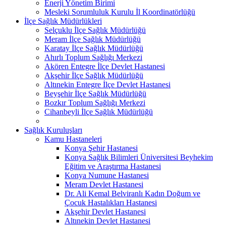
Enerji Yönetim Birimi
Mesleki Sorumluluk Kurulu İl Koordinatörlüğü
İlçe Sağlık Müdürlükleri
Selçuklu İlçe Sağlık Müdürlüğü
Meram İlçe Sağlık Müdürlüğü
Karatay İlçe Sağlık Müdürlüğü
Ahırlı Toplum Sağlığı Merkezi
Akören Entegre İlçe Devlet Hastanesi
Akşehir İlçe Sağlık Müdürlüğü
Altınekin Entegre İlçe Devlet Hastanesi
Beyşehir İlçe Sağlık Müdürlüğü
Bozkır Toplum Sağlığı Merkezi
Cihanbeyli İlçe Sağlık Müdürlüğü
Sağlık Kuruluşları
Kamu Hastaneleri
Konya Şehir Hastanesi
Konya Sağlık Bilimleri Üniversitesi Beyhekim
Eğitim ve Araştırma Hastanesi
Konya Numune Hastanesi
Meram Devlet Hastanesi
Dr. Ali Kemal Belviranlı Kadın Doğum ve
Çocuk Hastalıkları Hastanesi
Akşehir Devlet Hastanesi
Altınekin Devlet Hastanesi