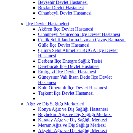
Beyşehir Devlet Hastanesi
Bozkır Devlet Hastanesi
Cihanbeyli Devlet Hastanesi
İlçe Devlet Hastaneleri
Akören İlçe Devlet Hastanesi
Cihanbeyli Yeniceoba İlçe Devlet Hastanesi
Çeltik Şehit Jandarma Uzman Çavuş Ramazan
Gülle İlçe Devlet Hastanesi
Çumra Şehit Ahmet ELBUĞA İlçe Devlet
Hastanesi
Derbent İlçe Entegre Sağlık Tesisi
Derebucak İlçe Devlet Hastanesi
Emirgazi İlçe Devlet Hastanesi
Güneysınır Vali İhsan Dede İlçe Devlet
Hastanesi
Kulu Ömeranlı İlçe Devlet Hastanesi
Taşkent İlçe Devlet Hastanesi
Ağız ve Diş Sağlığı Merkezleri
Konya Ağız ve Diş Sağlığı Hastanesi
Beyhekim Ağız ve Diş Sağlığı Merkezi
Karatay Ağız ve Diş Sağlığı Merkezi
Meram Ağız ve Diş Sağlığı Merkezi
Akşehir Ağız ve Diş Sağlığı Merkezi